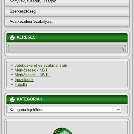
Könyvek, füzetek, újságok
Szerkesztőség
Adatkezelési Szabályzat
KERESÉS
Játékoskeret és szakmai stáb
Mérkőzések - NB I
Mérkőzések - NB III
Igazolások
Tabella
KATEGÓRIÁK
KATEGÓRIÁK