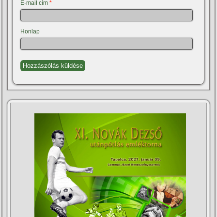
E-mail cím
*
Honlap