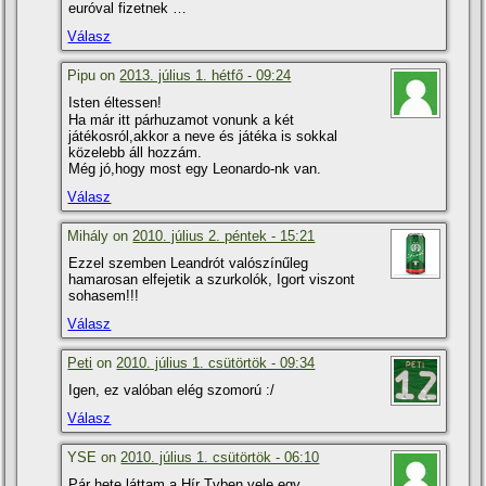
euróval fizetnek …
Válasz
Pipu on
2013. július 1. hétfő - 09:24
Isten éltessen!
Ha már itt párhuzamot vonunk a két
játékosról,akkor a neve és játéka is sokkal
közelebb áll hozzám.
Még jó,hogy most egy Leonardo-nk van.
Válasz
Mihály on
2010. július 2. péntek - 15:21
Ezzel szemben Leandrót valószí­nűleg
hamarosan elfejetik a szurkolók, Igort viszont
sohasem!!!
Válasz
Peti
on
2010. július 1. csütörtök - 09:34
Igen, ez valóban elég szomorú :/
Válasz
YSE on
2010. július 1. csütörtök - 06:10
Pár hete láttam a Hí­r Tvben vele egy