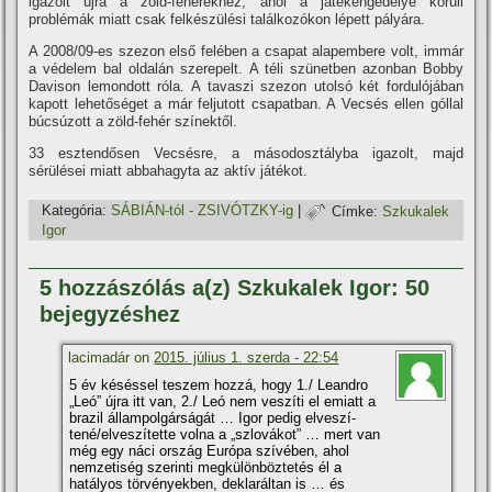
igazolt újra a zöld-fehérekhez, ahol a játékengedélye körüli
problémák miatt csak felkészülési találkozókon lépett pályára.
A 2008/09-es szezon első felében a csapat alapembere volt, immár
a védelem bal oldalán szerepelt. A téli szünetben azonban Bobby
Davison lemondott róla. A tavaszi szezon utolsó két fordulójában
kapott lehetőséget a már feljutott csapatban. A Vecsés ellen góllal
búcsúzott a zöld-fehér szí­nektől.
33 esztendősen Vecsésre, a másodosztályba igazolt, majd
sérülései miatt abbahagyta az aktí­v játékot.
Kategória:
SÁBIÁN-tól - ZSIVÓTZKY-ig
|
Címke:
Szkukalek
Igor
5 hozzászólás a(z) Szkukalek Igor: 50
bejegyzéshez
lacimadár on
2015. július 1. szerda - 22:54
5 év késéssel teszem hozzá, hogy 1./ Leandro
„Leó” újra itt van, 2./ Leó nem veszí­ti el emiatt a
brazil állampolgárságát … Igor pedig elveszí­
tené/elveszí­tette volna a „szlovákot” … mert van
még egy náci ország Európa szí­vében, ahol
nemzetiség szerinti megkülönböztetés él a
hatályos törvényekben, deklaráltan is … és