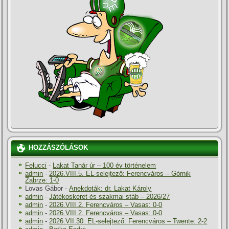
HOZZÁSZÓLÁSOK
Felucci
-
Lakat Tanár úr – 100 év történelem
admin
-
2026.VIII.5. EL-selejtező: Ferencváros – Górnik
Zabrze: 1-0
Lovas Gábor
-
Anekdoták: dr. Lakat Károly
admin
-
Játékoskeret és szakmai stáb – 2026/27
admin
-
2026.VIII.2. Ferencváros – Vasas: 0-0
admin
-
2026.VIII.2. Ferencváros – Vasas: 0-0
admin
-
2026.VII.30. EL-selejtező: Ferencváros – Twente: 2-2