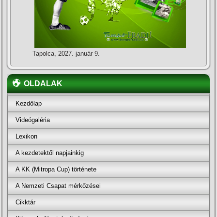
Tapolca, 2027. január 9.
OLDALAK
Kezdőlap
Videógaléria
Lexikon
A kezdetektől napjainkig
A KK (Mitropa Cup) története
A Nemzeti Csapat mérkőzései
Cikktár