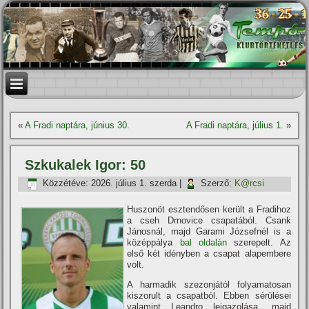
«
A Fradi naptára, június 30.
A Fradi naptára, július 1.
»
Szkukalek Igor: 50
Közzétéve:
2026. július 1. szerda
|
Szerző:
K@rcsi
Huszonöt esztendősen került a Fradihoz
a cseh Drnovice csapatából. Csank
Jánosnál, majd Garami Józsefnél is a
középpálya
bal oldalán
szerepelt. Az
első két idényben a csapat alapembere
volt.
A harmadik szezonjától folyamatosan
kiszorult a csapatból. Ebben sérülései
valamint Leandro leigazolása, majd