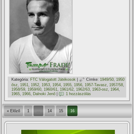
Kategória:
FTC Válogatott Játékosok
|
Címke:
1949/50
,
1950
ősz
,
1951
,
1952
,
1953
,
1954
,
1955
,
1956
,
1957-Tavasz
,
1957/58
,
1958/59
,
1959/60
,
1960/61
,
1961/62
,
1962/63
,
1963-osz
,
1964
,
1965
,
1966
,
Dalnoki Jenő
|
1 hozzászólás
« Előző
1
…
14
15
16