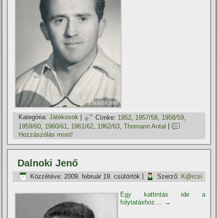
Kategória:
Játékosok
|
Címke:
1952
,
1957/58
,
1958/59
,
1959/60
,
1960/61
,
1961/62
,
1962/63
,
Thomann Antal
|
Hozzászólás most!
Dalnoki Jenő
Közzétéve:
2009. február 19. csütörtök
|
Szerző:
K@rcsi
Egy kattintás ide a
folytatáshoz....
→