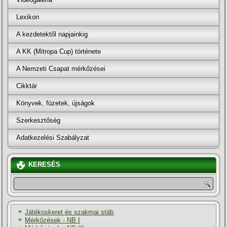
Lexikon
A kezdetektől napjainkig
A KK (Mitropa Cup) története
A Nemzeti Csapat mérkőzései
Cikktár
Könyvek, füzetek, újságok
Szerkesztőség
Adatkezelési Szabályzat
KERESÉS
Játékoskeret és szakmai stáb
Mérkőzések - NB I