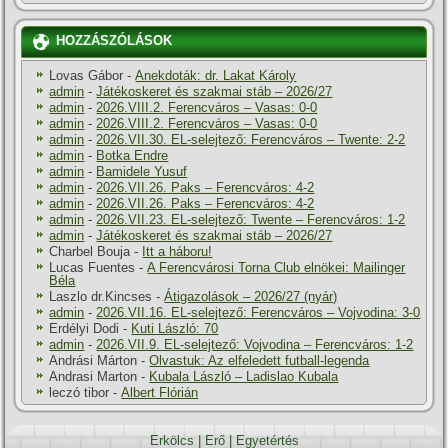
HOZZÁSZÓLÁSOK
Lovas Gábor
-
Anekdoták: dr. Lakat Károly
admin
-
Játékoskeret és szakmai stáb – 2026/27
admin
-
2026.VIII.2. Ferencváros – Vasas: 0-0
admin
-
2026.VIII.2. Ferencváros – Vasas: 0-0
admin
-
2026.VII.30. EL-selejtező: Ferencváros – Twente: 2-2
admin
-
Botka Endre
admin
-
Bamidele Yusuf
admin
-
2026.VII.26. Paks – Ferencváros: 4-2
admin
-
2026.VII.26. Paks – Ferencváros: 4-2
admin
-
2026.VII.23. EL-selejtező: Twente – Ferencváros: 1-2
admin
-
Játékoskeret és szakmai stáb – 2026/27
Charbel Bouja
-
Itt a háboru!
Lucas Fuentes
-
A Ferencvárosi Torna Club elnökei: Mailinger
Béla
Laszlo dr.Kincses
-
Átigazolások – 2026/27 (nyár)
admin
-
2026.VII.16. EL-selejtező: Ferencváros – Vojvodina: 3-0
Erdélyi Dodi
-
Kuti László: 70
admin
-
2026.VII.9. EL-selejtező: Vojvodina – Ferencváros: 1-2
Andrási Márton
-
Olvastuk: Az elfeledett futball-legenda
Andrasi Marton
-
Kubala László – Ladislao Kubala
leczó tibor
-
Albert Flórián
Erkölcs
|
Erő
|
Egyetértés