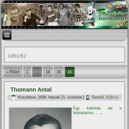
1961/62
« Előző
1
…
14
15
16
Thomann Antal
Közzétéve:
2009. február 21. szombat
|
Szerző:
K@rcsi
Egy kattintás ide a
folytatáshoz....
→