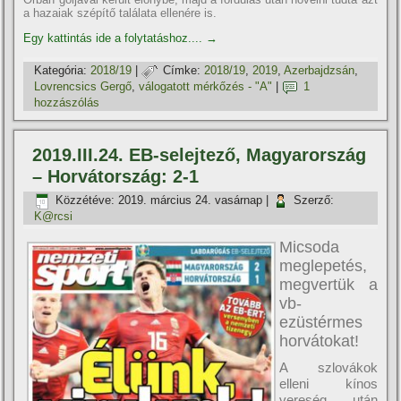
a hazaiak szépí­tő találata ellenére is.
Egy kattintás ide a folytatáshoz....
→
Kategória:
2018/19
|
Címke:
2018/19
,
2019
,
Azerbajdzsán
,
Lovrencsics Gergő
,
válogatott mérkőzés - "A"
|
1
hozzászólás
2019.III.24. EB-selejtező, Magyarország
– Horvátország: 2-1
Közzétéve:
2019. március 24. vasárnap
|
Szerző:
K@rcsi
Micsoda
meglepetés,
megvertük a
vb-
ezüstérmes
horvátokat!
A szlovákok
elleni kí­nos
vereség után