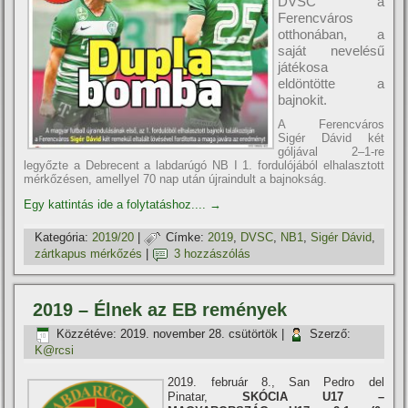
DVSC a
Ferencváros
otthonában, a
saját nevelésű
játékosa
eldöntötte a
bajnokit.
A Ferencváros
Sigér Dávid két
góljával 2–1-re
legyőzte a Debrecent a labdarúgó NB I 1. fordulójából elhalasztott
mérkőzésen, amellyel 70 nap után újraindult a bajnokság.
Egy kattintás ide a folytatáshoz....
→
Kategória:
2019/20
|
Címke:
2019
,
DVSC
,
NB1
,
Sigér Dávid
,
zártkapus mérkőzés
|
3 hozzászólás
2019 – Élnek az EB remények
Közzétéve:
2019. november 28. csütörtök
|
Szerző:
K@rcsi
2019. február 8., San Pedro del
Pinatar,
SKÓCIA U17 –