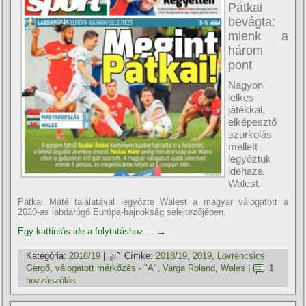
Pátkai
bevágta:
mienk a
három
pont
Nagyon
lelkes
játékkal,
elképesztő
szurkolás
mellett
legyőztük
idehaza
Walest.
Pátkai Máté találatával legyőzte Walest a magyar válogatott a
2020-as labdarúgó Európa-bajnokság selejtezőjében.
Egy kattintás ide a folytatáshoz....
→
Kategória:
2018/19
|
Címke:
2018/19
,
2019
,
Lovrencsics
Gergő
,
válogatott mérkőzés - "A"
,
Varga Roland
,
Wales
|
1
hozzászólás