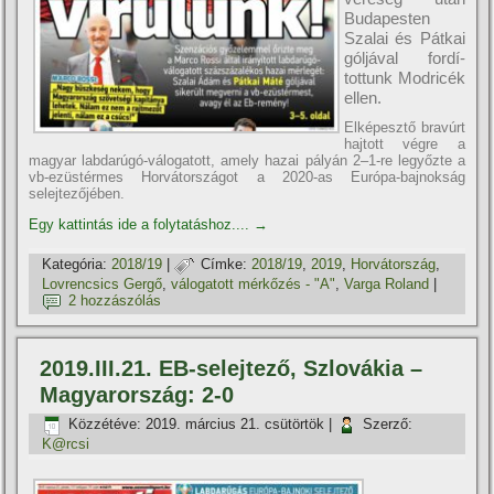
Budapesten
Szalai és Pátkai
góljával fordí­
tottunk Modricék
ellen.
Elképesztő bravúrt
hajtott végre a
magyar labdarúgó-válogatott, amely hazai pályán 2–1-re legyőzte a
vb-ezüstérmes Horvátországot a 2020-as Európa-bajnokság
selejtezőjében.
Egy kattintás ide a folytatáshoz....
→
Kategória:
2018/19
|
Címke:
2018/19
,
2019
,
Horvátország
,
Lovrencsics Gergő
,
válogatott mérkőzés - "A"
,
Varga Roland
|
2 hozzászólás
2019.III.21. EB-selejtező, Szlovákia –
Magyarország: 2-0
Közzétéve:
2019. március 21. csütörtök
|
Szerző:
K@rcsi