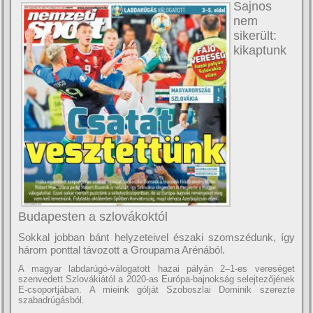
Sajnos
nem
sikerült:
kikaptunk
Budapesten a szlovákoktól
Sokkal jobban bánt helyzeteivel északi szomszédunk, í­gy
három ponttal távozott a Groupama Arénából.
A magyar labdarúgó-válogatott hazai pályán 2–1-es vereséget
szenvedett Szlovákiától a 2020-as Európa-bajnokság selejtezőjének
E-csoportjában. A mieink gólját Szoboszlai Dominik szerezte
szabadrúgásból.