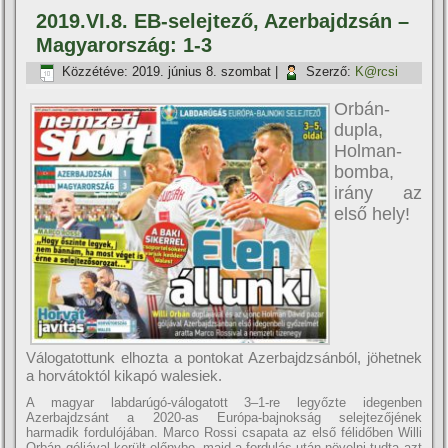
2019.VI.8. EB-selejtező, Azerbajdzsán –
Magyarország: 1-3
Közzétéve:
2019. június 8. szombat
|
Szerző:
K@rcsi
Orbán-
dupla,
Holman-
bomba,
irány az
első hely!
Válogatottunk elhozta a pontokat Azerbajdzsánból, jöhetnek
a horvátoktól kikapó walesiek.
A magyar labdarúgó-válogatott 3–1-re legyőzte idegenben
Azerbajdzsánt a 2020-as Európa-bajnokság selejtezőjének
harmadik fordulójában. Marco Rossi csapata az első félidőben Willi
Orbán góljával került előnybe, majd a fordulás után növelni tudta azt