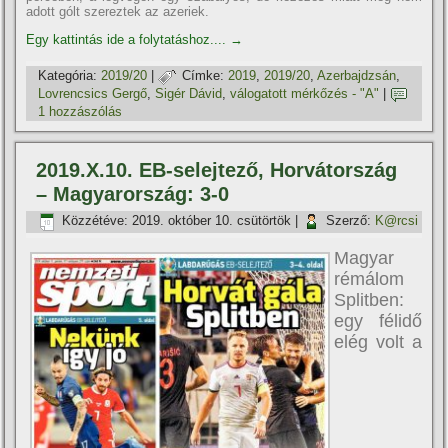
adott gólt szereztek az azeriek.
Egy kattintás ide a folytatáshoz....
→
Kategória:
2019/20
|
Címke:
2019
,
2019/20
,
Azerbajdzsán
,
Lovrencsics Gergő
,
Sigér Dávid
,
válogatott mérkőzés - "A"
|
1 hozzászólás
2019.X.10. EB-selejtező, Horvátország
– Magyarország: 3-0
Közzétéve:
2019. október 10. csütörtök
|
Szerző:
K@rcsi
Magyar
rémálom
Splitben:
egy félidő
elég volt a