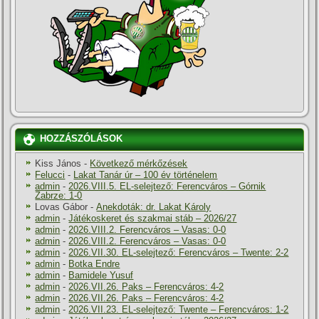
HOZZÁSZÓLÁSOK
Kiss János
-
Következő mérkőzések
Felucci
-
Lakat Tanár úr – 100 év történelem
admin
-
2026.VIII.5. EL-selejtező: Ferencváros – Górnik
Zabrze: 1-0
Lovas Gábor
-
Anekdoták: dr. Lakat Károly
admin
-
Játékoskeret és szakmai stáb – 2026/27
admin
-
2026.VIII.2. Ferencváros – Vasas: 0-0
admin
-
2026.VIII.2. Ferencváros – Vasas: 0-0
admin
-
2026.VII.30. EL-selejtező: Ferencváros – Twente: 2-2
admin
-
Botka Endre
admin
-
Bamidele Yusuf
admin
-
2026.VII.26. Paks – Ferencváros: 4-2
admin
-
2026.VII.26. Paks – Ferencváros: 4-2
admin
-
2026.VII.23. EL-selejtező: Twente – Ferencváros: 1-2