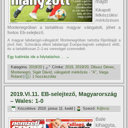
majd!
Kikapott
felkészülési
mérkőzésen
Montenegróban a tartalékos magyar válogatott, jöhet a
fontos Eb-selejtező.
A magyar labdarúgó-válogatott Montenegróban tartotta főpróbáját a
jövő heti, Szlovákia elleni labdarúgó Európa-bajnoki selejtező előtt,
és a tartalékosan 2–1-es vereséget szenvedett.
Egy kattintás ide a folytatáshoz....
→
Kategória:
2019/20
|
Címke:
2019
,
2019/20
,
Dibusz Dénes
,
Montenegró
,
Sigér Dávid
,
válogatott mérkőzés - "A"
,
Varga
Roland
|
1 hozzászólás
2019.VI.11. EB-selejtező, Magyarország
– Wales: 1-0
Közzétéve:
2019. június 11. kedd
|
Szerző:
K@rcsi
Bale
kihagyta,