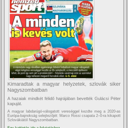
Kimaradtak a magyar helyzetek, szlovák siker
Nagyszombatban
A hazaiak mindkét félidő hajrájában bevették Gulácsi Péter
kapuját.
A magyar labdarúgó-válogatott vereséggel kezdte meg a 2020-as
Európa-bajnokság selejtezőjét: Marco Rossi csapata 2–0-ra kikapott
Szlovákiától Nagyszombatban.
Egy kattintás ide a folytatáshoz....
→