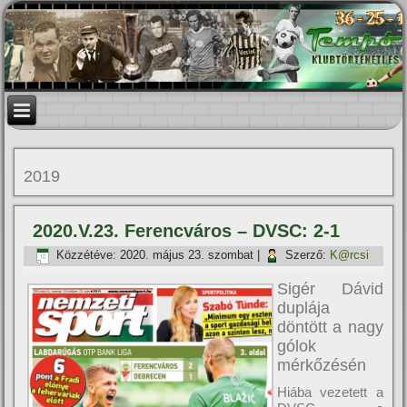
2019
2020.V.23. Ferencváros – DVSC: 2-1
Közzétéve:
2020. május 23. szombat
|
Szerző:
K@rcsi
Sigér Dávid
duplája
döntött a nagy
gólok
mérkőzésén
Hiába vezetett a