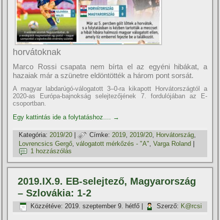
horvátoknak
Marco Rossi csapata nem bí­rta el az egyéni hibákat, a
hazaiak már a szünetre eldöntötték a három pont sorsát.
A magyar labdarúgó-válogatott 3–0-ra kikapott Horvátországtól a
2020-as Európa-bajnokság selejtezőjének 7. fordulójában az E-
csoportban.
Egy kattintás ide a folytatáshoz....
→
Kategória:
2019/20
|
Címke:
2019
,
2019/20
,
Horvátország
,
Lovrencsics Gergő
,
válogatott mérkőzés - "A"
,
Varga Roland
|
1 hozzászólás
2019.IX.9. EB-selejtező, Magyarország
– Szlovákia: 1-2
Közzétéve:
2019. szeptember 9. hétfő
|
Szerző:
K@rcsi