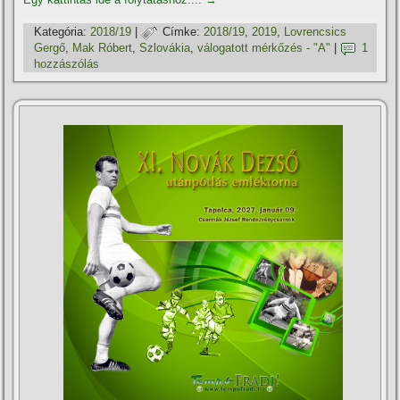
Kategória:
2018/19
|
Címke:
2018/19
,
2019
,
Lovrencsics
Gergő
,
Mak Róbert
,
Szlovákia
,
válogatott mérkőzés - "A"
|
1
hozzászólás