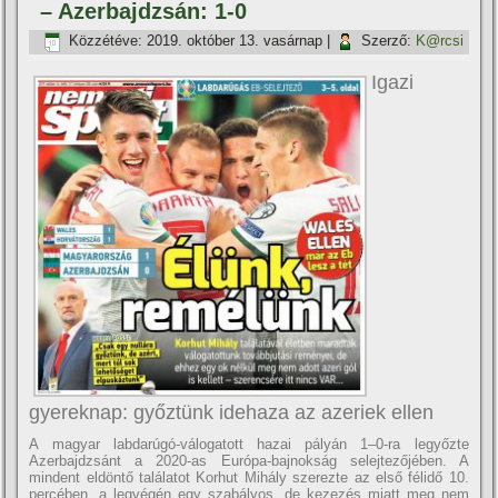
– Azerbajdzsán: 1-0
Közzétéve:
2019. október 13. vasárnap
|
Szerző:
K@rcsi
Igazi
gyereknap: győztünk idehaza az azeriek ellen
A magyar labdarúgó-válogatott hazai pályán 1–0-ra legyőzte
Azerbajdzsánt a 2020-as Európa-bajnokság selejtezőjében. A
mindent eldöntő találatot Korhut Mihály szerezte az első félidő 10.
percében, a legvégén egy szabályos, de kezezés miatt meg nem