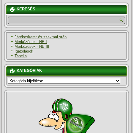
KERESÉS
Játékoskeret és szakmai stáb
Mérkőzések - NB I
Mérkőzések - NB III
Igazolások
Tabella
KATEGÓRIÁK
KATEGÓRIÁK