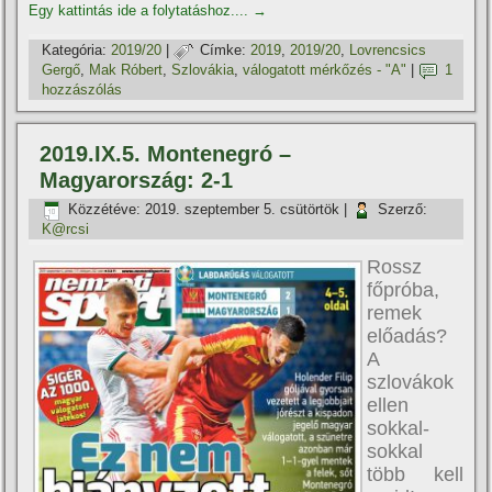
Egy kattintás ide a folytatáshoz....
→
Kategória:
2019/20
|
Címke:
2019
,
2019/20
,
Lovrencsics
Gergő
,
Mak Róbert
,
Szlovákia
,
válogatott mérkőzés - "A"
|
1
hozzászólás
2019.IX.5. Montenegró –
Magyarország: 2-1
Közzétéve:
2019. szeptember 5. csütörtök
|
Szerző:
K@rcsi
Rossz
főpróba,
remek
előadás?
A
szlovákok
ellen
sokkal-
sokkal
több kell