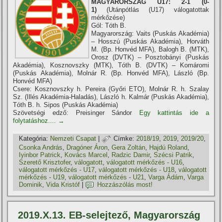
MAGYARORSZÁG U17: 2-1 (0-
1)
(Utánpótlás (U17) válogatottak
mérkőzése)
Gól: Tóth B.
Magyarország: Vaits (Puskás Akadémia)
– Hosszú (Puskás Akadémia), Horváth
M. (Bp. Honvéd MFA), Balogh B. (MTK),
Orosz (DVTK) – Posztobányi (Puskás
Akadémia), Kosznovszky (MTK), Tóth B. (DVTK) – Komáromi
(Puskás Akadémia), Molnár R. (Bp. Honvéd MFA), László (Bp.
Honvéd MFA)
Csere: Kosznovszky h. Pereira (Győri ETO), Molnár R. h. Szalay
Sz. (Illés Akadémia-Haladás), László h. Kalmár (Puskás Akadémia),
Tóth B. h. Sipos (Puskás Akadémia)
Szövetségi edző: Preisinger Sándor
Egy kattintás ide a
folytatáshoz....
→
Kategória:
Nemzeti Csapat
|
Címke:
2018/19
,
2019
,
2019/20
,
Csonka András
,
Dragóner Áron
,
Gera Zoltán
,
Hajdú Roland
,
Iyinbor Patrick
,
Kovács Marcel
,
Radzic Damir
,
Szécsi Patrik
,
Szerető Krisztofer
,
válogatott
,
válogatott mérkőzés - U16
,
válogatott mérkőzés - U17
,
válogatott mérkőzés - U18
,
válogatott
mérkőzés - U19
,
válogatott mérkőzés - U21
,
Varga Ádám
,
Varga
Dominik
,
Vida Kristóf
|
Hozzászólás most!
2019.X.13. EB-selejtező, Magyarország