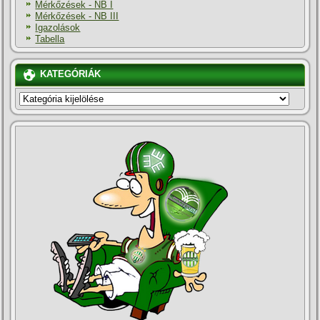
Mérkőzések - NB I
Mérkőzések - NB III
Igazolások
Tabella
KATEGÓRIÁK
KATEGÓRIÁK