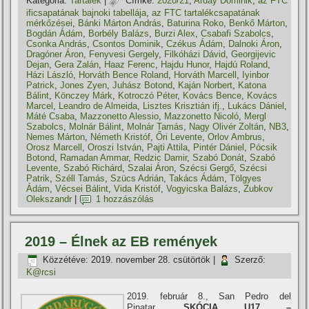
Kategória:
Tartalék
|
Címke:
2020/21
,
Arday Dominik
,
az FTC
ificsapatának bajnoki tabellája
,
az FTC tartalékcsapatának
mérkőzései
,
Bánki Márton András
,
Baturina Roko
,
Benkő Márton
,
Bogdán Ádám
,
Borbély Balázs
,
Burzi Alex
,
Csabafi Szabolcs
,
Csonka András
,
Csontos Dominik
,
Czékus Ádám
,
Dalnoki Áron
,
Dragóner Áron
,
Fenyvesi Gergely
,
Filkóházi Dávid
,
Georgijevic
Dejan
,
Gera Zalán
,
Haaz Ferenc
,
Hajdu Hunor
,
Hajdú Roland
,
Házi László
,
Horváth Bence Roland
,
Horváth Marcell
,
Iyinbor
Patrick
,
Jones Zyen
,
Juhász Botond
,
Kaján Norbert
,
Katona
Bálint
,
Könczey Márk
,
Kotroczó Péter
,
Kovács Bence
,
Kovács
Marcel
,
Leandro de Almeida
,
Lisztes Krisztián ifj.
,
Lukács Dániel
,
Máté Csaba
,
Mazzonetto Alessio
,
Mazzonetto Nicoló
,
Mergl
Szabolcs
,
Molnár Bálint
,
Molnár Tamás
,
Nagy Olivér Zoltán
,
NB3
,
Nemes Márton
,
Németh Kristóf
,
Őri Levente
,
Orlov Ambrus
,
Orosz Marcell
,
Oroszi István
,
Pajti Attila
,
Pintér Dániel
,
Pócsik
Botond
,
Ramadan Ammar
,
Redzic Damir
,
Szabó Donát
,
Szabó
Levente
,
Szabó Richárd
,
Szalai Áron
,
Szécsi Gergő
,
Szécsi
Patrik
,
Széll Tamás
,
Szücs Adrián
,
Takács Ádám
,
Tölgyes
Ádám
,
Vécsei Bálint
,
Vida Kristóf
,
Vogyicska Balázs
,
Zubkov
Olekszandr
|
1 hozzászólás
2019 – Élnek az EB remények
Közzétéve:
2019. november 28. csütörtök
|
Szerző:
K@rcsi
2019. február 8., San Pedro del
Pinatar,
SKÓCIA U17 –