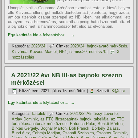
Ünneplés volt a Goupama Arénában szombat este: a kieső helyen
álló Kisvárda elleni, gól nélküli döntetlen azt jelentette, hogy azóta,
amióta tizenkét csapat szerepel az NB I-ben, hét alkalommal lett
aranyérmes a Ferencváros, sorozatban pedig hatodszor hódította el
a bajnoki címet, s harmincötödször lett első az élvonalban.
Egy kattintás ide a folytatáshoz....
→
Kategória:
2023/24
|
Címke:
2023/24
,
bajnokavató mérkőzés
,
Kisvárda
,
Kovács Marcel
,
NB1
,
nsmiss30
,
nsmiss70
|
3
hozzászólás
A 2021/22 évi NB III-as bajnoki szezon
mérkőzései
Közzétéve:
2021. július 15. csütörtök
|
Szerző:
K@rcsi
Egy kattintás ide a folytatáshoz....
→
Kategória:
Tartalék
|
Címke:
2021/22
,
Almássy Levente
,
Arday Dominik
,
az FTC ificsapatának bajnoki tabellája
,
az FTC
tartalékcsapatának mérkőzései
,
Baturina Roko
,
Benkő Márton
,
Birkás Gergely
,
Bognár Márton
,
Boli Franck
,
Borbély Balázs
,
Burzi Alex
,
Cabraja Marijan
,
Csabafi Szabolcs
,
Csontos Dominik
,
Cubra Dragan
,
Czékus Ádám
,
Dalnoki Áron
,
Dragóner Áron
,
Dvali