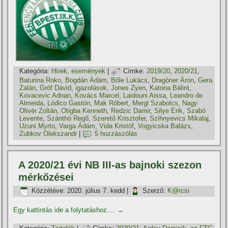
Kategória:
Hí­rek, események
|
Címke:
2019/20
,
2020/21
,
Baturina Roko
,
Bogdán Ádám
,
Bőle Lukács
,
Dragóner Áron
,
Gera
Zalán
,
Gróf Dávid
,
igazolások
,
Jones Zyen
,
Katona Bálint
,
Kovacevic Adnan
,
Kovács Marcel
,
Laidouni Aissa
,
Leandro de
Almeida
,
Lódico Gastón
,
Mak Róbert
,
Mergl Szabolcs
,
Nagy
Olivér Zoltán
,
Otigba Kenneth
,
Redzic Damir
,
Silye Erik
,
Szabó
Levente
,
Szánthó Regő
,
Szerető Krisztofer
,
Szihnyevics Mikalaj
,
Uzuni Myrto
,
Varga Ádám
,
Vida Kristóf
,
Vogyicska Balázs
,
Zubkov Olekszandr
|
5 hozzászólás
A 2020/21 évi NB III-as bajnoki szezon
mérkőzései
Közzétéve:
2020. július 7. kedd
|
Szerző:
K@rcsi
Egy kattintás ide a folytatáshoz....
→