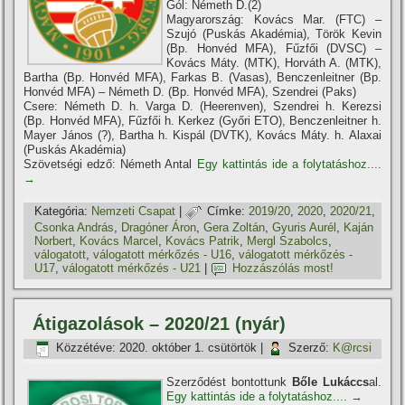
Gól: Németh D.(2)
Magyarország: Kovács Mar. (FTC) –
Szujó (Puskás Akadémia), Török Kevin
(Bp. Honvéd MFA), Fűzfői (DVSC) –
Kovács Máty. (MTK), Horváth A. (MTK),
Bartha (Bp. Honvéd MFA), Farkas B. (Vasas), Benczenleitner (Bp.
Honvéd MFA) – Németh D. (Bp. Honvéd MFA), Szendrei (Paks)
Csere: Németh D. h. Varga D. (Heerenven), Szendrei h. Kerezsi
(Bp. Honvéd MFA), Fűzfői h. Kerkez (Győri ETO), Benczenleitner h.
Mayer János (?), Bartha h. Kispál (DVTK), Kovács Máty. h. Alaxai
(Puskás Akadémia)
Szövetségi edző: Németh Antal
Egy kattintás ide a folytatáshoz....
→
Kategória:
Nemzeti Csapat
|
Címke:
2019/20
,
2020
,
2020/21
,
Csonka András
,
Dragóner Áron
,
Gera Zoltán
,
Gyuris Aurél
,
Kaján
Norbert
,
Kovács Marcel
,
Kovács Patrik
,
Mergl Szabolcs
,
válogatott
,
válogatott mérkőzés - U16
,
válogatott mérkőzés -
U17
,
válogatott mérkőzés - U21
|
Hozzászólás most!
Átigazolások – 2020/21 (nyár)
Közzétéve:
2020. október 1. csütörtök
|
Szerző:
K@rcsi
Szerződést bontottunk
Bőle Lukáccs
al.
Egy kattintás ide a folytatáshoz....
→