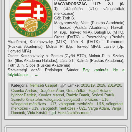
MAGYARORSZÁG U17: 2-1 (0-
1)
(Utánpótlás (U17) válogatottak
mérkőzése)
Gól: Tóth B.
Magyarország: Vaits (Puskás Akadémia)
– Hosszú (Puskás Akadémia), Horváth
M. (Bp. Honvéd MFA), Balogh B. (MTK),
Orosz (DVTK) – Posztobányi (Puskás
Akadémia), Kosznovszky (MTK), Tóth B. (DVTK) – Komáromi
(Puskás Akadémia), Molnár R. (Bp. Honvéd MFA), László (Bp.
Honvéd MFA)
Csere: Kosznovszky h. Pereira (Győri ETO), Molnár R. h. Szalay
Sz. (Illés Akadémia-Haladás), László h. Kalmár (Puskás Akadémia),
Tóth B. h. Sipos (Puskás Akadémia)
Szövetségi edző: Preisinger Sándor
Egy kattintás ide a
folytatáshoz....
→
Kategória:
Nemzeti Csapat
|
Címke:
2018/19
,
2019
,
2019/20
,
Csonka András
,
Dragóner Áron
,
Gera Zoltán
,
Hajdú Roland
,
Iyinbor Patrick
,
Kovács Marcel
,
Radzic Damir
,
Szécsi Patrik
,
Szerető Krisztofer
,
válogatott
,
válogatott mérkőzés - U16
,
válogatott mérkőzés - U17
,
válogatott mérkőzés - U18
,
válogatott
mérkőzés - U19
,
válogatott mérkőzés - U21
,
Varga Ádám
,
Varga
Dominik
,
Vida Kristóf
|
Hozzászólás most!