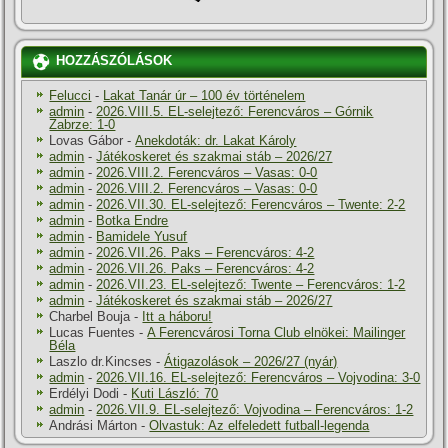
HOZZÁSZÓLÁSOK
Felucci
-
Lakat Tanár úr – 100 év történelem
admin
-
2026.VIII.5. EL-selejtező: Ferencváros – Górnik
Zabrze: 1-0
Lovas Gábor
-
Anekdoták: dr. Lakat Károly
admin
-
Játékoskeret és szakmai stáb – 2026/27
admin
-
2026.VIII.2. Ferencváros – Vasas: 0-0
admin
-
2026.VIII.2. Ferencváros – Vasas: 0-0
admin
-
2026.VII.30. EL-selejtező: Ferencváros – Twente: 2-2
admin
-
Botka Endre
admin
-
Bamidele Yusuf
admin
-
2026.VII.26. Paks – Ferencváros: 4-2
admin
-
2026.VII.26. Paks – Ferencváros: 4-2
admin
-
2026.VII.23. EL-selejtező: Twente – Ferencváros: 1-2
admin
-
Játékoskeret és szakmai stáb – 2026/27
Charbel Bouja
-
Itt a háboru!
Lucas Fuentes
-
A Ferencvárosi Torna Club elnökei: Mailinger
Béla
Laszlo dr.Kincses
-
Átigazolások – 2026/27 (nyár)
admin
-
2026.VII.16. EL-selejtező: Ferencváros – Vojvodina: 3-0
Erdélyi Dodi
-
Kuti László: 70
admin
-
2026.VII.9. EL-selejtező: Vojvodina – Ferencváros: 1-2
Andrási Márton
-
Olvastuk: Az elfeledett futball-legenda