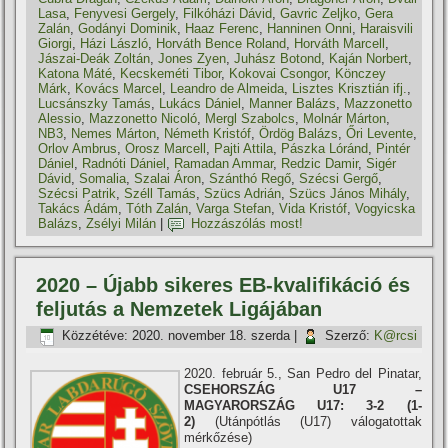
Lasa
,
Fenyvesi Gergely
,
Filkóházi Dávid
,
Gavric Zeljko
,
Gera
Zalán
,
Godányi Dominik
,
Haaz Ferenc
,
Hanninen Onni
,
Haraisvili
Giorgi
,
Házi László
,
Horváth Bence Roland
,
Horváth Marcell
,
Jászai-Deák Zoltán
,
Jones Zyen
,
Juhász Botond
,
Kaján Norbert
,
Katona Máté
,
Kecskeméti Tibor
,
Kokovai Csongor
,
Könczey
Márk
,
Kovács Marcel
,
Leandro de Almeida
,
Lisztes Krisztián ifj.
,
Lucsánszky Tamás
,
Lukács Dániel
,
Manner Balázs
,
Mazzonetto
Alessio
,
Mazzonetto Nicoló
,
Mergl Szabolcs
,
Molnár Márton
,
NB3
,
Nemes Márton
,
Németh Kristóf
,
Ördög Balázs
,
Őri Levente
,
Orlov Ambrus
,
Orosz Marcell
,
Pajti Attila
,
Pászka Lóránd
,
Pintér
Dániel
,
Radnóti Dániel
,
Ramadan Ammar
,
Redzic Damir
,
Sigér
Dávid
,
Somalia
,
Szalai Áron
,
Szánthó Regő
,
Szécsi Gergő
,
Szécsi Patrik
,
Széll Tamás
,
Szücs Adrián
,
Szücs János Mihály
,
Takács Ádám
,
Tóth Zalán
,
Varga Stefan
,
Vida Kristóf
,
Vogyicska
Balázs
,
Zsélyi Milán
|
Hozzászólás most!
2020 – Újabb sikeres EB-kvalifikáció és
feljutás a Nemzetek Ligájában
Közzétéve:
2020. november 18. szerda
|
Szerző:
K@rcsi
2020. február 5., San Pedro del Pinatar,
CSEHORSZÁG U17 –
MAGYARORSZÁG U17: 3-2 (1-
2)
(Utánpótlás (U17) válogatottak
mérkőzése)