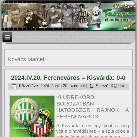
Kovács Marcel
2024.IV.20. Ferencváros – Kisvárda: 0-0
Közzétéve:
2024. április 20. szombat
|
Szerző:
K@rcsi
KLUBREKORD!
SOROZATBAN
HATODSZOR BAJNOK A
FERENCVÁROS
A Kisvárda ellen egy pont is elég
volt a címvédéshez – a szurkolók a
pályán ünnepelték az aranyérmet.