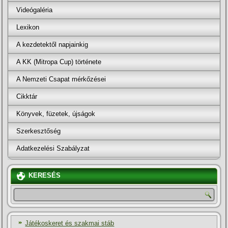
Videógaléria
Lexikon
A kezdetektől napjainkig
A KK (Mitropa Cup) története
A Nemzeti Csapat mérkőzései
Cikktár
Könyvek, füzetek, újságok
Szerkesztőség
Adatkezelési Szabályzat
KERESÉS
Játékoskeret és szakmai stáb