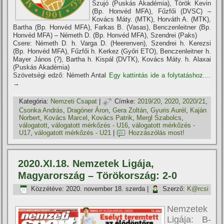
Szujó (Puskás Akadémia), Török Kevin
(Bp. Honvéd MFA), Fűzfői (DVSC) –
Kovács Máty. (MTK), Horváth A. (MTK),
Bartha (Bp. Honvéd MFA), Farkas B. (Vasas), Benczenleitner (Bp.
Honvéd MFA) – Németh D. (Bp. Honvéd MFA), Szendrei (Paks)
Csere: Németh D. h. Varga D. (Heerenven), Szendrei h. Kerezsi
(Bp. Honvéd MFA), Fűzfői h. Kerkez (Győri ETO), Benczenleitner h.
Mayer János (?), Bartha h. Kispál (DVTK), Kovács Máty. h. Alaxai
(Puskás Akadémia)
Szövetségi edző: Németh Antal
Egy kattintás ide a folytatáshoz....
→
Kategória:
Nemzeti Csapat
|
Címke:
2019/20
,
2020
,
2020/21
,
Csonka András
,
Dragóner Áron
,
Gera Zoltán
,
Gyuris Aurél
,
Kaján
Norbert
,
Kovács Marcel
,
Kovács Patrik
,
Mergl Szabolcs
,
válogatott
,
válogatott mérkőzés - U16
,
válogatott mérkőzés -
U17
,
válogatott mérkőzés - U21
|
Hozzászólás most!
2020.XI.18. Nemzetek Ligája,
Magyarország – Törökország: 2-0
Közzétéve:
2020. november 18. szerda
|
Szerző:
K@rcsi
Nemzetek
Ligája: B-