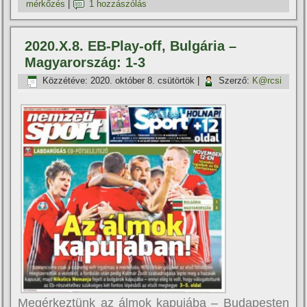
mérkőzés
|
1 hozzászólás
2020.X.8. EB-Play-off, Bulgária –
Magyarország: 1-3
Közzétéve:
2020. október 8. csütörtök
|
Szerző:
K@rcsi
Megérkeztünk az álmok kapujába – Budapesten