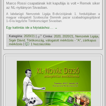
Marco Rossi csapatának két kapufája is volt • Remek siker
az NL-nyitányon Sivasban.
A labdarúgó Nemzetek Ligája B-divíziójának 1. fordulójában a
magyar válogatott Szoboszlai Dominik pazar szabadrúgásgóljával
1–0-ra legyőzte Törökországot Sivasban.
Egy kattintás ide a folytatáshoz....
→
Kategória:
2020/21
|
Címke:
2020
,
2020/21
,
Nemzetek Ligája
,
Sigér Dávid
,
Törökország
,
válogatott mérkőzés - "A"
,
zártkapus
mérkőzés
|
1 hozzászólás