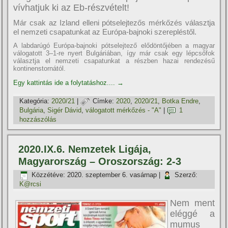
vívhatjuk ki az Eb-részvételt!
Már csak az Izland elleni pótselejtezős mérkőzés választja
el nemzeti csapatunkat az Európa-bajnoki szerepléstől.
A labdarúgó Európa-bajnoki pótselejtező elődöntőjében a magyar
válogatott 3–1-re nyert Bulgáriában, így már csak egy lépcsőfok
választja el nemzeti csapatunkat a részben hazai rendezésű
kontinenstornától.
Egy kattintás ide a folytatáshoz....
→
Kategória:
2020/21
|
Címke:
2020
,
2020/21
,
Botka Endre
,
Bulgária
,
Sigér Dávid
,
válogatott mérkőzés - "A"
|
1
hozzászólás
2020.IX.6. Nemzetek Ligája,
Magyarország – Oroszország: 2-3
Közzétéve:
2020. szeptember 6. vasárnap
|
Szerző:
K@rcsi
Nem ment
eléggé a
mumus