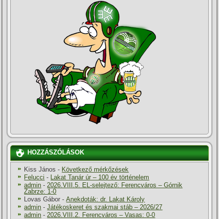
HOZZÁSZÓLÁSOK
Kiss János
-
Következő mérkőzések
Felucci
-
Lakat Tanár úr – 100 év történelem
admin
-
2026.VIII.5. EL-selejtező: Ferencváros – Górnik
Zabrze: 1-0
Lovas Gábor
-
Anekdoták: dr. Lakat Károly
admin
-
Játékoskeret és szakmai stáb – 2026/27
admin
-
2026.VIII.2. Ferencváros – Vasas: 0-0