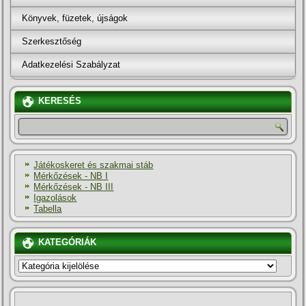
Könyvek, füzetek, újságok
Szerkesztőség
Adatkezelési Szabályzat
KERESÉS
Játékoskeret és szakmai stáb
Mérkőzések - NB I
Mérkőzések - NB III
Igazolások
Tabella
KATEGÓRIÁK
KATEGÓRIÁK