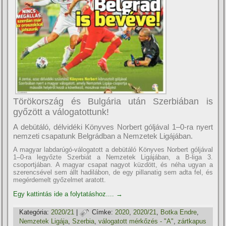
Törökország és Bulgária után Szerbiában is
győzött a válogatottunk!
A debütáló, délvidéki Könyves Norbert góljával 1–0-ra nyert
nemzeti csapatunk Belgrádban a Nemzetek Ligájában.
A magyar labdarúgó-válogatott a debütáló Könyves Norbert góljával
1–0-ra legyőzte Szerbiát a Nemzetek Ligájában, a B-liga 3.
csoportjában. A magyar csapat nagyot küzdött, és néha ugyan a
szerencsével sem állt hadilábon, de egy pillanatig sem adta fel, és
megérdemelt győzelmet aratott.
Egy kattintás ide a folytatáshoz....
→
Kategória:
2020/21
|
Címke:
2020
,
2020/21
,
Botka Endre
,
Nemzetek Ligája
,
Szerbia
,
válogatott mérkőzés - "A"
,
zártkapus