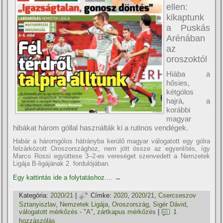
ellen:
kikaptunk
a Puskás
Arénában
az
oroszoktól
Hiába a
hősies,
kétgólos
hajrá, a
korábbi
magyar
hibákat három góllal használták ki a rutinos vendégek.
Habár a háromgólos hátrányba kerülő magyar válogatott egy gólra
felzárkózott Oroszországhoz, nem jött össze az egyenlítés, így
Marco Rossi együttese 3–2-es vereséget szenvedett a Nemzetek
Ligája B-ligájának 2. fordulójában.
Egy kattintás ide a folytatáshoz....
→
Kategória:
2020/21
|
Címke:
2020
,
2020/21
,
Csercseszov
Sztanyiszlav
,
Nemzetek Ligája
,
Oroszország
,
Sigér Dávid
,
válogatott mérkőzés - "A"
,
zártkapus mérkőzés
|
1
hozzászólás