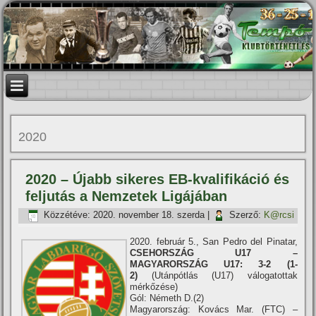
2020
2020 – Újabb sikeres EB-kvalifikáció és
feljutás a Nemzetek Ligájában
Közzétéve:
2020. november 18. szerda
|
Szerző:
K@rcsi
2020. február 5., San Pedro del Pinatar,
CSEHORSZÁG U17 –
MAGYARORSZÁG U17: 3-2 (1-
2)
(Utánpótlás (U17) válogatottak
mérkőzése)
Gól: Németh D.(2)
Magyarország: Kovács Mar. (FTC) –