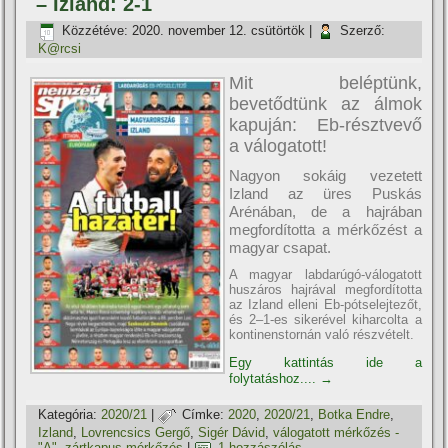
– Izland: 2-1
Közzétéve:
2020. november 12. csütörtök
|
Szerző:
K@rcsi
Mit beléptünk,
bevetődtünk az álmok
kapuján: Eb-résztvevő
a válogatott!
Nagyon sokáig vezetett
Izland az üres Puskás
Arénában, de a hajrában
megfordította a mérkőzést a
magyar csapat.
A magyar labdarúgó-válogatott
huszáros hajrával megfordította
az Izland elleni Eb-pótselejtezőt,
és 2–1-es sikerével kiharcolta a
kontinenstornán való részvételt.
Egy kattintás ide a
folytatáshoz....
→
Kategória:
2020/21
|
Címke:
2020
,
2020/21
,
Botka Endre
,
Izland
,
Lovrencsics Gergő
,
Sigér Dávid
,
válogatott mérkőzés -
"A"
,
zártkapus mérkőzés
|
1 hozzászólás