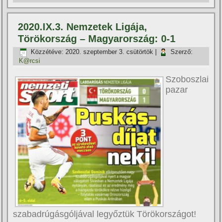
2020.IX.3. Nemzetek Ligája,
Törökország – Magyarország: 0-1
Közzétéve:
2020. szeptember 3. csütörtök
|
Szerző:
K@rcsi
Szoboszlai
pazar
szabadrúgásgóljával legyőztük Törökországot!