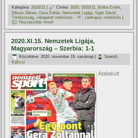
Kategória:
2020/21
|
Címke:
2020
,
2020/21
,
Botka Endre
,
Dibusz Dénes
,
Gera Zoltán
,
Nemzetek Ligája
,
Sigér Dávid
,
Törökország
,
válogatott mérkőzés - "A"
,
zártkapus mérkőzés
|
Hozzászólás most!
2020.XI.15. Nemzetek Ligája,
Magyarország – Szerbia: 1-1
Közzétéve:
2020. november 15. vasárnap
|
Szerző:
K@rcsi
Átalakult