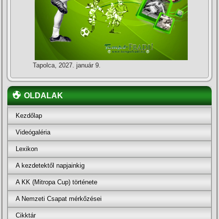
Tapolca, 2027. január 9.
OLDALAK
Kezdőlap
Videógaléria
Lexikon
A kezdetektől napjainkig
A KK (Mitropa Cup) története
A Nemzeti Csapat mérkőzései
Cikktár