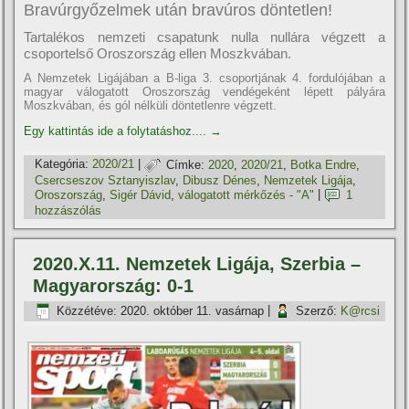
Bravúrgyőzelmek után bravúros döntetlen!
Tartalékos nemzeti csapatunk nulla nullára végzett a
csoportelső Oroszország ellen Moszkvában.
A Nemzetek Ligájában a B-liga 3. csoportjának 4. fordulójában a
magyar válogatott Oroszország vendégeként lépett pályára
Moszkvában, és gól nélküli döntetlenre végzett.
Egy kattintás ide a folytatáshoz....
→
Kategória:
2020/21
|
Címke:
2020
,
2020/21
,
Botka Endre
,
Csercseszov Sztanyiszlav
,
Dibusz Dénes
,
Nemzetek Ligája
,
Oroszország
,
Sigér Dávid
,
válogatott mérkőzés - "A"
|
1
hozzászólás
2020.X.11. Nemzetek Ligája, Szerbia –
Magyarország: 0-1
Közzétéve:
2020. október 11. vasárnap
|
Szerző:
K@rcsi