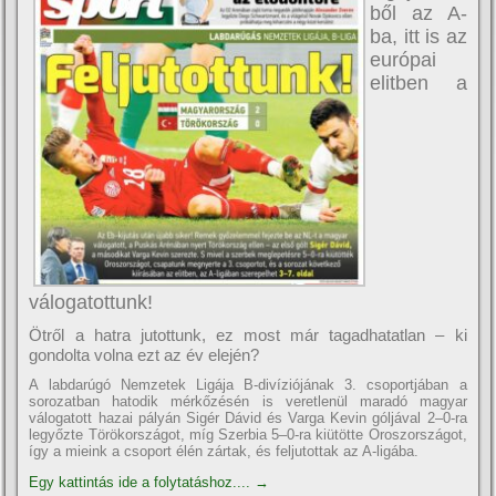
ből az A-
ba, itt is az
európai
elitben a
válogatottunk!
Ötről a hatra jutottunk, ez most már tagadhatatlan – ki
gondolta volna ezt az év elején?
A labdarúgó Nemzetek Ligája B-divíziójának 3. csoportjában a
sorozatban hatodik mérkőzésén is veretlenül maradó magyar
válogatott hazai pályán Sigér Dávid és Varga Kevin góljával 2–0-ra
legyőzte Törökországot, míg Szerbia 5–0-ra kiütötte Oroszországot,
így a mieink a csoport élén zártak, és feljutottak az A-ligába.
Egy kattintás ide a folytatáshoz....
→