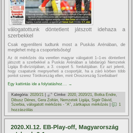
válogatottunk döntetlent játszott idehaza a
szerbekkel
Csak egyenlíteni tudtunk most a Puskás Arénában, de
meglehet még a csoportelsőség!
Az öt mérkőzés óta veretlen magyar válogatott 1–1-es döntetlent
játszott a szerbekkel a Puskás Arénában a labdarúgó Nemzetek
Ligája B-divíziójában, a 3. csoport 5. fordulójában. Ez azt jelenti,
hogy csapatunk megnyerheti a csoportját, ha a záró körben több
pontot szerez Törökország ellen, mint Oroszország Szerbiában!
Egy kattintás ide a folytatáshoz....
→
Kategória:
2020/21
|
Címke:
2020
,
2020/21
,
Botka Endre
,
Dibusz Dénes
,
Gera Zoltán
,
Nemzetek Ligája
,
Sigér Dávid
,
Szerbia
,
válogatott mérkőzés - "A"
,
zártkapus mérkőzés
|
1
hozzászólás
2020.XI.12. EB-Play-off, Magyarország