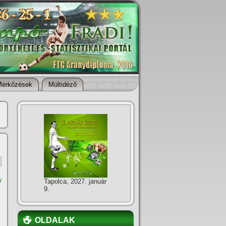
Mérkőzések
Múltidéző
y
Tapolca, 2027. január
9.
OLDALAK