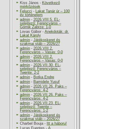
Kiss János
-
Következő
mérkőzések
Felucci
-
Lakat Tanár úr – 100
év történelem
admin
-
2026.VIII.5. EL-
selejtező: Ferencváros –
Górnik Zabrze: 1-0
Lovas Gábor
-
Anekdoták: dr.
Lakat Károly
admin
-
Játékoskeret és
szakmai stáb – 2026/27
admin
-
2026.VIII.2.
Ferencváros – Vasas: 0-0
admin
-
2026.VIII.2.
Ferencváros – Vasas: 0-0
admin
-
2026.VII.30. EL-
selejtező: Ferencváros –
Twente: 2-2
admin
-
Botka Endre
admin
-
Bamidele Yusuf
admin
-
2026.VII.26. Paks –
Ferencváros: 4-2
admin
-
2026.VII.26. Paks –
Ferencváros: 4-2
admin
-
2026.VII.23. EL-
selejtező: Twente –
Ferencváros: 1-2
admin
-
Játékoskeret és
szakmai stáb – 2026/27
Charbel Bouja
-
Itt a háboru!
Lucas Fuentes
-
A