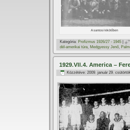
A santosi kikötőben
Kategória:
Profizmus 1926/27 - 1945
|
dél-amerikai túra
,
Medgyessy Jenő
,
Palme
1929.VII.4. America – Fer
Közzétéve:
2009. január 29. csütörtö