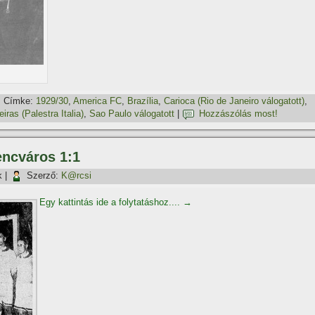
Címke:
1929/30
,
America FC
,
Brazília
,
Carioca (Rio de Janeiro válogatott)
,
iras (Palestra Italia)
,
Sao Paulo válogatott
|
Hozzászólás most!
encváros 1:1
k
|
Szerző:
K@rcsi
Egy kattintás ide a folytatáshoz....
→