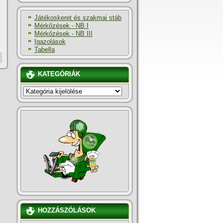
Játékoskeret és szakmai stáb
Mérkőzések - NB I
Mérkőzések - NB III
Igazolások
Tabella
KATEGÓRIÁK
KATEGÓRIÁK
HOZZÁSZÓLÁSOK