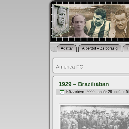
Adattár
Alberttól – Zsiborásig
H
America FC
1929 – Brazíliában
Közzétéve:
2009. január 29. csütörtö