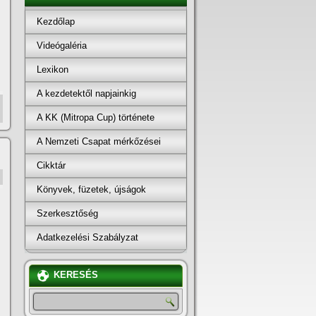
Kezdőlap
Videógaléria
Lexikon
A kezdetektől napjainkig
A KK (Mitropa Cup) története
A Nemzeti Csapat mérkőzései
Cikktár
Könyvek, füzetek, újságok
Szerkesztőség
Adatkezelési Szabályzat
KERESÉS