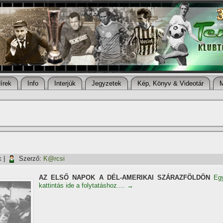
í­rek
Info
Interjúk
Jegyzetek
Kép, Könyv & Videotár
k
|
Szerző:
K@rcsi
AZ ELSŐ NAPOK A DÉL-AMERIKAI SZÁRAZFÖLDÖN
Eg
kattintás ide a folytatáshoz....
→