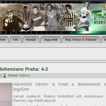
í­rek
Info
Interjúk
Jegyzetek
Kép, Könyv & Videotár
 Bohemians Praha: 4-2
|
Szerző:
K@rcsi
Háromból három: a Fradi a Bohemianst i
legyőzte
Lamah duplázott, Mateos büntetőből volt eredményes 
Ramí­rez egy félidőt játszott.