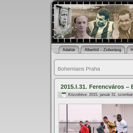
Adattár
Alberttól – Zsiborásig
H
Bohemians Praha
2015.I.31. Ferencváros –
Közzétéve:
2015. január 31. szombat