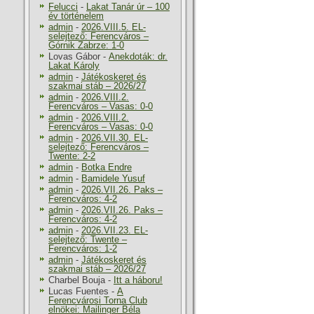
Felucci
-
Lakat Tanár úr – 100
év történelem
admin
-
2026.VIII.5. EL-
selejtező: Ferencváros –
Górnik Zabrze: 1-0
Lovas Gábor
-
Anekdoták: dr.
Lakat Károly
admin
-
Játékoskeret és
szakmai stáb – 2026/27
admin
-
2026.VIII.2.
Ferencváros – Vasas: 0-0
admin
-
2026.VIII.2.
Ferencváros – Vasas: 0-0
admin
-
2026.VII.30. EL-
selejtező: Ferencváros –
Twente: 2-2
admin
-
Botka Endre
admin
-
Bamidele Yusuf
admin
-
2026.VII.26. Paks –
Ferencváros: 4-2
admin
-
2026.VII.26. Paks –
Ferencváros: 4-2
admin
-
2026.VII.23. EL-
selejtező: Twente –
Ferencváros: 1-2
admin
-
Játékoskeret és
szakmai stáb – 2026/27
Charbel Bouja
-
Itt a háboru!
Lucas Fuentes
-
A
Ferencvárosi Torna Club
elnökei: Mailinger Béla