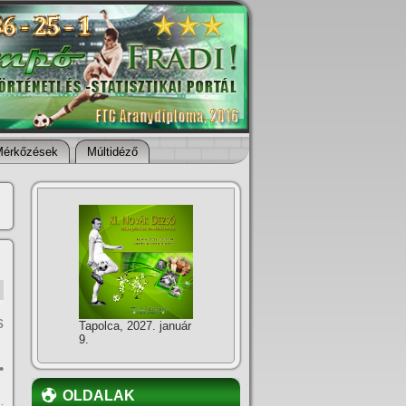
Mérkőzések
Múltidéző
s
Tapolca, 2027. január
9.
•
OLDALAK