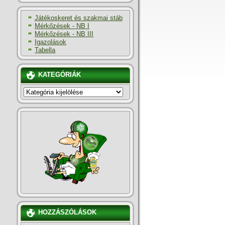
Játékoskeret és szakmai stáb
Mérkőzések - NB I
Mérkőzések - NB III
Igazolások
Tabella
KATEGÓRIÁK
KATEGÓRIÁK
HOZZÁSZÓLÁSOK