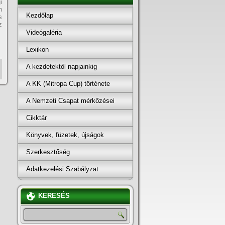
i
h
Kezdőlap
s
z
Videógaléria
Lexikon
A kezdetektől napjainkig
A KK (Mitropa Cup) története
A Nemzeti Csapat mérkőzései
Cikktár
Könyvek, füzetek, újságok
Szerkesztőség
Adatkezelési Szabályzat
KERESÉS