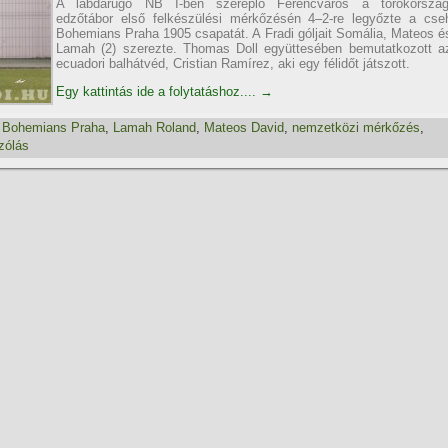
A labdarúgó NB I-ben szereplő Ferencváros a törökország
edzőtábor első felkészülési mérkőzésén 4–2-re legyőzte a cse
Bohemians Praha 1905 csapatát. A Fradi góljait Somália, Mateos é
Lamah (2) szerezte. Thomas Doll együttesében bemutatkozott a
ecuadori balhátvéd, Cristian Ramí­rez, aki egy félidőt játszott.
Egy kattintás ide a folytatáshoz....
→
,
Bohemians Praha
,
Lamah Roland
,
Mateos David
,
nemzetközi mérkőzés
,
zólás