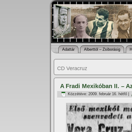
Adattár
Alberttól – Zsiborásig
H
CD Veracruz
A Fradi Mexikóban II. – 
Közzétéve:
2009. február 16. hétfő
|