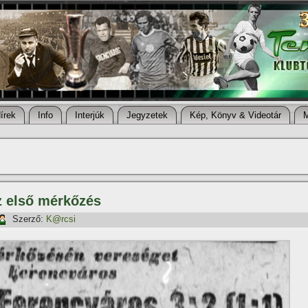
í­rek
Info
Interjúk
Jegyzetek
Kép, Könyv & Videotár
Az első mérkőzés
Szerző:
K@rcsi