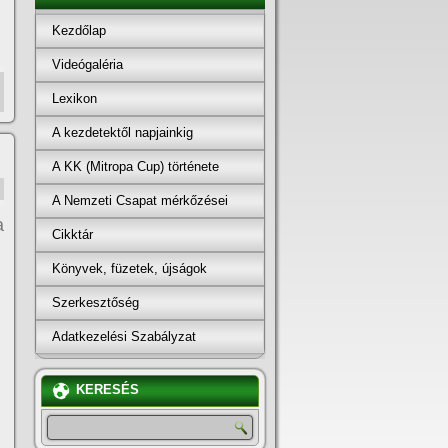
Kezdőlap
Videógaléria
Lexikon
A kezdetektől napjainkig
A KK (Mitropa Cup) története
A Nemzeti Csapat mérkőzései
a
Cikktár
Könyvek, füzetek, újságok
Szerkesztőség
Adatkezelési Szabályzat
KERESÉS