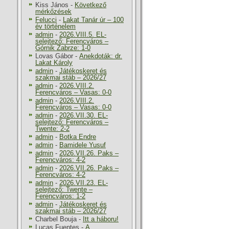
Kiss János
-
Következő
mérkőzések
Felucci
-
Lakat Tanár úr – 100
év történelem
admin
-
2026.VIII.5. EL-
selejtező: Ferencváros –
Górnik Zabrze: 1-0
Lovas Gábor
-
Anekdoták: dr.
Lakat Károly
admin
-
Játékoskeret és
szakmai stáb – 2026/27
admin
-
2026.VIII.2.
Ferencváros – Vasas: 0-0
admin
-
2026.VIII.2.
Ferencváros – Vasas: 0-0
admin
-
2026.VII.30. EL-
selejtező: Ferencváros –
Twente: 2-2
admin
-
Botka Endre
admin
-
Bamidele Yusuf
admin
-
2026.VII.26. Paks –
Ferencváros: 4-2
admin
-
2026.VII.26. Paks –
Ferencváros: 4-2
admin
-
2026.VII.23. EL-
selejtező: Twente –
Ferencváros: 1-2
admin
-
Játékoskeret és
szakmai stáb – 2026/27
Charbel Bouja
-
Itt a háboru!
Lucas Fuentes
-
A