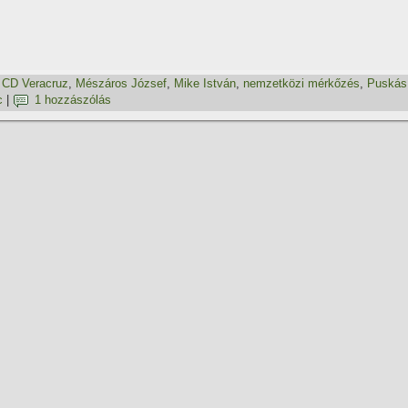
,
CD Veracruz
,
Mészáros József
,
Mike István
,
nemzetközi mérkőzés
,
Puskás
c
|
1 hozzászólás