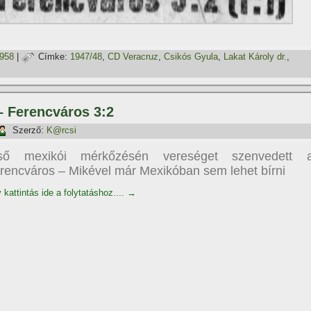
1958
|
Címke:
1947/48
,
CD Veracruz
,
Csikós Gyula
,
Lakat Károly dr.
,
– Ferencváros 3:2
Szerző:
K@rcsi
ső mexikói mérkőzésén vereséget szenvedett 
rencváros – Mikével már Mexikóban sem lehet bí­rni
 kattintás ide a folytatáshoz....
→