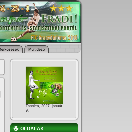
Mérkőzések
Múltidéző
Tapolca, 2027. január
9.
OLDALAK