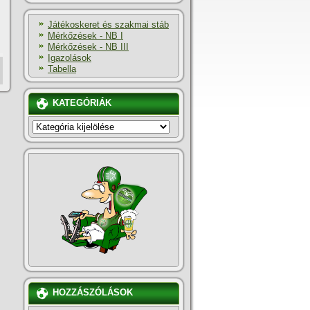
Játékoskeret és szakmai stáb
Mérkőzések - NB I
Mérkőzések - NB III
Igazolások
Tabella
KATEGÓRIÁK
KATEGÓRIÁK
HOZZÁSZÓLÁSOK