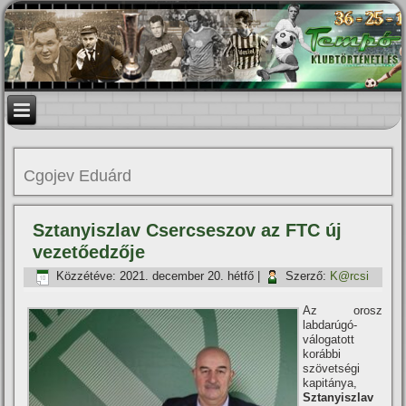
Cgojev Eduárd
Sztanyiszlav Csercseszov az FTC új
vezetőedzője
Közzétéve:
2021. december 20. hétfő
|
Szerző:
K@rcsi
Az orosz
labdarúgó-
válogatott
korábbi
szövetségi
kapitánya,
Sztanyiszlav