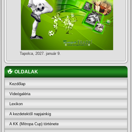
Tapolca, 2027. január 9.
OLDALAK
Kezdőlap
Videógaléria
Lexikon
A kezdetektől napjainkig
A KK (Mitropa Cup) története