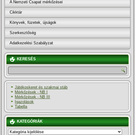
A Nemzeti Csapat mérkőzései
Cikktár
Könyvek, füzetek, újságok
Szerkesztőség
Adatkezelési Szabályzat
KERESÉS
Játékoskeret és szakmai stáb
Mérkőzések - NB I
Mérkőzések - NB III
Igazolások
Tabella
KATEGÓRIÁK
KATEGÓRIÁK