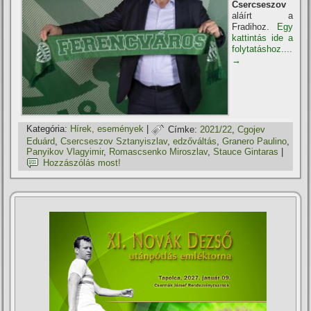
Csercseszov
aláírt a
Fradihoz.
Egy
kattintás ide a
folytatáshoz....
→
Kategória:
Hí­rek, események
|
Címke:
2021/22
,
Cgojev
Eduárd
,
Csercseszov Sztanyiszlav
,
edzőváltás
,
Granero Paulino
,
Panyikov Vlagyimir
,
Romascsenko Miroszlav
,
Stauce Gintaras
|
Hozzászólás most!