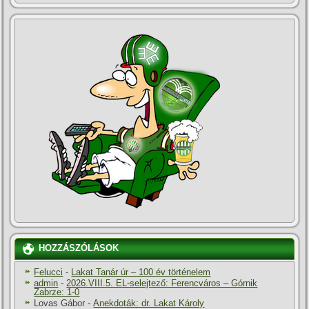
HOZZÁSZÓLÁSOK
Felucci
-
Lakat Tanár úr – 100 év történelem
admin
-
2026.VIII.5. EL-selejtező: Ferencváros – Górnik
Zabrze: 1-0
Lovas Gábor
-
Anekdoták: dr. Lakat Károly