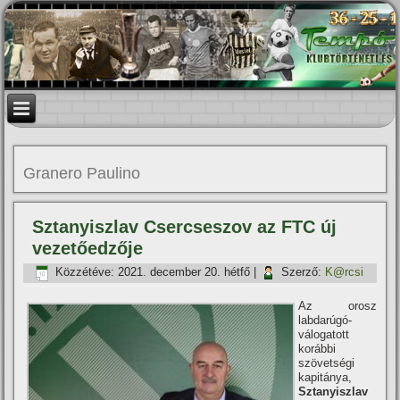
Granero Paulino
Sztanyiszlav Csercseszov az FTC új
vezetőedzője
Közzétéve:
2021. december 20. hétfő
|
Szerző:
K@rcsi
Az orosz
labdarúgó-
válogatott
korábbi
szövetségi
kapitánya,
Sztanyiszlav