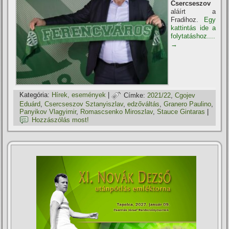
Csercseszov
aláírt a
Fradihoz.
Egy
kattintás ide a
folytatáshoz....
→
Kategória:
Hí­rek, események
|
Címke:
2021/22
,
Cgojev
Eduárd
,
Csercseszov Sztanyiszlav
,
edzőváltás
,
Granero Paulino
,
Panyikov Vlagyimir
,
Romascsenko Miroszlav
,
Stauce Gintaras
|
Hozzászólás most!