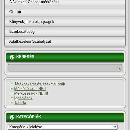
A Nemzeti Csapat mérkőzései
Cikktár
Könyvek, füzetek, újságok
Szerkesztőség
Adatkezelési Szabályzat
KERESÉS
Játékoskeret és szakmai stáb
Mérkőzések - NB I
Mérkőzések - NB III
Igazolások
Tabella
KATEGÓRIÁK
KATEGÓRIÁK