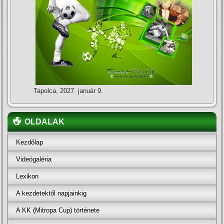
Tapolca, 2027. január 9.
OLDALAK
Kezdőlap
Videógaléria
Lexikon
A kezdetektől napjainkig
A KK (Mitropa Cup) története