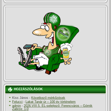
HOZZÁSZÓLÁSOK
Kiss János
-
Következő mérkőzések
Felucci
-
Lakat Tanár úr – 100 év történelem
admin
-
2026.VIII.5. EL-selejtező: Ferencváros – Górnik
Zabrze: 1-0