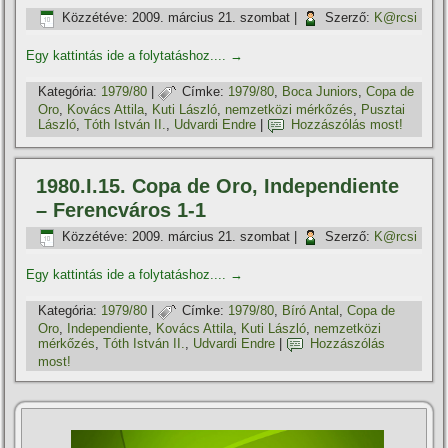
Közzétéve:
2009. március 21. szombat
|
Szerző:
K@rcsi
Egy kattintás ide a folytatáshoz....
→
Kategória:
1979/80
|
Címke:
1979/80
,
Boca Juniors
,
Copa de
Oro
,
Kovács Attila
,
Kuti László
,
nemzetközi mérkőzés
,
Pusztai
László
,
Tóth István II.
,
Udvardi Endre
|
Hozzászólás most!
1980.I.15. Copa de Oro, Independiente
– Ferencváros 1-1
Közzétéve:
2009. március 21. szombat
|
Szerző:
K@rcsi
Egy kattintás ide a folytatáshoz....
→
Kategória:
1979/80
|
Címke:
1979/80
,
Bí­ró Antal
,
Copa de
Oro
,
Independiente
,
Kovács Attila
,
Kuti László
,
nemzetközi
mérkőzés
,
Tóth István II.
,
Udvardi Endre
|
Hozzászólás
most!