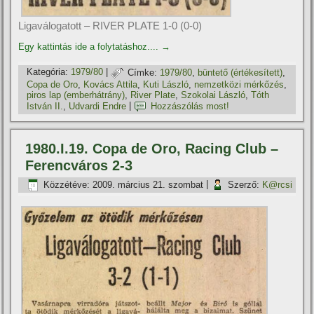
Ligaválogatott – RIVER PLATE 1-0 (0-0)
Egy kattintás ide a folytatáshoz....
→
Kategória:
1979/80
|
Címke:
1979/80
,
büntető (értékesí­tett)
,
Copa de Oro
,
Kovács Attila
,
Kuti László
,
nemzetközi mérkőzés
,
piros lap (emberhátrány)
,
River Plate
,
Szokolai László
,
Tóth
István II.
,
Udvardi Endre
|
Hozzászólás most!
1980.I.19. Copa de Oro, Racing Club –
Ferencváros 2-3
Közzétéve:
2009. március 21. szombat
|
Szerző:
K@rcsi