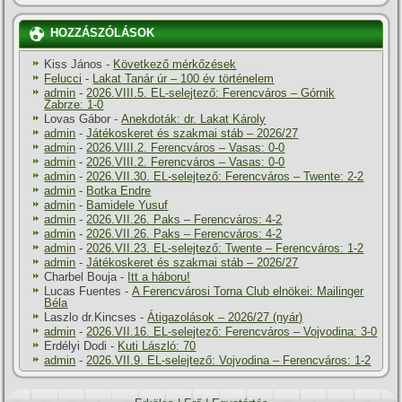
HOZZÁSZÓLÁSOK
Kiss János
-
Következő mérkőzések
Felucci
-
Lakat Tanár úr – 100 év történelem
admin
-
2026.VIII.5. EL-selejtező: Ferencváros – Górnik
Zabrze: 1-0
Lovas Gábor
-
Anekdoták: dr. Lakat Károly
admin
-
Játékoskeret és szakmai stáb – 2026/27
admin
-
2026.VIII.2. Ferencváros – Vasas: 0-0
admin
-
2026.VIII.2. Ferencváros – Vasas: 0-0
admin
-
2026.VII.30. EL-selejtező: Ferencváros – Twente: 2-2
admin
-
Botka Endre
admin
-
Bamidele Yusuf
admin
-
2026.VII.26. Paks – Ferencváros: 4-2
admin
-
2026.VII.26. Paks – Ferencváros: 4-2
admin
-
2026.VII.23. EL-selejtező: Twente – Ferencváros: 1-2
admin
-
Játékoskeret és szakmai stáb – 2026/27
Charbel Bouja
-
Itt a háboru!
Lucas Fuentes
-
A Ferencvárosi Torna Club elnökei: Mailinger
Béla
Laszlo dr.Kincses
-
Átigazolások – 2026/27 (nyár)
admin
-
2026.VII.16. EL-selejtező: Ferencváros – Vojvodina: 3-0
Erdélyi Dodi
-
Kuti László: 70
admin
-
2026.VII.9. EL-selejtező: Vojvodina – Ferencváros: 1-2