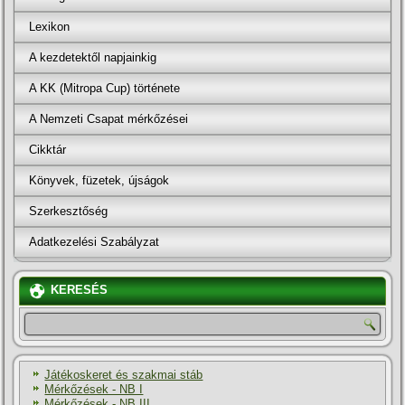
Lexikon
A kezdetektől napjainkig
A KK (Mitropa Cup) története
A Nemzeti Csapat mérkőzései
Cikktár
Könyvek, füzetek, újságok
Szerkesztőség
Adatkezelési Szabályzat
KERESÉS
Játékoskeret és szakmai stáb
Mérkőzések - NB I
Mérkőzések - NB III