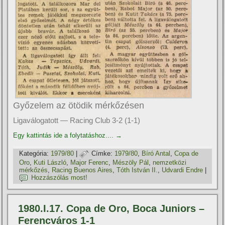
Győzelem az ötödik mérkőzésen
Ligaválogatott — Racing Club 3-2 (1-1)
Egy kattintás ide a folytatáshoz....
→
Kategória:
1979/80
|
Címke:
1979/80
,
Bí­ró Antal
,
Copa de
Oro
,
Kuti László
,
Major Ferenc
,
Mészöly Pál
,
nemzetközi
mérkőzés
,
Racing Buenos Aires
,
Tóth István II.
,
Udvardi Endre
|
Hozzászólás most!
1980.I.17. Copa de Oro, Boca Juniors –
Ferencváros 1-1