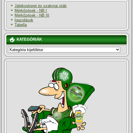
Játékoskeret és szakmai stáb
Mérkőzések - NB I
Mérkőzések - NB III
Igazolások
Tabella
KATEGÓRIÁK
KATEGÓRIÁK