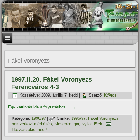
Fákel Voronyezs
1997.II.20. Fákel Voronyezs –
Ferencváros 4-3
Közzétéve:
2009. április 7. kedd
|
Szerző:
K@rcsi
Egy kattintás ide a folytatáshoz....
→
Kategória:
1996/97
|
Címke:
1996/97
,
Fákel Voronyezs
,
nemzetközi mérkőzés
,
Nicsenko Igor
,
Nyilas Elek
|
Hozzászólás most!