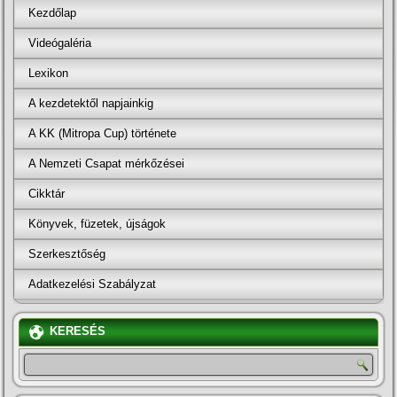
Kezdőlap
Videógaléria
Lexikon
A kezdetektől napjainkig
A KK (Mitropa Cup) története
A Nemzeti Csapat mérkőzései
Cikktár
Könyvek, füzetek, újságok
Szerkesztőség
Adatkezelési Szabályzat
KERESÉS