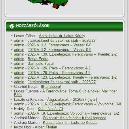
HOZZÁSZÓLÁSOK
Lovas Gábor
-
Anekdoták: dr. Lakat Károly
admin
-
Játékoskeret és szakmai stáb – 2026/27
admin
-
2026.VIII.2. Ferencváros – Vasas: 0-0
admin
-
2026.VIII.2. Ferencváros – Vasas: 0-0
admin
-
2026.VII.30. EL-selejtező: Ferencváros – Twente: 2-2
admin
-
Botka Endre
admin
-
Bamidele Yusuf
admin
-
2026.VII.26. Paks – Ferencváros: 4-2
admin
-
2026.VII.26. Paks – Ferencváros: 4-2
admin
-
2026.VII.23. EL-selejtező: Twente – Ferencváros: 1-2
admin
-
Játékoskeret és szakmai stáb – 2026/27
Charbel Bouja
-
Itt a háboru!
Lucas Fuentes
-
A Ferencvárosi Torna Club elnökei: Mailinger
Béla
Laszlo dr.Kincses
-
Átigazolások – 2026/27 (nyár)
admin
-
2026.VII.16. EL-selejtező: Ferencváros – Vojvodina: 3-0
Erdélyi Dodi
-
Kuti László: 70
admin
-
2026.VII.9. EL-selejtező: Vojvodina – Ferencváros: 1-2
Andrási Márton
-
Olvastuk: Az elfeledett futball-legenda
Andrasi Marton
-
Kubala László – Ladislao Kubala
leczó tibor
-
Albert Flórián