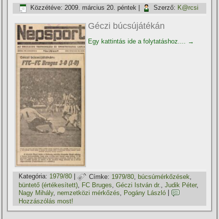
Közzétéve:
2009. március 20. péntek
|
Szerző:
K@rcsi
Géczi búcsújátékán
Egy kattintás ide a folytatáshoz....
→
Kategória:
1979/80
|
Címke:
1979/80
,
búcsúmérkőzések
,
büntető (értékesí­tett)
,
FC Bruges
,
Géczi István dr.
,
Judik Péter
,
Nagy Mihály
,
nemzetközi mérkőzés
,
Pogány László
|
Hozzászólás most!