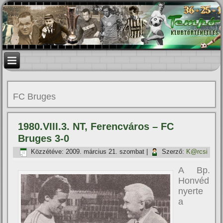
FC Bruges
1980.VIII.3. NT, Ferencváros – FC
Bruges 3-0
Közzétéve:
2009. március 21. szombat
|
Szerző:
K@rcsi
A Bp.
Honvéd
nyerte
a