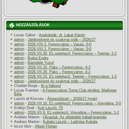
HOZZÁSZÓLÁSOK
Lovas Gábor
-
Anekdoták: dr. Lakat Károly
admin
-
Játékoskeret és szakmai stáb – 2026/27
admin
-
2026.VIII.2. Ferencváros – Vasas: 0-0
admin
-
2026.VIII.2. Ferencváros – Vasas: 0-0
admin
-
2026.VII.30. EL-selejtező: Ferencváros – Twente: 2-2
admin
-
Botka Endre
admin
-
Bamidele Yusuf
admin
-
2026.VII.26. Paks – Ferencváros: 4-2
admin
-
2026.VII.26. Paks – Ferencváros: 4-2
admin
-
2026.VII.23. EL-selejtező: Twente – Ferencváros: 1-2
admin
-
Játékoskeret és szakmai stáb – 2026/27
Charbel Bouja
-
Itt a háboru!
Lucas Fuentes
-
A Ferencvárosi Torna Club elnökei: Mailinger
Béla
Laszlo dr.Kincses
-
Átigazolások – 2026/27 (nyár)
admin
-
2026.VII.16. EL-selejtező: Ferencváros – Vojvodina: 3-0
Erdélyi Dodi
-
Kuti László: 70
admin
-
2026.VII.9. EL-selejtező: Vojvodina – Ferencváros: 1-2
Andrási Márton
-
Olvastuk: Az elfeledett futball-legenda
Andrasi Marton
-
Kubala László – Ladislao Kubala
leczó tibor
-
Albert Flórián