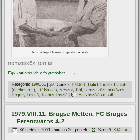
A torna legjobb mezőnyjátékosa: Rab
nemzetközi tornát
Egy kattintás ide a folytatáshoz....
→
Kategória:
1980/81
|
Címke:
1980/81
,
Bálint László
,
büntető
(értékesí­tett)
,
FC Bruges
,
Mészöly Pál
,
nemzetközi mérkőzés
,
Pogány László
,
Takács László
|
Hozzászólás most!
1979.VIII.11. Brugse Metten, FC Bruges
– Ferencváros 4-2
Közzétéve:
2009. március 20. péntek
|
Szerző:
K@rcsi