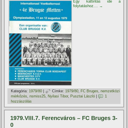
Egy kattintás ide a
folytatáshoz....
→
Kategória:
1979/80
|
Címke:
1979/80
,
FC Bruges
,
nemzetközi
mérkőzés
,
nsmiss25
,
Nyilasi Tibor
,
Pusztai László
|
1
hozzászólás
1979.VIII.7. Ferencváros – FC Bruges 3-
0