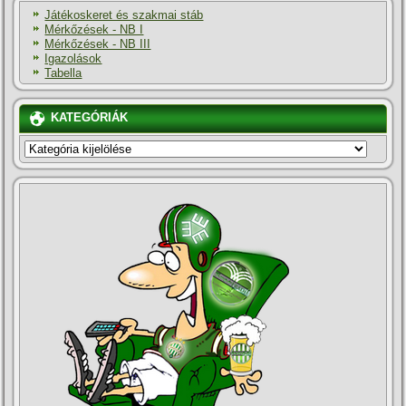
Játékoskeret és szakmai stáb
Mérkőzések - NB I
Mérkőzések - NB III
Igazolások
Tabella
KATEGÓRIÁK
KATEGÓRIÁK