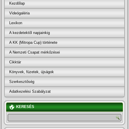
Kezdőlap
Videógaléria
Lexikon
A kezdetektől napjainkig
A KK (Mitropa Cup) története
A Nemzeti Csapat mérkőzései
Cikktár
Könyvek, füzetek, újságok
Szerkesztőség
Adatkezelési Szabályzat
KERESÉS