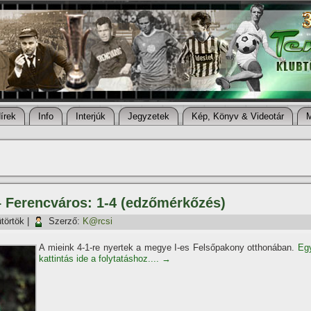
í­rek
Info
Interjúk
Jegyzetek
Kép, Könyv & Videotár
– Ferencváros: 1-4 (edzőmérkőzés)
törtök
|
Szerző:
K@rcsi
A mieink 4-1-re nyertek a megye I-es Felsőpakony otthonában.
Eg
kattintás ide a folytatáshoz....
→