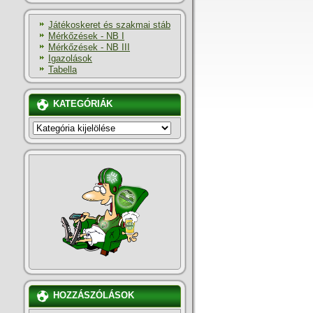
Játékoskeret és szakmai stáb
Mérkőzések - NB I
Mérkőzések - NB III
Igazolások
Tabella
KATEGÓRIÁK
KATEGÓRIÁK
HOZZÁSZÓLÁSOK