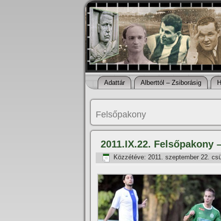
Adattár
Alberttól – Zsiborásig
H
Felsőpakony
2011.IX.22. Felsőpakony 
Közzétéve:
2011. szeptember 22. csü