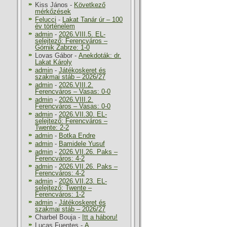
Kiss János
-
Következő
mérkőzések
Felucci
-
Lakat Tanár úr – 100
év történelem
admin
-
2026.VIII.5. EL-
selejtező: Ferencváros –
Górnik Zabrze: 1-0
Lovas Gábor
-
Anekdoták: dr.
Lakat Károly
admin
-
Játékoskeret és
szakmai stáb – 2026/27
admin
-
2026.VIII.2.
Ferencváros – Vasas: 0-0
admin
-
2026.VIII.2.
Ferencváros – Vasas: 0-0
admin
-
2026.VII.30. EL-
selejtező: Ferencváros –
Twente: 2-2
admin
-
Botka Endre
admin
-
Bamidele Yusuf
admin
-
2026.VII.26. Paks –
Ferencváros: 4-2
admin
-
2026.VII.26. Paks –
Ferencváros: 4-2
admin
-
2026.VII.23. EL-
selejtező: Twente –
Ferencváros: 1-2
admin
-
Játékoskeret és
szakmai stáb – 2026/27
Charbel Bouja
-
Itt a háboru!
Lucas Fuentes
-
A