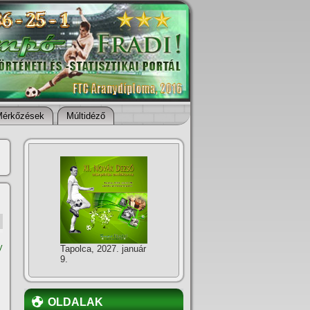
Mérkőzések
Múltidéző
y
Tapolca, 2027. január
9.
OLDALAK