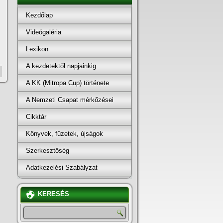
Kezdőlap
Videógaléria
Lexikon
A kezdetektől napjainkig
A KK (Mitropa Cup) története
A Nemzeti Csapat mérkőzései
Cikktár
Könyvek, füzetek, újságok
Szerkesztőség
Adatkezelési Szabályzat
KERESÉS