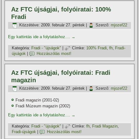
Az FTC újságjai, folyóiratai: 100%
Fradi
Közzétéve:
2009. február 27. péntek
|
Szerző:
mjozef22
Egy kattintás ide a folytatáshoz....
→
Kategória:
Fradi - "újságok"
|
Címke:
100% Fradi
,
fh
,
Fradi-
újságok
|
Hozzászólás most!
Az FTC újságjai, folyóiratai: Fradi
magazin
Közzétéve:
2009. február 27. péntek
|
Szerző:
mjozef22
Fradi magazin (2001-02)
Fradi Múzeum magazin (2002)
Egy kattintás ide a folytatáshoz....
→
Kategória:
Fradi - "újságok"
|
Címke:
fh
,
Fradi Magazin
,
Fradi-újságok
|
Hozzászólás most!