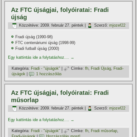
Az FTC újságjai, folyóiratai: Fradi
újság
Közzétéve:
2009. február 27. péntek
|
Szerző:
mjozef22
Fradi újság (1990-98)
FTC centenáriumi újság (1998-99)
Fradi futball újság (2000)
Egy kattintás ide a folytatáshoz....
→
Kategória:
Fradi - "újságok"
|
Címke:
fh
,
Fradi Újság
,
Fradi-
újságok
|
1 hozzászólás
Az FTC újságjai, folyóiratai: Fradi
műsorlap
Közzétéve:
2009. február 27. péntek
|
Szerző:
mjozef22
Egy kattintás ide a folytatáshoz....
→
Kategória:
Fradi - "újságok"
|
Címke:
fh
,
Fradi műsorlap
,
Fradi-újságok
|
Hozzászólás most!