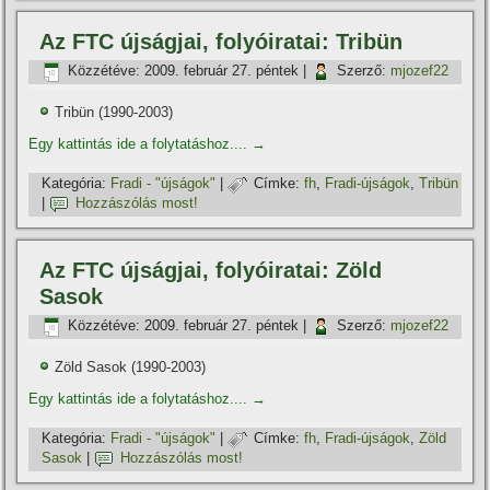
Az FTC újságjai, folyóiratai: Tribün
Közzétéve:
2009. február 27. péntek
|
Szerző:
mjozef22
Tribün (1990-2003)
Egy kattintás ide a folytatáshoz....
→
Kategória:
Fradi - "újságok"
|
Címke:
fh
,
Fradi-újságok
,
Tribün
|
Hozzászólás most!
Az FTC újságjai, folyóiratai: Zöld
Sasok
Közzétéve:
2009. február 27. péntek
|
Szerző:
mjozef22
Zöld Sasok (1990-2003)
Egy kattintás ide a folytatáshoz....
→
Kategória:
Fradi - "újságok"
|
Címke:
fh
,
Fradi-újságok
,
Zöld
Sasok
|
Hozzászólás most!