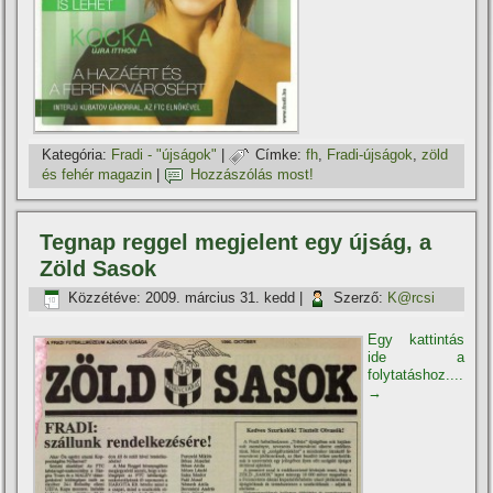
Kategória:
Fradi - "újságok"
|
Címke:
fh
,
Fradi-újságok
,
zöld
és fehér magazin
|
Hozzászólás most!
Tegnap reggel megjelent egy újság, a
Zöld Sasok
Közzétéve:
2009. március 31. kedd
|
Szerző:
K@rcsi
Egy kattintás
ide a
folytatáshoz....
→