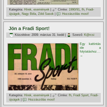
Kategória:
Hí­rek, események
|
Címke:
1990/91
,
fh
,
Fradi-
újságok
,
Nagy Béla
,
Zöld Sasok
|
Hozzászólás most!
Jön a Fradi Sport!
Közzétéve:
2009. március 31. kedd
|
Szerző:
K@rcsi
Egy kattintás
ide a
folytatáshoz....
→
Kategória:
Hí­rek, események
|
Címke:
fh
,
Fradi Sport
,
Fradi-
újságok
|
Hozzászólás most!