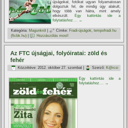
újságokat, fotókat ugyan folyamatosan
dolgoztuk fel, de mindig úgy alakult,
hogy több van hátra, mint amely
elkészült.
Egy kattintás ide a
folytatáshoz....
→
Kategória:
Magunkról
|
Címke:
Fradi-újságok
,
tempofradi.hu
(ftcbk.hu)
|
Hozzászólás most!
Az FTC újságjai, folyóiratai: zöld és
fehér
Közzétéve:
2012. október 27. szombat
|
Szerző:
K@rcsi
Egy kattintás ide a
folytatáshoz....
→