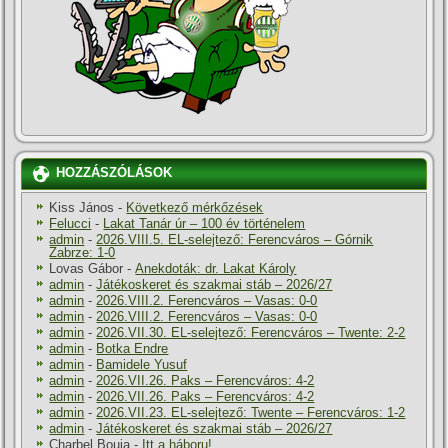
HOZZÁSZÓLÁSOK
Kiss János
-
Következő mérkőzések
Felucci
-
Lakat Tanár úr – 100 év történelem
admin
-
2026.VIII.5. EL-selejtező: Ferencváros – Górnik
Zabrze: 1-0
Lovas Gábor
-
Anekdoták: dr. Lakat Károly
admin
-
Játékoskeret és szakmai stáb – 2026/27
admin
-
2026.VIII.2. Ferencváros – Vasas: 0-0
admin
-
2026.VIII.2. Ferencváros – Vasas: 0-0
admin
-
2026.VII.30. EL-selejtező: Ferencváros – Twente: 2-2
admin
-
Botka Endre
admin
-
Bamidele Yusuf
admin
-
2026.VII.26. Paks – Ferencváros: 4-2
admin
-
2026.VII.26. Paks – Ferencváros: 4-2
admin
-
2026.VII.23. EL-selejtező: Twente – Ferencváros: 1-2
admin
-
Játékoskeret és szakmai stáb – 2026/27
Charbel Bouja
-
Itt a háboru!