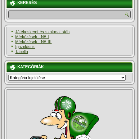
KERESÉS
Játékoskeret és szakmai stáb
Mérkőzések - NB I
Mérkőzések - NB III
Igazolások
Tabella
KATEGÓRIÁK
KATEGÓRIÁK