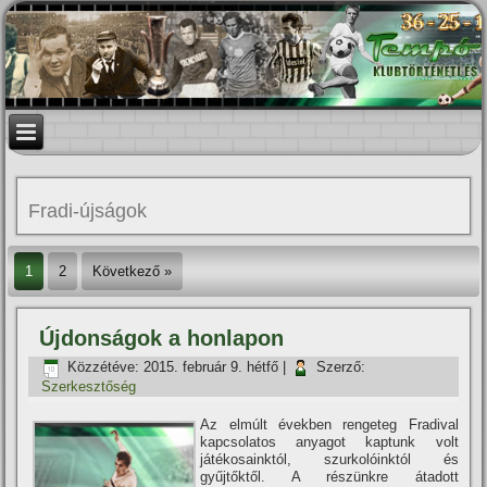
Fradi-újságok
1
2
Következő »
Újdonságok a honlapon
Közzétéve:
2015. február 9. hétfő
|
Szerző:
Szerkesztőség
Az elmúlt években rengeteg Fradival
kapcsolatos anyagot kaptunk volt
játékosainktól, szurkolóinktól és
gyűjtőktől. A részünkre átadott