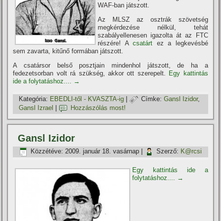
WAF-ban játszott.
Az MLSZ az osztrák szövetség
megkérdezése nélkül, tehát
szabályellenesen igazolta át az FTC
részére! A
csatárt
ez a legkevésbé
sem zavarta, kitűnő formában játszott.
A csatársor belső posztjain mindenhol játszott, de ha a
fedezetsorban volt rá szükség, akkor ott szerepelt.
Egy kattintás
ide a folytatáshoz....
→
Kategória:
EBEDLI-től - KVASZTA-ig
|
Címke:
Gansl Izidor
,
Gansl Izrael
|
Hozzászólás most!
Gansl Izidor
Közzétéve:
2009. január 18. vasárnap
|
Szerző:
K@rcsi
Egy kattintás ide a
folytatáshoz....
→