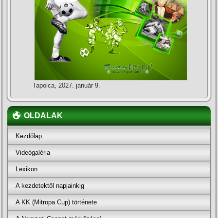
Tapolca, 2027. január 9.
OLDALAK
Kezdőlap
Videógaléria
Lexikon
A kezdetektől napjainkig
A KK (Mitropa Cup) története