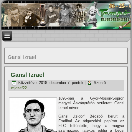
Gansl Izrael
Gansl Izrael
Közzétéve:
2018. december 7. péntek
|
Szerző:
mjozef22
1896-ban a Győr-Moson-Sopron
megyei Ásványrárón született Gansl
Izrael néven.
Gansl „Izidor” Bécsből került a
Fradiba! Az átigazolási papí­ron az
FTC feltüntette, hogy a magyar
származású játékos eddig a bécsi