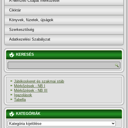
A Nemzeti Csapat mérkőzései
Cikktár
Könyvek, füzetek, újságok
Szerkesztőség
Adatkezelési Szabályzat
KERESÉS
Játékoskeret és szakmai stáb
Mérkőzések - NB I
Mérkőzések - NB III
Igazolások
Tabella
KATEGÓRIÁK
KATEGÓRIÁK