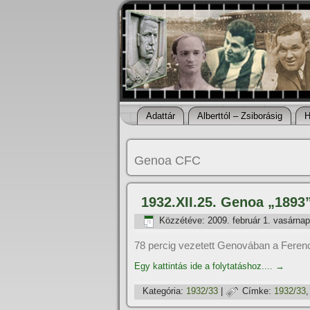
Adattár
Alberttól – Zsiborásig
H
Genoa CFC
1932.XII.25. Genoa „1893
Közzétéve:
2009. február 1. vasárnap
78 percig vezetett Genovában a Ferenc
Egy kattintás ide a folytatáshoz....
→
Kategória:
1932/33
|
Címke:
1932/33