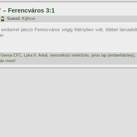
” – Ferencváros 3:1
Szerző:
K@rcsi
emberrel játszó Ferencváros végig fölényben volt, többet támadott
an
,
Genoa CFC
,
Lyka II. Antal
,
nemzetközi mérkőzés
,
piros lap (emberhátrány)
,
ás most!