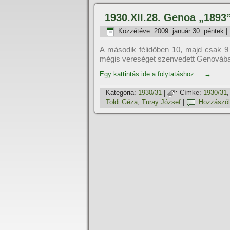
1930.XII.28. Genoa „1893
Közzétéve:
2009. január 30. péntek
|
A második félidőben 10, majd csak 9 
mégis vereséget szenvedett Genováb
Egy kattintás ide a folytatáshoz....
→
Kategória:
1930/31
|
Címke:
1930/31
Toldi Géza
,
Turay József
|
Hozzászól