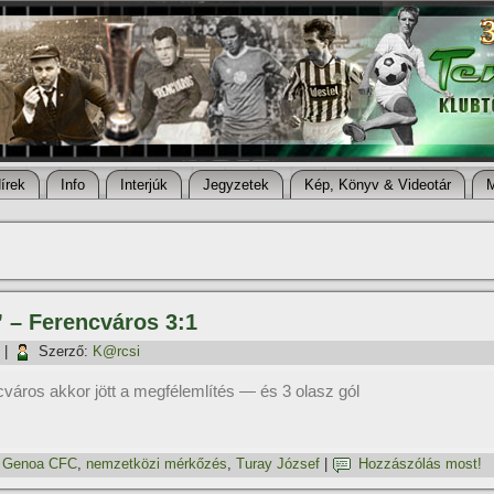
í­rek
Info
Interjúk
Jegyzetek
Kép, Könyv & Videotár
” – Ferencváros 3:1
|
Szerző:
K@rcsi
város akkor jött a megfélemlítés — és 3 olasz gól
,
Genoa CFC
,
nemzetközi mérkőzés
,
Turay József
|
Hozzászólás most!