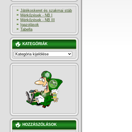
Játékoskeret és szakmai stáb
Mérkőzések - NB I
Mérkőzések - NB III
Igazolások
Tabella
KATEGÓRIÁK
KATEGÓRIÁK
HOZZÁSZÓLÁSOK