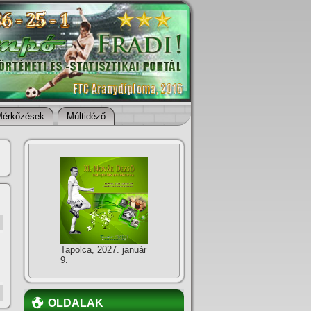
Mérkőzések
Múltidéző
Tapolca, 2027. január
9.
OLDALAK