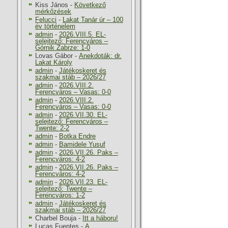
Kiss János
-
Következő
mérkőzések
Felucci
-
Lakat Tanár úr – 100
év történelem
admin
-
2026.VIII.5. EL-
selejtező: Ferencváros –
Górnik Zabrze: 1-0
Lovas Gábor
-
Anekdoták: dr.
Lakat Károly
admin
-
Játékoskeret és
szakmai stáb – 2026/27
admin
-
2026.VIII.2.
Ferencváros – Vasas: 0-0
admin
-
2026.VIII.2.
Ferencváros – Vasas: 0-0
admin
-
2026.VII.30. EL-
selejtező: Ferencváros –
Twente: 2-2
admin
-
Botka Endre
admin
-
Bamidele Yusuf
admin
-
2026.VII.26. Paks –
Ferencváros: 4-2
admin
-
2026.VII.26. Paks –
Ferencváros: 4-2
admin
-
2026.VII.23. EL-
selejtező: Twente –
Ferencváros: 1-2
admin
-
Játékoskeret és
szakmai stáb – 2026/27
Charbel Bouja
-
Itt a háboru!
Lucas Fuentes
-
A