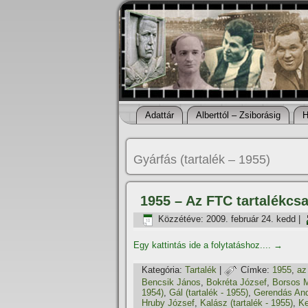
Adattár
Alberttól – Zsiborásig
H
Gyárfás (tartalék – 1955)
1955 – Az FTC tartalékcs
Közzétéve:
2009. február 24. kedd
|
Egy kattintás ide a folytatáshoz....
→
Kategória:
Tartalék
|
Címke:
1955
,
az
Bencsik János
,
Bokréta József
,
Borsos M
1954)
,
Gál (tartalék - 1955)
,
Gerendás An
Hruby József
,
Kalász (tartalék - 1955)
,
Ke