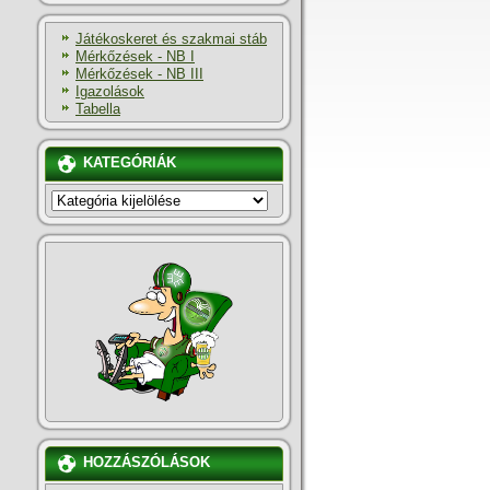
Játékoskeret és szakmai stáb
Mérkőzések - NB I
Mérkőzések - NB III
Igazolások
Tabella
KATEGÓRIÁK
KATEGÓRIÁK
HOZZÁSZÓLÁSOK