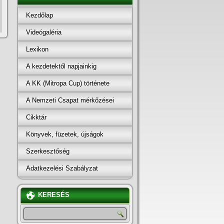
Kezdőlap
Videógaléria
Lexikon
A kezdetektől napjainkig
A KK (Mitropa Cup) története
A Nemzeti Csapat mérkőzései
Cikktár
Könyvek, füzetek, újságok
Szerkesztőség
Adatkezelési Szabályzat
KERESÉS