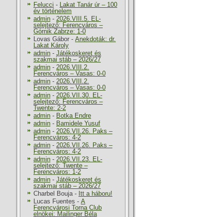
Felucci
-
Lakat Tanár úr – 100
év történelem
admin
-
2026.VIII.5. EL-
selejtező: Ferencváros –
Górnik Zabrze: 1-0
Lovas Gábor
-
Anekdoták: dr.
Lakat Károly
admin
-
Játékoskeret és
szakmai stáb – 2026/27
admin
-
2026.VIII.2.
Ferencváros – Vasas: 0-0
admin
-
2026.VIII.2.
Ferencváros – Vasas: 0-0
admin
-
2026.VII.30. EL-
selejtező: Ferencváros –
Twente: 2-2
admin
-
Botka Endre
admin
-
Bamidele Yusuf
admin
-
2026.VII.26. Paks –
Ferencváros: 4-2
admin
-
2026.VII.26. Paks –
Ferencváros: 4-2
admin
-
2026.VII.23. EL-
selejtező: Twente –
Ferencváros: 1-2
admin
-
Játékoskeret és
szakmai stáb – 2026/27
Charbel Bouja
-
Itt a háboru!
Lucas Fuentes
-
A
Ferencvárosi Torna Club
elnökei: Mailinger Béla