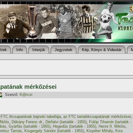
í­rek
Info
Interjúk
Jegyzetek
Kép, Könyv & Videotár
apatának mérkőzései
Szerző:
K@rcsi
 FTC ificsapatának bajnoki tabellája
,
az FTC tartalékcsapatának mérkőzései
,
iklós
,
Dékány Ferenc dr.
,
Dérfalvi (tartalék - 1955)
,
Fülöp Tihamér (tartalék -
drás
,
Gyárfás (tartalék - 1955)
,
Hegedűs (tartalék - 1955)
,
Henni II. Miklós
,
rtész Tamás
,
Kisgergely Sándor (tartalék - 1955)
,
Kispéter Mihály
,
Kiss