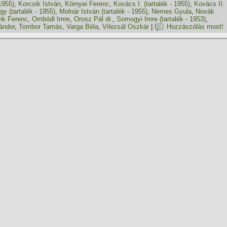
1955)
,
Korcsik István
,
Környei Ferenc
,
Kovács I. (tartalék - 1955)
,
Kovács II.
gy (tartalék - 1955)
,
Molnár István (tartalék - 1955)
,
Nemes Gyula
,
Novák
nk Ferenc
,
Ombódi Imre
,
Orosz Pál dr.
,
Somogyi Imre (tartalék - 1953)
,
ándor
,
Tombor Tamás
,
Varga Béla
,
Vilezsál Oszkár
|
Hozzászólás most!