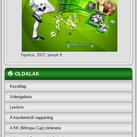
Tapolca, 2027. január 9.
OLDALAK
Kezdőlap
Videógaléria
Lexikon
A kezdetektől napjainkig
A KK (Mitropa Cup) története