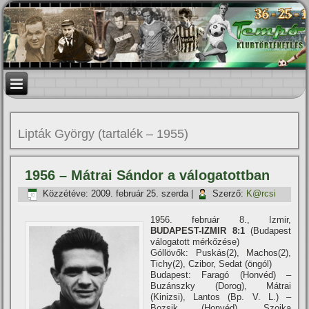
Lipták György (tartalék – 1955)
1956 – Mátrai Sándor a válogatottban
Közzétéve:
2009. február 25. szerda
|
Szerző:
K@rcsi
1956. február 8., Izmir,
BUDAPEST-IZMIR 8:1
(Budapest
válogatott mérkőzése)
Góllövők: Puskás(2), Machos(2),
Tichy(2), Czibor, Sedat (öngól)
Budapest: Faragó (Honvéd) –
Buzánszky (Dorog), Mátrai
(Kinizsi), Lantos (Bp. V. L.) –
Bozsik (Honvéd), Szojka