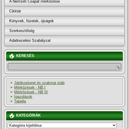
A Nemzeti Csapat mérkőzései
Cikktár
Könyvek, füzetek, újságok
Szerkesztőség
Adatkezelési Szabályzat
KERESÉS
Játékoskeret és szakmai stáb
Mérkőzések - NB I
Mérkőzések - NB III
Igazolások
Tabella
KATEGÓRIÁK
KATEGÓRIÁK