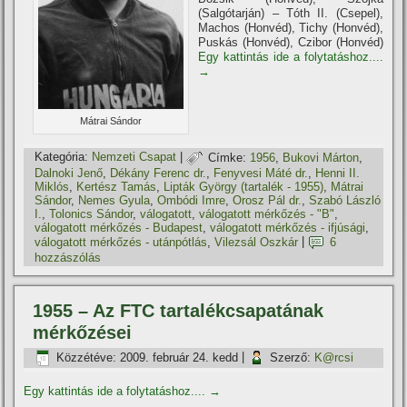
(Salgótarján) – Tóth II. (Csepel),
Machos (Honvéd), Tichy (Honvéd),
Puskás (Honvéd), Czibor (Honvéd)
Egy kattintás ide a folytatáshoz....
→
Mátrai Sándor
Kategória:
Nemzeti Csapat
|
Címke:
1956
,
Bukovi Márton
,
Dalnoki Jenő
,
Dékány Ferenc dr.
,
Fenyvesi Máté dr.
,
Henni II.
Miklós
,
Kertész Tamás
,
Lipták György (tartalék - 1955)
,
Mátrai
Sándor
,
Nemes Gyula
,
Ombódi Imre
,
Orosz Pál dr.
,
Szabó László
I.
,
Tolonics Sándor
,
válogatott
,
válogatott mérkőzés - "B"
,
válogatott mérkőzés - Budapest
,
válogatott mérkőzés - ifjúsági
,
válogatott mérkőzés - utánpótlás
,
Vilezsál Oszkár
|
6
hozzászólás
1955 – Az FTC tartalékcsapatának
mérkőzései
Közzétéve:
2009. február 24. kedd
|
Szerző:
K@rcsi
Egy kattintás ide a folytatáshoz....
→