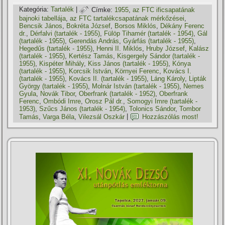
Kategória:
Tartalék
|
Címke:
1955
,
az FTC ificsapatának
bajnoki tabellája
,
az FTC tartalékcsapatának mérkőzései
,
Bencsik János
,
Bokréta József
,
Borsos Miklós
,
Dékány Ferenc
dr.
,
Dérfalvi (tartalék - 1955)
,
Fülöp Tihamér (tartalék - 1954)
,
Gál
(tartalék - 1955)
,
Gerendás András
,
Gyárfás (tartalék - 1955)
,
Hegedűs (tartalék - 1955)
,
Henni II. Miklós
,
Hruby József
,
Kalász
(tartalék - 1955)
,
Kertész Tamás
,
Kisgergely Sándor (tartalék -
1955)
,
Kispéter Mihály
,
Kiss János (tartalék - 1955)
,
Kónya
(tartalék - 1955)
,
Korcsik István
,
Környei Ferenc
,
Kovács I.
(tartalék - 1955)
,
Kovács II. (tartalék - 1955)
,
Láng Károly
,
Lipták
György (tartalék - 1955)
,
Molnár István (tartalék - 1955)
,
Nemes
Gyula
,
Novák Tibor
,
Oberfrank (tartalék - 1952)
,
Oberfrank
Ferenc
,
Ombódi Imre
,
Orosz Pál dr.
,
Somogyi Imre (tartalék -
1953)
,
Szűcs János (tartalék - 1954)
,
Tolonics Sándor
,
Tombor
Tamás
,
Varga Béla
,
Vilezsál Oszkár
|
Hozzászólás most!