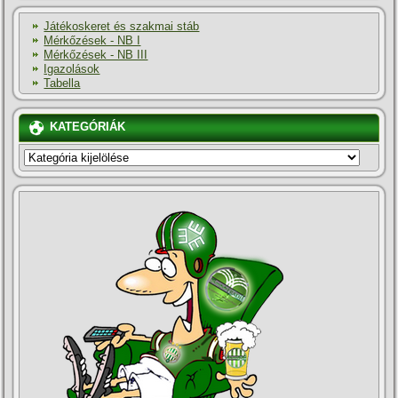
Játékoskeret és szakmai stáb
Mérkőzések - NB I
Mérkőzések - NB III
Igazolások
Tabella
KATEGÓRIÁK
KATEGÓRIÁK