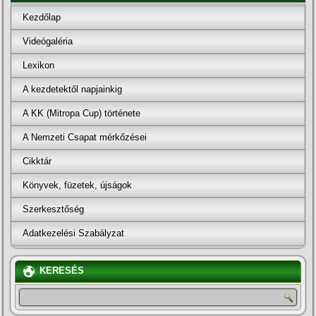
Kezdőlap
Videógaléria
Lexikon
A kezdetektől napjainkig
A KK (Mitropa Cup) története
A Nemzeti Csapat mérkőzései
Cikktár
Könyvek, füzetek, újságok
Szerkesztőség
Adatkezelési Szabályzat
KERESÉS