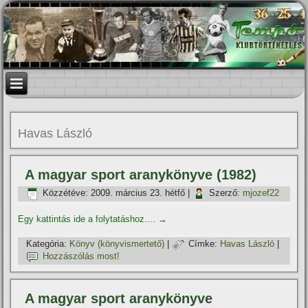
Havas László
A magyar sport aranykönyve (1982)
Közzétéve:
2009. március 23. hétfő
|
Szerző:
mjozef22
Egy kattintás ide a folytatáshoz....
→
Kategória:
Könyv (könyvismertető)
|
Címke:
Havas László
|
Hozzászólás most!
A magyar sport aranykönyve