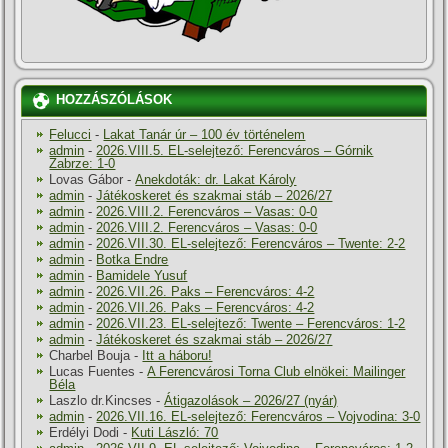
HOZZÁSZÓLÁSOK
Felucci
-
Lakat Tanár úr – 100 év történelem
admin
-
2026.VIII.5. EL-selejtező: Ferencváros – Górnik
Zabrze: 1-0
Lovas Gábor
-
Anekdoták: dr. Lakat Károly
admin
-
Játékoskeret és szakmai stáb – 2026/27
admin
-
2026.VIII.2. Ferencváros – Vasas: 0-0
admin
-
2026.VIII.2. Ferencváros – Vasas: 0-0
admin
-
2026.VII.30. EL-selejtező: Ferencváros – Twente: 2-2
admin
-
Botka Endre
admin
-
Bamidele Yusuf
admin
-
2026.VII.26. Paks – Ferencváros: 4-2
admin
-
2026.VII.26. Paks – Ferencváros: 4-2
admin
-
2026.VII.23. EL-selejtező: Twente – Ferencváros: 1-2
admin
-
Játékoskeret és szakmai stáb – 2026/27
Charbel Bouja
-
Itt a háboru!
Lucas Fuentes
-
A Ferencvárosi Torna Club elnökei: Mailinger
Béla
Laszlo dr.Kincses
-
Átigazolások – 2026/27 (nyár)
admin
-
2026.VII.16. EL-selejtező: Ferencváros – Vojvodina: 3-0
Erdélyi Dodi
-
Kuti László: 70