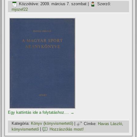
Közzétéve:
2009. március 7. szombat
|
Szerző:
mjozef22
Egy kattintás ide a folytatáshoz....
→
Kategória:
Könyv (könyvismertető)
|
Címke:
Havas László
,
könyvismertető
|
Hozzászólás most!