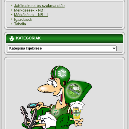
Játékoskeret és szakmai stáb
Mérkőzések - NB I
Mérkőzések - NB III
Igazolások
Tabella
KATEGÓRIÁK
KATEGÓRIÁK