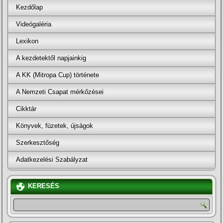
Kezdőlap
Videógaléria
Lexikon
A kezdetektől napjainkig
A KK (Mitropa Cup) története
A Nemzeti Csapat mérkőzései
Cikktár
Könyvek, füzetek, újságok
Szerkesztőség
Adatkezelési Szabályzat
KERESÉS