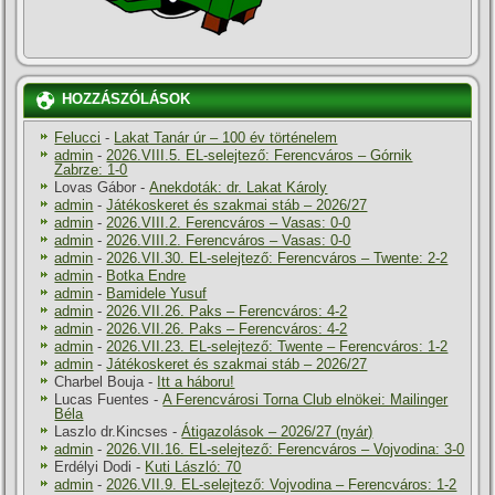
HOZZÁSZÓLÁSOK
Felucci
-
Lakat Tanár úr – 100 év történelem
admin
-
2026.VIII.5. EL-selejtező: Ferencváros – Górnik
Zabrze: 1-0
Lovas Gábor
-
Anekdoták: dr. Lakat Károly
admin
-
Játékoskeret és szakmai stáb – 2026/27
admin
-
2026.VIII.2. Ferencváros – Vasas: 0-0
admin
-
2026.VIII.2. Ferencváros – Vasas: 0-0
admin
-
2026.VII.30. EL-selejtező: Ferencváros – Twente: 2-2
admin
-
Botka Endre
admin
-
Bamidele Yusuf
admin
-
2026.VII.26. Paks – Ferencváros: 4-2
admin
-
2026.VII.26. Paks – Ferencváros: 4-2
admin
-
2026.VII.23. EL-selejtező: Twente – Ferencváros: 1-2
admin
-
Játékoskeret és szakmai stáb – 2026/27
Charbel Bouja
-
Itt a háboru!
Lucas Fuentes
-
A Ferencvárosi Torna Club elnökei: Mailinger
Béla
Laszlo dr.Kincses
-
Átigazolások – 2026/27 (nyár)
admin
-
2026.VII.16. EL-selejtező: Ferencváros – Vojvodina: 3-0
Erdélyi Dodi
-
Kuti László: 70
admin
-
2026.VII.9. EL-selejtező: Vojvodina – Ferencváros: 1-2