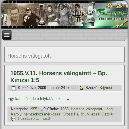
Horsens válogatott
1955.V.11. Horsens válogatott – Bp.
Kinizsi 1:5
Közzétéve:
2009. február 24. kedd
|
Szerző:
K@rcsi
Egy kattintás ide a folytatáshoz....
→
Kategória:
1955
|
Címke:
1955
,
Horsens válogatott
,
Láng
Károly
,
nemzetközi mérkőzés
,
Orosz Pál dr.
,
Vilezsál Oszkár
|
Hozzászólás most!