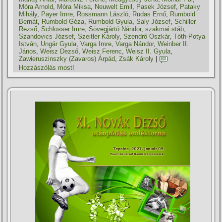
Móra Arnold
,
Móra Miksa
,
Neuwelt Emil
,
Pasek József
,
Pataky
Mihály
,
Payer Imre
,
Rossmann László
,
Rudas Ernő
,
Rumbold
Bernát
,
Rumbold Géza
,
Rumbold Gyula
,
Saly József
,
Schiller
Rezső
,
Schlosser Imre
,
Sövegjártó Nándor
,
szakmai stáb
,
Szandovics József
,
Szeitler Károly
,
Szendrő Oszkár
,
Tóth-Potya
István
,
Ungár Gyula
,
Varga Imre
,
Varga Nándor
,
Weinber II.
János
,
Weisz Dezső
,
Weisz Ferenc
,
Weisz II. Gyula
,
Zawieruszinszky (Zavaros) Árpád
,
Zsák Károly
|
Hozzászólás most!