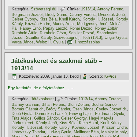
Kategória:
Szövetségi dí­j
|
Címke:
1913/14
,
Antony Ferenc
,
Bergmann József
,
Bródy Samu
,
Cserny Ferenc
,
Dvorzsák Jenő
,
Geiser György
,
Kiss Béla
,
Knoll Károly
,
Koródy II. József
,
Koródy
Károly
,
Krizsán Endre
,
Mándy Antal
,
Medgyessy Jenő
,
Molnár
Pál
,
Pápay Ernő
,
Pápay László
,
Rónai Dezső
,
Rónay Zoltán
,
Rumbold Attila
,
Rumbold Géza
,
Schiller Rezső
,
Szandovics
József
,
Szeitler Károly
,
Szövetségi dí­j
,
Tóth (1913)
,
Ungár Gyula
,
Varga János
,
Weisz II. Gyula
|
1 hozzászólás
Játékoskeret és szakmai stáb –
1913/14
Közzétéve:
2009. január 13. kedd
|
Szerző:
K@rcsi
Egy kattintás ide a folytatáshoz....
→
Kategória:
Játékoskeret
|
Címke:
1913/14
,
Antony Ferenc
,
Barney Gannon
,
Bihari Ferenc
,
Blum Zoltán
,
Bodnár Sándor
,
Borbás Gáspár dr.
,
Bródy Sándor
,
Cseh János
,
Cseley József dr.
,
Dobó Gyula
,
Domonkos László
,
Einwag Lajos
,
Feldmann Gyula
,
Fritz Alajos
,
Gállos Sándor
,
Geiser György
,
Hegyi Mátyás
,
játékoskeret
,
Károly Jenő
,
Kiss Béla
,
Klein Antal
,
Knoll Károly
,
Koródy II. József
,
Koródy Károly
,
Kövesdi József
,
Krizsán Endre
,
Liptovszky Tivadar
,
Ludwig Gyula
,
Mailinger Béla
,
Malaky Mihály
,
Mándy Antal
,
Marositz Ferenc
,
Medgyessy Jenő
,
Molnár Pál
,