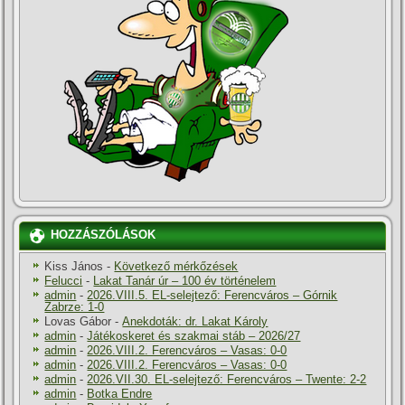
HOZZÁSZÓLÁSOK
Kiss János
-
Következő mérkőzések
Felucci
-
Lakat Tanár úr – 100 év történelem
admin
-
2026.VIII.5. EL-selejtező: Ferencváros – Górnik
Zabrze: 1-0
Lovas Gábor
-
Anekdoták: dr. Lakat Károly
admin
-
Játékoskeret és szakmai stáb – 2026/27
admin
-
2026.VIII.2. Ferencváros – Vasas: 0-0
admin
-
2026.VIII.2. Ferencváros – Vasas: 0-0
admin
-
2026.VII.30. EL-selejtező: Ferencváros – Twente: 2-2
admin
-
Botka Endre