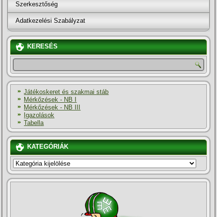
Szerkesztőség
Adatkezelési Szabályzat
KERESÉS
Játékoskeret és szakmai stáb
Mérkőzések - NB I
Mérkőzések - NB III
Igazolások
Tabella
KATEGÓRIÁK
KATEGÓRIÁK