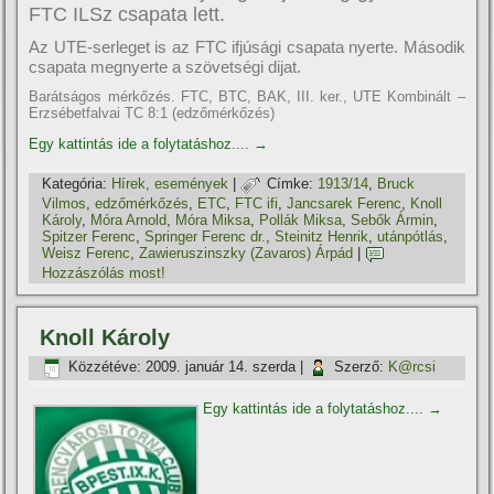
FTC ILSz csapata lett.
Az UTE-serleget is az FTC ifjúsági csapata nyerte. Második
csapata megnyerte a szövetségi dijat.
Barátságos mérkőzés. FTC, BTC, BAK, III. ker., UTE Kombinált –
Erzsébetfalvai TC 8:1 (edzőmérkőzés)
Egy kattintás ide a folytatáshoz....
→
Kategória:
Hí­rek, események
|
Címke:
1913/14
,
Bruck
Vilmos
,
edzőmérkőzés
,
ETC
,
FTC ifi
,
Jancsarek Ferenc
,
Knoll
Károly
,
Móra Arnold
,
Móra Miksa
,
Pollák Miksa
,
Sebők Ármin
,
Spitzer Ferenc
,
Springer Ferenc dr.
,
Steinitz Henrik
,
utánpótlás
,
Weisz Ferenc
,
Zawieruszinszky (Zavaros) Árpád
|
Hozzászólás most!
Knoll Károly
Közzétéve:
2009. január 14. szerda
|
Szerző:
K@rcsi
Egy kattintás ide a folytatáshoz....
→