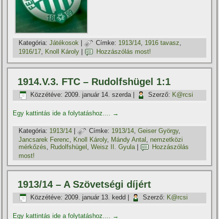
Kategória:
Játékosok
|
Címke:
1913/14
,
1916 tavasz
,
1916/17
,
Knoll Károly
|
Hozzászólás most!
1914.V.3. FTC – Rudolfshügel 1:1
Közzétéve:
2009. január 14. szerda
|
Szerző:
K@rcsi
Egy kattintás ide a folytatáshoz....
→
Kategória:
1913/14
|
Címke:
1913/14
,
Geiser György
,
Jancsarek Ferenc
,
Knoll Károly
,
Mándy Antal
,
nemzetközi
mérkőzés
,
Rudolfshügel
,
Weisz II. Gyula
|
Hozzászólás
most!
1913/14 – A Szövetségi dí­jért
Közzétéve:
2009. január 13. kedd
|
Szerző:
K@rcsi
Egy kattintás ide a folytatáshoz....
→