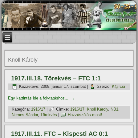
Knoll Károly
1917.III.18. Törekvés – FTC 1:1
Közzétéve:
2009. január 17. szombat
|
Szerző:
K@rcsi
Egy kattintás ide a folytatáshoz....
→
Kategória:
1916/17
|
Címke:
1916/17
,
Knoll Károly
,
NB1
,
Nemes Sándor
,
Törekvés
|
Hozzászólás most!
1917.III.11. FTC – Kispesti AC 0:1