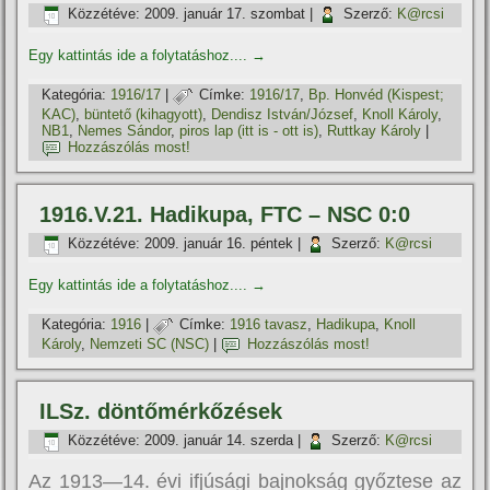
Közzétéve:
2009. január 17. szombat
|
Szerző:
K@rcsi
Egy kattintás ide a folytatáshoz....
→
Kategória:
1916/17
|
Címke:
1916/17
,
Bp. Honvéd (Kispest;
KAC)
,
büntető (kihagyott)
,
Dendisz István/József
,
Knoll Károly
,
NB1
,
Nemes Sándor
,
piros lap (itt is - ott is)
,
Ruttkay Károly
|
Hozzászólás most!
1916.V.21. Hadikupa, FTC – NSC 0:0
Közzétéve:
2009. január 16. péntek
|
Szerző:
K@rcsi
Egy kattintás ide a folytatáshoz....
→
Kategória:
1916
|
Címke:
1916 tavasz
,
Hadikupa
,
Knoll
Károly
,
Nemzeti SC (NSC)
|
Hozzászólás most!
ILSz. döntőmérkőzések
Közzétéve:
2009. január 14. szerda
|
Szerző:
K@rcsi
Az 1913—14. évi ifjúsági bajnokság győztese az