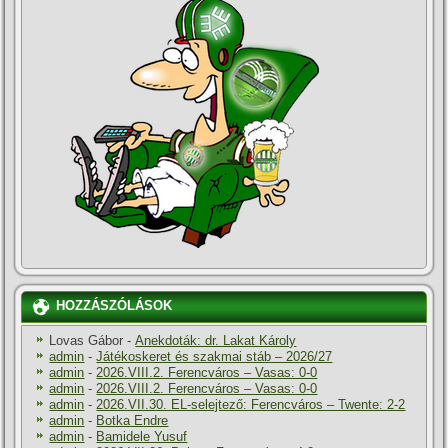
HOZZÁSZÓLÁSOK
Lovas Gábor
-
Anekdoták: dr. Lakat Károly
admin
-
Játékoskeret és szakmai stáb – 2026/27
admin
-
2026.VIII.2. Ferencváros – Vasas: 0-0
admin
-
2026.VIII.2. Ferencváros – Vasas: 0-0
admin
-
2026.VII.30. EL-selejtező: Ferencváros – Twente: 2-2
admin
-
Botka Endre
admin
-
Bamidele Yusuf