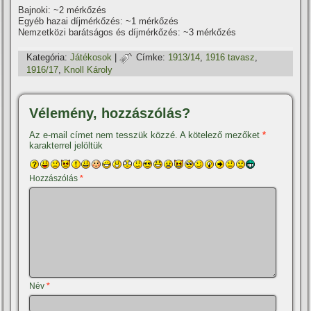
Bajnoki: ~2 mérkőzés
Egyéb hazai dí­jmérkőzés: ~1 mérkőzés
Nemzetközi barátságos és dí­jmérkőzés: ~3 mérkőzés
Kategória:
Játékosok
|
Címke:
1913/14
,
1916 tavasz
,
1916/17
,
Knoll Károly
Vélemény, hozzászólás?
Az e-mail címet nem tesszük közzé.
A kötelező mezőket
*
karakterrel jelöltük
Hozzászólás
*
Név
*