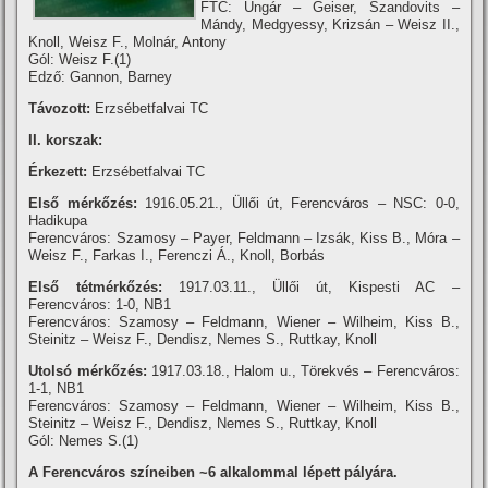
FTC: Ungár – Geiser, Szandovits –
Mándy, Medgyessy, Krizsán – Weisz II.,
Knoll, Weisz F., Molnár, Antony
Gól: Weisz F.(1)
Edző: Gannon, Barney
Távozott:
Erzsébetfalvai TC
II. korszak:
Érkezett:
Erzsébetfalvai TC
Első mérkőzés:
1916.05.21., Üllői út, Ferencváros – NSC: 0-0,
Hadikupa
Ferencváros: Szamosy – Payer, Feldmann – Izsák, Kiss B., Móra –
Weisz F., Farkas I., Ferenczi Á., Knoll, Borbás
Első tétmérkőzés:
1917.03.11., Üllői út, Kispesti AC –
Ferencváros: 1-0, NB1
Ferencváros: Szamosy – Feldmann, Wiener – Wilheim, Kiss B.,
Steinitz – Weisz F., Dendisz, Nemes S., Ruttkay, Knoll
Utolsó mérkőzés:
1917.03.18., Halom u., Törekvés – Ferencváros:
1-1, NB1
Ferencváros: Szamosy – Feldmann, Wiener – Wilheim, Kiss B.,
Steinitz – Weisz F., Dendisz, Nemes S., Ruttkay, Knoll
Gól: Nemes S.(1)
A Ferencváros szí­neiben ~6 alkalommal lépett pályára.