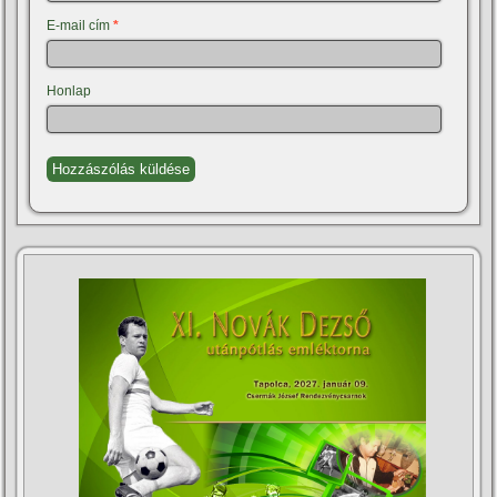
E-mail cím
*
Honlap