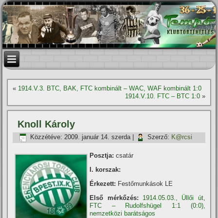
«
1914.V.3. BTC, BAK, FTC kombinált – WAC, WAF kombinált 1:0
1914.V.10. FTC – BTC 1:0
»
Knoll Károly
Közzétéve:
2009. január 14. szerda
|
Szerző:
K@rcsi
Posztja:
csatár
I. korszak:
Érkezett:
Festőmunkások LE
Első mérkőzés:
1914.05.03., Üllői út,
FTC – Rudolfshügel 1:1 (0:0),
nemzetközi barátságos