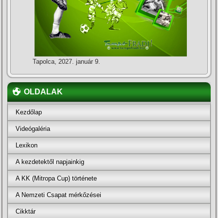
Tapolca, 2027. január 9.
OLDALAK
Kezdőlap
Videógaléria
Lexikon
A kezdetektől napjainkig
A KK (Mitropa Cup) története
A Nemzeti Csapat mérkőzései
Cikktár