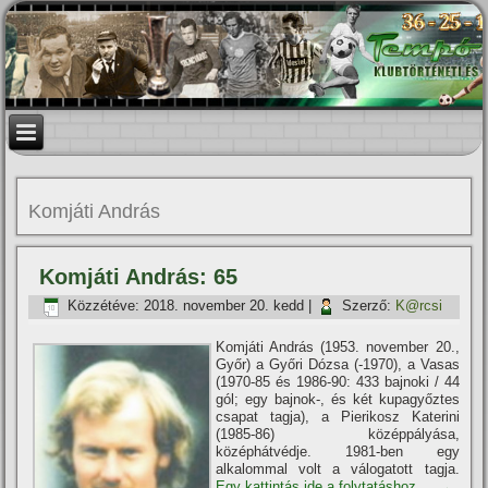
Komjáti András
Komjáti András: 65
Közzétéve:
2018. november 20. kedd
|
Szerző:
K@rcsi
Komjáti András (1953. november 20.,
Győr) a Győri Dózsa (-1970), a Vasas
(1970-85 és 1986-90: 433 bajnoki / 44
gól; egy bajnok-, és két kupagyőztes
csapat tagja), a Pierikosz Katerini
(1985-86) középpályása,
középhátvédje. 1981-ben egy
alkalommal volt a válogatott tagja.
Egy kattintás ide a folytatáshoz....
→