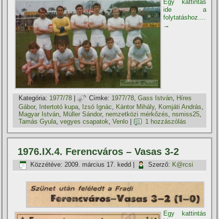
Egy kattintás
ide a
folytatáshoz....
→
Kategória:
1977/78
|
Címke:
1977/78
,
Gass István
,
Hí­res
Gábor
,
Intertotó kupa
,
Izsó Ignác
,
Kántor Mihály
,
Komjáti András
,
Magyar István
,
Müller Sándor
,
nemzetközi mérkőzés
,
nsmiss25
,
Tamás Gyula
,
vegyes csapatok
,
Venlo
|
1 hozzászólás
1976.IX.4. Ferencváros – Vasas 3-2
Közzétéve:
2009. március 17. kedd
|
Szerző:
K@rcsi
Egy kattintás