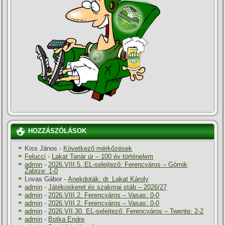
HOZZÁSZÓLÁSOK
Kiss János
-
Következő mérkőzések
Felucci
-
Lakat Tanár úr – 100 év történelem
admin
-
2026.VIII.5. EL-selejtező: Ferencváros – Górnik
Zabrze: 1-0
Lovas Gábor
-
Anekdoták: dr. Lakat Károly
admin
-
Játékoskeret és szakmai stáb – 2026/27
admin
-
2026.VIII.2. Ferencváros – Vasas: 0-0
admin
-
2026.VIII.2. Ferencváros – Vasas: 0-0
admin
-
2026.VII.30. EL-selejtező: Ferencváros – Twente: 2-2
admin
-
Botka Endre