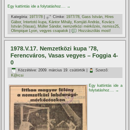
Egy kattintás ide a folytatáshoz....
→
Kategória:
1977/78
|
Címke:
1977/78
,
Gass István
,
Hí­res
Gábor
,
Intertotó kupa
,
Kántor Mihály
,
Komjáti András
,
Kovács
István (Vasas)
,
Müller Sándor
,
nemzetközi mérkőzés
,
nsmiss25
,
Olimpique Lyon
,
vegyes csapatok
|
Hozzászólás most!
1978.V.17. Nemzetközi kupa ’78,
Ferencváros, Vasas vegyes – Foggia 4-
0
Közzétéve:
2009. március 19. csütörtök
|
Szerző:
K@rcsi
Egy kattintás ide a
folytatáshoz....
→