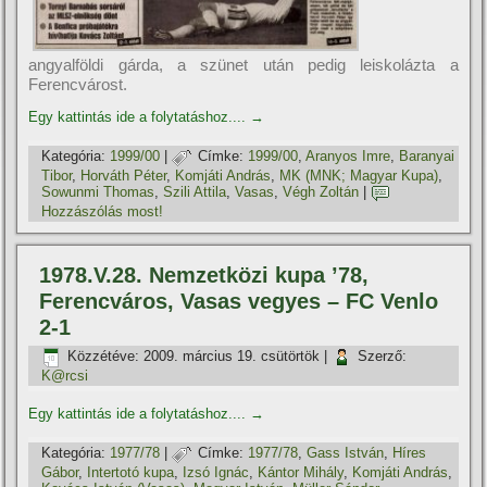
angyalföldi gárda, a szünet után pedig leiskolázta a
Ferencvárost.
Egy kattintás ide a folytatáshoz....
→
Kategória:
1999/00
|
Címke:
1999/00
,
Aranyos Imre
,
Baranyai
Tibor
,
Horváth Péter
,
Komjáti András
,
MK (MNK; Magyar Kupa)
,
Sowunmi Thomas
,
Szili Attila
,
Vasas
,
Végh Zoltán
|
Hozzászólás most!
1978.V.28. Nemzetközi kupa ’78,
Ferencváros, Vasas vegyes – FC Venlo
2-1
Közzétéve:
2009. március 19. csütörtök
|
Szerző:
K@rcsi
Egy kattintás ide a folytatáshoz....
→
Kategória:
1977/78
|
Címke:
1977/78
,
Gass István
,
Hí­res
Gábor
,
Intertotó kupa
,
Izsó Ignác
,
Kántor Mihály
,
Komjáti András
,