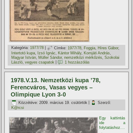
Kategória:
1977/78
|
Címke:
1977/78
,
Foggia
,
Hí­res Gábor
,
Intertotó kupa
,
Izsó Ignác
,
Kántor Mihály
,
Komjáti András
,
Magyar István
,
Müller Sándor
,
nemzetközi mérkőzés
,
Szokolai
László
,
vegyes csapatok
|
1 hozzászólás
1978.V.13. Nemzetközi kupa ’78,
Ferencváros, Vasas vegyes –
Olimpique Lyon 3-0
Közzétéve:
2009. március 19. csütörtök
|
Szerző:
K@rcsi
Egy kattintás
ide a
folytatáshoz....
→