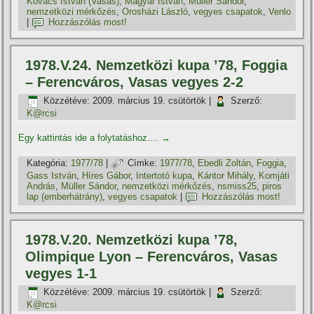
Kovács István (Vasas)
,
Magyar István
,
Müller Sándor
,
nemzetközi mérkőzés
,
Orosházi László
,
vegyes csapatok
,
Venlo
|
Hozzászólás most!
1978.V.24. Nemzetközi kupa ’78, Foggia
– Ferencváros, Vasas vegyes 2-2
Közzétéve:
2009. március 19. csütörtök
|
Szerző:
K@rcsi
Egy kattintás ide a folytatáshoz....
→
Kategória:
1977/78
|
Címke:
1977/78
,
Ebedli Zoltán
,
Foggia
,
Gass István
,
Hí­res Gábor
,
Intertotó kupa
,
Kántor Mihály
,
Komjáti
András
,
Müller Sándor
,
nemzetközi mérkőzés
,
nsmiss25
,
piros
lap (emberhátrány)
,
vegyes csapatok
|
Hozzászólás most!
1978.V.20. Nemzetközi kupa ’78,
Olimpique Lyon – Ferencváros, Vasas
vegyes 1-1
Közzétéve:
2009. március 19. csütörtök
|
Szerző:
K@rcsi