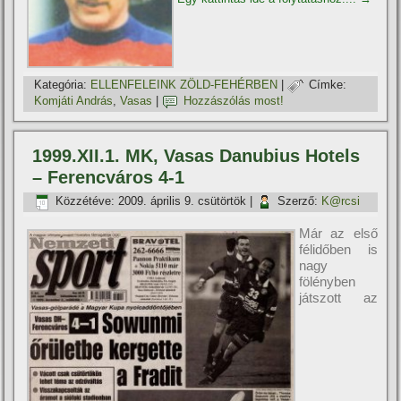
Kategória:
ELLENFELEINK ZÖLD-FEHÉRBEN
|
Címke:
Komjáti András
,
Vasas
|
Hozzászólás most!
1999.XII.1. MK, Vasas Danubius Hotels
– Ferencváros 4-1
Közzétéve:
2009. április 9. csütörtök
|
Szerző:
K@rcsi
Már az első
félidőben is
nagy
fölényben
játszott az