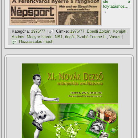
ide a
folytatáshoz....
→
Kategória:
1976/77
|
Címke:
1976/77
,
Ebedli Zoltán
,
Komjáti
András
,
Magyar István
,
NB1
,
öngól
,
Szabó Ferenc II.
,
Vasas
|
Hozzászólás most!