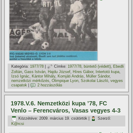
Kategória:
1977/78
|
Címke:
1977/78
,
büntető (védett)
,
Ebedli
Zoltán
,
Gass István
,
Hajdu József
,
Hí­res Gábor
,
Intertotó kupa
,
Izsó Ignác
,
Kántor Mihály
,
Komjáti András
,
Müller Sándor
,
nemzetközi mérkőzés
,
Olimpique Lyon
,
Szokolai László
,
vegyes
csapatok
|
2 hozzászólás
1978.V.6. Nemzetközi kupa ’78, FC
Venlo – Ferencváros, Vasas vegyes 4-3
Közzétéve:
2009. március 19. csütörtök
|
Szerző:
K@rcsi