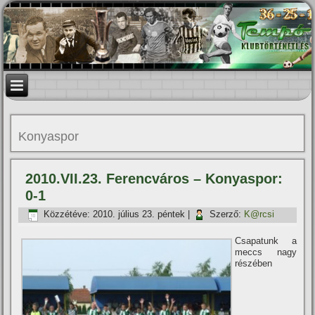
Konyaspor
2010.VII.23. Ferencváros – Konyaspor:
0-1
Közzétéve:
2010. július 23. péntek
|
Szerző:
K@rcsi
Csapatunk a
meccs nagy
részében