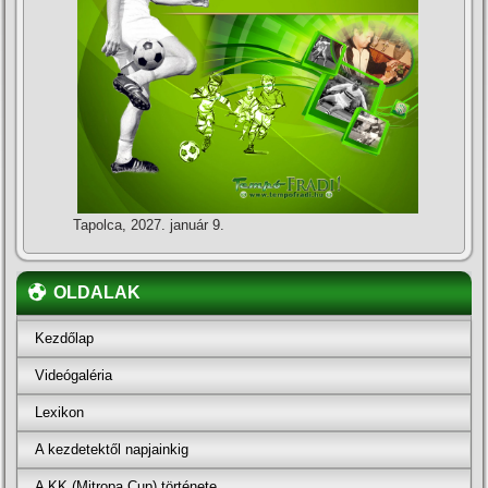
Tapolca, 2027. január 9.
OLDALAK
Kezdőlap
Videógaléria
Lexikon
A kezdetektől napjainkig
A KK (Mitropa Cup) története