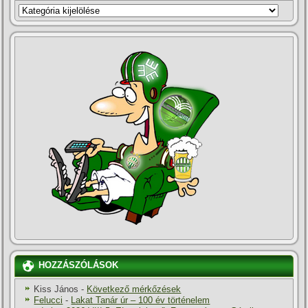
KATEGÓRIÁK
HOZZÁSZÓLÁSOK
Kiss János
-
Következő mérkőzések
Felucci
-
Lakat Tanár úr – 100 év történelem