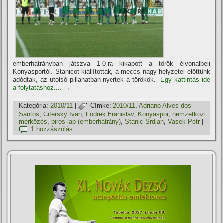
emberhátrányban játszva 1-0-ra kikapott a török élvonalbeli
Konyasportól. Stanicot kiállí­tották, a meccs nagy helyzetei előttünk
adódtak, az utolsó pillanatban nyertek a törökök.
Egy kattintás ide
a folytatáshoz....
→
Kategória:
2010/11
|
Címke:
2010/11
,
Adriano Alves dos
Santos
,
Cifersky Ivan
,
Fodrek Branislav
,
Konyaspor
,
nemzetközi
mérkőzés
,
piros lap (emberhátrány)
,
Stanic Srdjan
,
Vasek Petr
|
1 hozzászólás