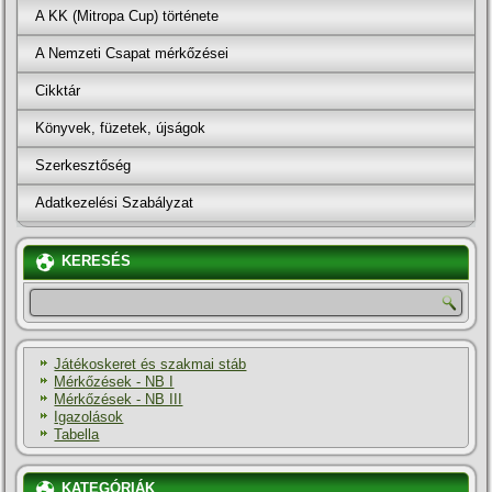
A KK (Mitropa Cup) története
A Nemzeti Csapat mérkőzései
Cikktár
Könyvek, füzetek, újságok
Szerkesztőség
Adatkezelési Szabályzat
KERESÉS
Játékoskeret és szakmai stáb
Mérkőzések - NB I
Mérkőzések - NB III
Igazolások
Tabella
KATEGÓRIÁK