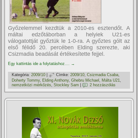
Győzelemmel kezdtük a 2010-es esztendőt. A
máltai edzőtáborban a helyiek U21-es
válogatottját győztük le 1-0-ra. A győztes gólt az
első félidő 20. percében Elding szerezte, aki
Csizmadia beadását értékesí­tette fejjel.
Egy kattintás ide a folytatáshoz....
→
Kategória:
2009/10
|
Címke:
2009/10
,
Csizmadia Csaba
,
Doherty Tommy
,
Elding Anthony
,
Ghebru Michael
,
Málta U21
,
nemzetközi mérkőzés
,
Stockley Sam
|
2 hozzászólás