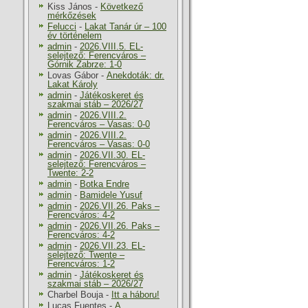
Kiss János
-
Következő
mérkőzések
Felucci
-
Lakat Tanár úr – 100
év történelem
admin
-
2026.VIII.5. EL-
selejtező: Ferencváros –
Górnik Zabrze: 1-0
Lovas Gábor
-
Anekdoták: dr.
Lakat Károly
admin
-
Játékoskeret és
szakmai stáb – 2026/27
admin
-
2026.VIII.2.
Ferencváros – Vasas: 0-0
admin
-
2026.VIII.2.
Ferencváros – Vasas: 0-0
admin
-
2026.VII.30. EL-
selejtező: Ferencváros –
Twente: 2-2
admin
-
Botka Endre
admin
-
Bamidele Yusuf
admin
-
2026.VII.26. Paks –
Ferencváros: 4-2
admin
-
2026.VII.26. Paks –
Ferencváros: 4-2
admin
-
2026.VII.23. EL-
selejtező: Twente –
Ferencváros: 1-2
admin
-
Játékoskeret és
szakmai stáb – 2026/27
Charbel Bouja
-
Itt a háboru!
Lucas Fuentes
-
A