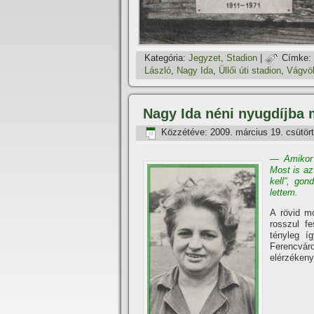
Kategória:
Jegyzet
,
Stadion
|
Címke:
László
,
Nagy Ida
,
Üllői úti stadion
,
Vágvöl
Nagy Ida néni nyugdí­jba
Közzétéve:
2009. március 19. csütör
— Amikor 
Most is az
kell”, go
lettem.
A rövid mo
rosszul fe
tényleg í­
Ferencvá
elérzékeny