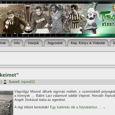
í­rek
Info
Interjúk
Jegyzetek
Kép, Könyv & Videotár
ékeimet”
|
Szerző:
mjozef22
Vágvölgyi Misivel álltunk egymás mellett, s szemünkből potyogta
a könnyek … Bálint Laci valamivel odébb Vépivel, Horváth Árpival
Angeli Jóskával itatta az egereket.
A régi tribünt bontották!
Egy kattintás ide a folytatáshoz....
→