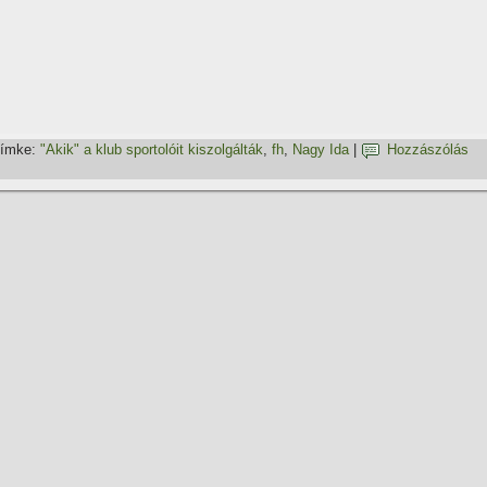
ímke:
"Akik" a klub sportolóit kiszolgálták
,
fh
,
Nagy Ida
|
Hozzászólás