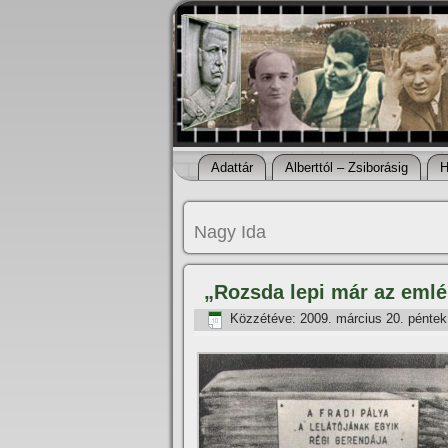
Adattár
Alberttól – Zsiborásig
H
Nagy Ida
„Rozsda lepi már az eml
Közzétéve:
2009. március 20. péntek