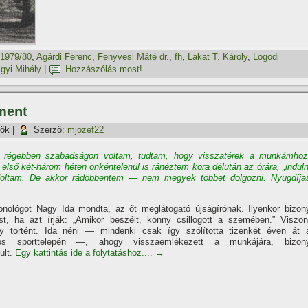
1979/80
,
Agárdi Ferenc
,
Fenyvesi Máté dr.
,
fh
,
Lakat T. Károly
,
Logodi
gyi Mihály
|
Hozzászólás most!
 ment
tök
|
Szerző:
mjozef22
régebben szabadságon voltam, tudtam, hogy visszatérek a munkámhoz
 első két-három héten önkéntelenül is ránéztem kora délután az órára, „induln
ndoltam. De akkor rádöbbentem — nem megyek többet dolgozni. Nyugdí­ja
nológot Nagy Ida mondta, az őt meglátogató újságí­rónak. Ilyenkor bizon
st, ha azt í­rják: „Amikor beszélt, könny csillogott a szemében.” Viszon
gy történt. Ida néni — mindenki csak í­gy szólí­totta tizenkét éven át 
ros sporttelepén —, ahogy visszaemlékezett a munkájára, bizon
ült.
Egy kattintás ide a folytatáshoz....
→