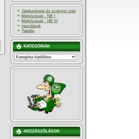
Játékoskeret és szakmai stáb
Mérkőzések - NB I
Mérkőzések - NB III
Igazolások
Tabella
KATEGÓRIÁK
KATEGÓRIÁK
HOZZÁSZÓLÁSOK