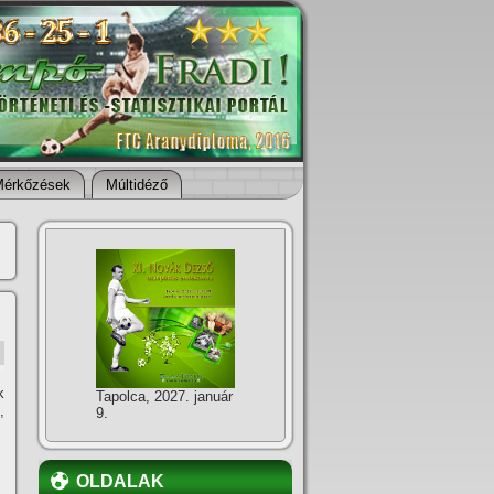
Mérkőzések
Múltidéző
k
Tapolca, 2027. január
,
9.
OLDALAK