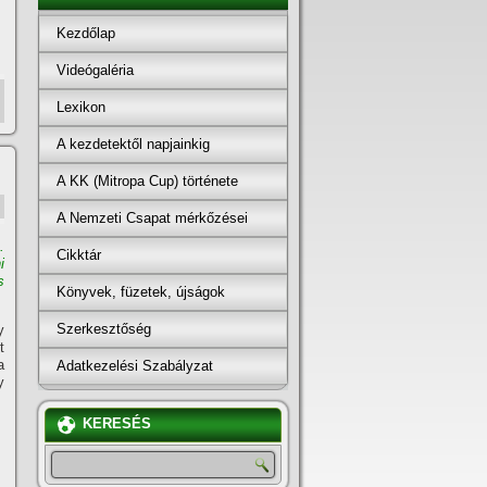
Kezdőlap
Videógaléria
Lexikon
A kezdetektől napjainkig
A KK (Mitropa Cup) története
A Nemzeti Csapat mérkőzései
.
Cikktár
i
s
Könyvek, füzetek, újságok
Szerkesztőség
y
t
a
Adatkezelési Szabályzat
y
KERESÉS