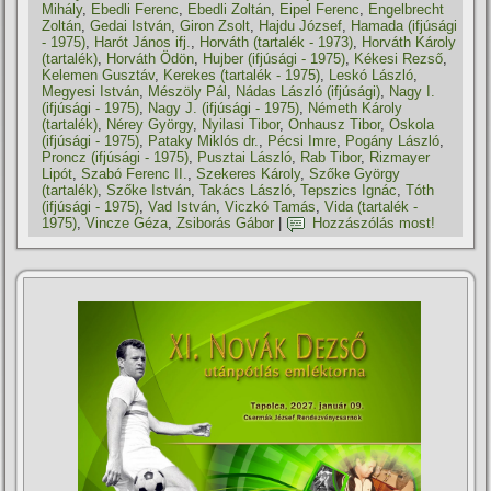
Mihály
,
Ebedli Ferenc
,
Ebedli Zoltán
,
Eipel Ferenc
,
Engelbrecht
Zoltán
,
Gedai István
,
Giron Zsolt
,
Hajdu József
,
Hamada (ifjúsági
- 1975)
,
Harót János ifj.
,
Horváth (tartalék - 1973)
,
Horváth Károly
(tartalék)
,
Horváth Ödön
,
Hujber (ifjúsági - 1975)
,
Kékesi Rezső
,
Kelemen Gusztáv
,
Kerekes (tartalék - 1975)
,
Leskó László
,
Megyesi István
,
Mészöly Pál
,
Nádas László (ifjúsági)
,
Nagy I.
(ifjúsági - 1975)
,
Nagy J. (ifjúsági - 1975)
,
Németh Károly
(tartalék)
,
Nérey György
,
Nyilasi Tibor
,
Onhausz Tibor
,
Oskola
(ifjúsági - 1975)
,
Pataky Miklós dr.
,
Pécsi Imre
,
Pogány László
,
Proncz (ifjúsági - 1975)
,
Pusztai László
,
Rab Tibor
,
Rizmayer
Lipót
,
Szabó Ferenc II.
,
Szekeres Károly
,
Szőke György
(tartalék)
,
Szőke István
,
Takács László
,
Tepszics Ignác
,
Tóth
(ifjúsági - 1975)
,
Vad István
,
Viczkó Tamás
,
Vida (tartalék -
1975)
,
Vincze Géza
,
Zsiborás Gábor
|
Hozzászólás most!