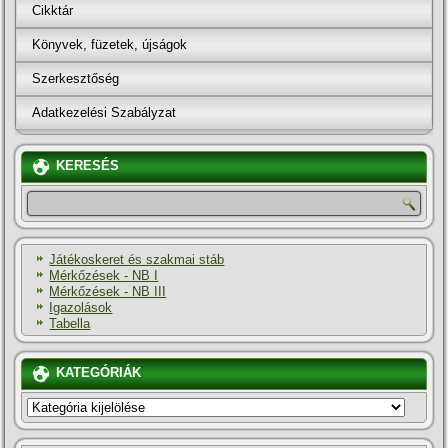
Cikktár
Könyvek, füzetek, újságok
Szerkesztőség
Adatkezelési Szabályzat
KERESÉS
Játékoskeret és szakmai stáb
Mérkőzések - NB I
Mérkőzések - NB III
Igazolások
Tabella
KATEGÓRIÁK
KATEGÓRIÁK