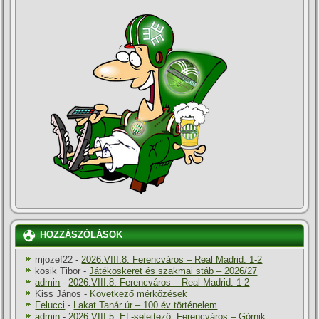
HOZZÁSZÓLÁSOK
mjozef22
-
2026.VIII.8. Ferencváros – Real Madrid: 1-2
kosik Tibor
-
Játékoskeret és szakmai stáb – 2026/27
admin
-
2026.VIII.8. Ferencváros – Real Madrid: 1-2
Kiss János
-
Következő mérkőzések
Felucci
-
Lakat Tanár úr – 100 év történelem
admin
-
2026.VIII.5. EL-selejtező: Ferencváros – Górnik