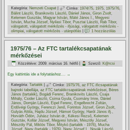
Kategória:
Nemzeti Csapat
|
Címke:
1974/75
,
1975
,
1975/76
,
Bálint László
,
Branikovits László
,
Dániel János
,
Giron Zsolt
,
Kelemen Gusztáv
,
Magyar István
,
Máté János I.
,
Megyesi
István
,
Mucha József
,
Nyilasi Tibor
,
Pusztai László
,
Rab Tibor
,
válogatott
,
válogatott mérkőzés - ifjúsági
,
válogatott mérkőzés -
olimpiai
,
válogatott mérkőzés - utánpótlás
|
1 hozzászólás
1975/76 – Az FTC tartalékcsapatának
mérkőzései
Közzétéve:
2009. március 16. hétfő
|
Szerző:
K@rcsi
Egy kattintás ide a folytatáshoz....
→
Kategória:
Tartalék
|
Címke:
1975/76
,
az FTC ificsapatának
bajnoki tabellája
,
az FTC tartalékcsapatának mérkőzései
,
Béres
János (tartalék)
,
Bogádi Ferenc
,
Branikovits László
,
Csaja
Mihály
,
Csider László
,
Csima Gyula
,
Csomány Imre
,
Dániel
János
,
Domján László
,
Eipel Ferenc
,
Engelbrecht Zoltán
,
Erdővégi György
,
Ferenczi Jenő
,
Forintos József
,
Giron Zsolt
,
Gulyás Attila
,
Hajdu József
,
Hámori György
,
Harót János ifj.
,
Horváth Ödön
,
Juhász István dr.
,
Kékesi Rezső
,
Kelemen
Gusztáv
,
Kollár József
,
Megyesi István
,
Mészöly József
,
Mészöly Pál
,
Miklós Tibor
,
Mitykó (tartalék - 1976)
,
Mucha
József
,
Nagy (tartalék - 1976)
,
Nagy József I.
,
Novák László
,