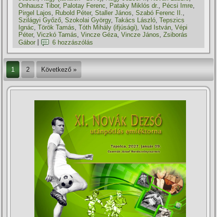
Onhausz Tibor
,
Palotay Ferenc
,
Pataky Miklós dr.
,
Pécsi Imre
,
Pirgel Lajos
,
Rubold Péter
,
Staller János
,
Szabó Ferenc II.
,
Szilágyi Győző
,
Szokolai György
,
Takács László
,
Tepszics
Ignác
,
Török Tamás
,
Tóth Mihály (ifjúsági)
,
Vad István
,
Vépi
Péter
,
Viczkó Tamás
,
Vincze Géza
,
Vincze János
,
Zsiborás
Gábor
|
6 hozzászólás
1
2
Következő »