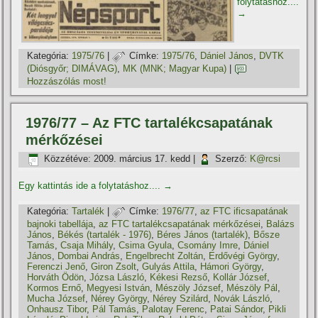
folytatáshoz....
→
Kategória:
1975/76
|
Címke:
1975/76
,
Dániel János
,
DVTK
(Diósgyőr; DIMÁVAG)
,
MK (MNK; Magyar Kupa)
|
Hozzászólás most!
1976/77 – Az FTC tartalékcsapatának
mérkőzései
Közzétéve:
2009. március 17. kedd
|
Szerző:
K@rcsi
Egy kattintás ide a folytatáshoz....
→
Kategória:
Tartalék
|
Címke:
1976/77
,
az FTC ificsapatának
bajnoki tabellája
,
az FTC tartalékcsapatának mérkőzései
,
Balázs
János
,
Békés (tartalék - 1976)
,
Béres János (tartalék)
,
Bősze
Tamás
,
Csaja Mihály
,
Csima Gyula
,
Csomány Imre
,
Dániel
János
,
Dombai András
,
Engelbrecht Zoltán
,
Erdővégi György
,
Ferenczi Jenő
,
Giron Zsolt
,
Gulyás Attila
,
Hámori György
,
Horváth Ödön
,
Józsa László
,
Kékesi Rezső
,
Kollár József
,
Kormos Ernő
,
Megyesi István
,
Mészöly József
,
Mészöly Pál
,
Mucha József
,
Nérey György
,
Nérey Szilárd
,
Novák László
,
Onhausz Tibor
,
Pál Tamás
,
Palotay Ferenc
,
Patai Sándor
,
Pikli