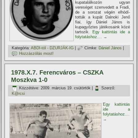
kupatalálkozón ugyan
vereséget szenvedett a Fradi,
de a sorozat végén elhódí­
tották a kupát Dalnoki Jenő
fiai, í­gy Dániel János is
kupagyőztes játékosaink közé
tartozik.
Egy kattintás ide a
folytatáshoz....
→
Kategória:
ABDI-tól - DZURJÁK-IG
|
Címke:
Dániel János
|
Hozzászólás most!
1978.X.7. Ferencváros – CSZKA
Moszkva 1-0
Közzétéve:
2009. március 19. csütörtök
|
Szerző:
K@rcsi
Egy kattintás
ide a
folytatáshoz....
→