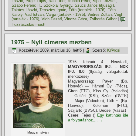
László
,
Pirgel Lajos
,
Rab Tibor
,
Rubold Péter
,
Sipos József
,
Szabó Ferenc II.
,
Szokolai György
,
Szűcs János (ifjúsági)
,
Takács László
,
Tepszics Ignác
,
Tóth (tartalék - 1976)
,
Tóth
Károly
,
Vad István
,
Varga (tartalék - 1976)
,
Vedres Zoltán
,
Végh
(tartalék - 1976)
,
Vigh Dezső
,
Vincze Géza
,
Zsiborás Gábor
|
Hozzászólás most!
1975 – Nyí­l cí­meres mezben
Közzétéve:
2009. március 16. hétfő
|
Szerző:
K@rcsi
1975. február 4., Neustadt,
MAGYARORSZÁG IFJ. – NDK
IFJ. 0:0
(Ifjúsági válogatottak
mérkőzése)
Magyarország: Payer (Bp.
Honvéd) — Hámori Gy. (Pécs),
Giron (FTC), Kiss Gy. (Haladás)
— Gellért (KSI), Szűcs (DVTK)
— Májer (Videoton), Tóth E. (Bp.
Honvéd), Kelemen (FTC),
Szijjártó (BVSC), Becsei (Vasas)
Csere: Fejes ()
Egy kattintás ide
a folytatáshoz....
→
Magyar István