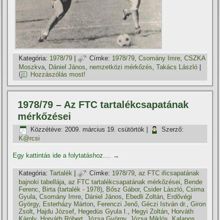
Kategória:
1978/79
|
Címke:
1978/79
,
Csomány Imre
,
CSZKA
Moszkva
,
Dániel János
,
nemzetközi mérkőzés
,
Takács László
|
Hozzászólás most!
1978/79 – Az FTC tartalékcsapatának
mérkőzései
Közzétéve:
2009. március 19. csütörtök
|
Szerző:
K@rcsi
Egy kattintás ide a folytatáshoz....
→
Kategória:
Tartalék
|
Címke:
1978/79
,
az FTC ificsapatának
bajnoki tabellája
,
az FTC tartalékcsapatának mérkőzései
,
Bende
Ferenc
,
Birta (tartalék - 1978)
,
Bősz Gábor
,
Csider László
,
Csima
Gyula
,
Csomány Imre
,
Dániel János
,
Ebedli Zoltán
,
Erdővégi
György
,
Esterházy Márton
,
Ferenczi Jenő
,
Géczi István dr.
,
Giron
Zsolt
,
Hajdu József
,
Hegedüs Gyula I.
,
Hegyi Zoltán
,
Horváth
Károly
,
Horváth Róbert
,
Józsa György
,
Józsa Miklós
,
Kalapos