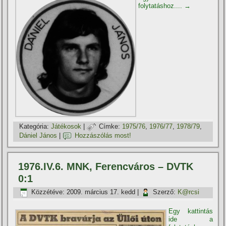
folytatáshoz....
→
Kategória:
Játékosok
|
Címke:
1975/76
,
1976/77
,
1978/79
,
Dániel János
|
Hozzászólás most!
1976.IV.6. MNK, Ferencváros – DVTK
0:1
Közzétéve:
2009. március 17. kedd
|
Szerző:
K@rcsi
Egy kattintás
ide a