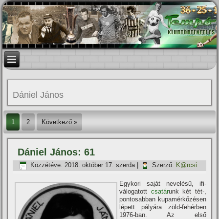
Dániel János
1
2
Következő »
Dániel János: 61
Közzétéve:
2018. október 17. szerda
|
Szerző:
K@rcsi
Egykori saját nevelésű, ifi-
válogatott
csatár
unk két tét-,
pontosabban kupamérkőzésen
lépett pályára zöld-fehérben
1976-ban. Az első