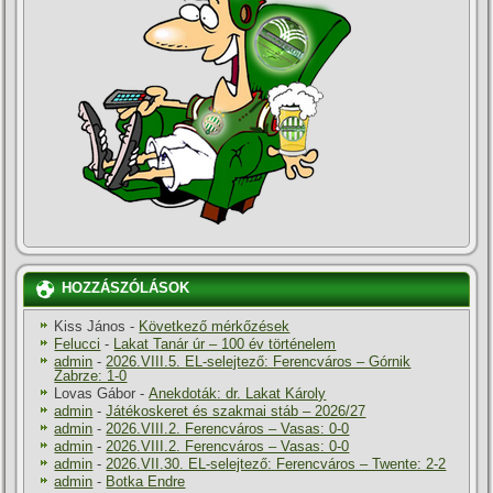
HOZZÁSZÓLÁSOK
Kiss János
-
Következő mérkőzések
Felucci
-
Lakat Tanár úr – 100 év történelem
admin
-
2026.VIII.5. EL-selejtező: Ferencváros – Górnik
Zabrze: 1-0
Lovas Gábor
-
Anekdoták: dr. Lakat Károly
admin
-
Játékoskeret és szakmai stáb – 2026/27
admin
-
2026.VIII.2. Ferencváros – Vasas: 0-0
admin
-
2026.VIII.2. Ferencváros – Vasas: 0-0
admin
-
2026.VII.30. EL-selejtező: Ferencváros – Twente: 2-2
admin
-
Botka Endre