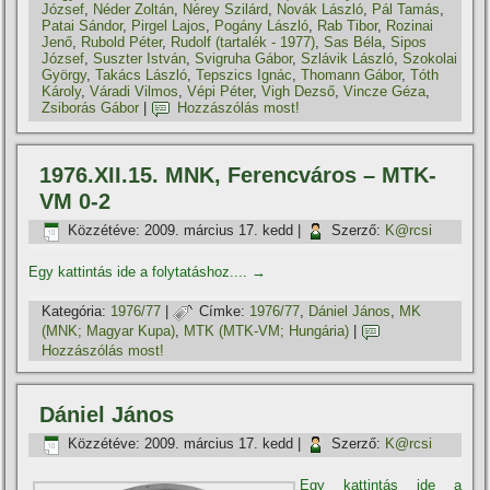
József
,
Néder Zoltán
,
Nérey Szilárd
,
Novák László
,
Pál Tamás
,
Patai Sándor
,
Pirgel Lajos
,
Pogány László
,
Rab Tibor
,
Rozinai
Jenő
,
Rubold Péter
,
Rudolf (tartalék - 1977)
,
Sas Béla
,
Sipos
József
,
Suszter István
,
Svigruha Gábor
,
Szlávik László
,
Szokolai
György
,
Takács László
,
Tepszics Ignác
,
Thomann Gábor
,
Tóth
Károly
,
Váradi Vilmos
,
Vépi Péter
,
Vigh Dezső
,
Vincze Géza
,
Zsiborás Gábor
|
Hozzászólás most!
1976.XII.15. MNK, Ferencváros – MTK-
VM 0-2
Közzétéve:
2009. március 17. kedd
|
Szerző:
K@rcsi
Egy kattintás ide a folytatáshoz....
→
Kategória:
1976/77
|
Címke:
1976/77
,
Dániel János
,
MK
(MNK; Magyar Kupa)
,
MTK (MTK-VM; Hungária)
|
Hozzászólás most!
Dániel János
Közzétéve:
2009. március 17. kedd
|
Szerző:
K@rcsi
Egy kattintás ide a