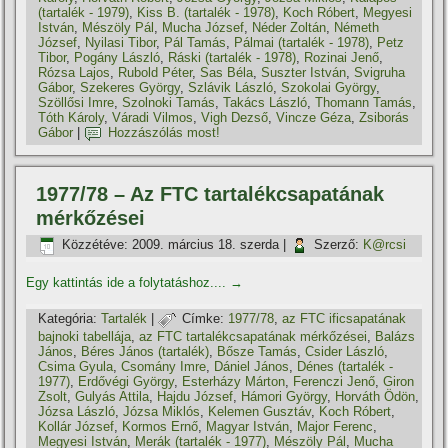
(tartalék - 1979)
,
Kiss B. (tartalék - 1978)
,
Koch Róbert
,
Megyesi
István
,
Mészöly Pál
,
Mucha József
,
Néder Zoltán
,
Németh
József
,
Nyilasi Tibor
,
Pál Tamás
,
Pálmai (tartalék - 1978)
,
Petz
Tibor
,
Pogány László
,
Ráski (tartalék - 1978)
,
Rozinai Jenő
,
Rózsa Lajos
,
Rubold Péter
,
Sas Béla
,
Suszter István
,
Svigruha
Gábor
,
Szekeres György
,
Szlávik László
,
Szokolai György
,
Szöllősi Imre
,
Szolnoki Tamás
,
Takács László
,
Thomann Tamás
,
Tóth Károly
,
Váradi Vilmos
,
Vigh Dezső
,
Vincze Géza
,
Zsiborás
Gábor
|
Hozzászólás most!
1977/78 – Az FTC tartalékcsapatának
mérkőzései
Közzétéve:
2009. március 18. szerda
|
Szerző:
K@rcsi
Egy kattintás ide a folytatáshoz....
→
Kategória:
Tartalék
|
Címke:
1977/78
,
az FTC ificsapatának
bajnoki tabellája
,
az FTC tartalékcsapatának mérkőzései
,
Balázs
János
,
Béres János (tartalék)
,
Bősze Tamás
,
Csider László
,
Csima Gyula
,
Csomány Imre
,
Dániel János
,
Dénes (tartalék -
1977)
,
Erdővégi György
,
Esterházy Márton
,
Ferenczi Jenő
,
Giron
Zsolt
,
Gulyás Attila
,
Hajdu József
,
Hámori György
,
Horváth Ödön
,
Józsa László
,
Józsa Miklós
,
Kelemen Gusztáv
,
Koch Róbert
,
Kollár József
,
Kormos Ernő
,
Magyar István
,
Major Ferenc
,
Megyesi István
,
Merák (tartalék - 1977)
,
Mészöly Pál
,
Mucha