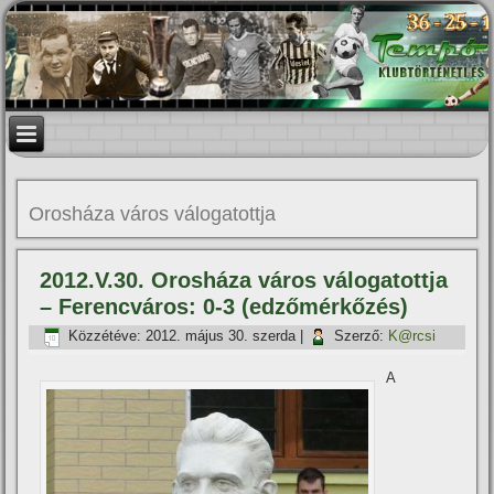
Orosháza város válogatottja
2012.V.30. Orosháza város válogatottja
– Ferencváros: 0-3 (edzőmérkőzés)
Közzétéve:
2012. május 30. szerda
|
Szerző:
K@rcsi
A