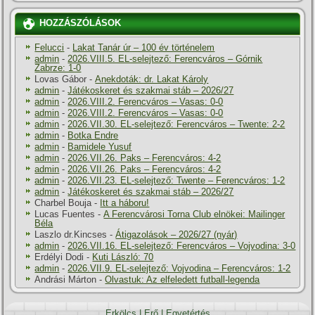
HOZZÁSZÓLÁSOK
Felucci
-
Lakat Tanár úr – 100 év történelem
admin
-
2026.VIII.5. EL-selejtező: Ferencváros – Górnik
Zabrze: 1-0
Lovas Gábor
-
Anekdoták: dr. Lakat Károly
admin
-
Játékoskeret és szakmai stáb – 2026/27
admin
-
2026.VIII.2. Ferencváros – Vasas: 0-0
admin
-
2026.VIII.2. Ferencváros – Vasas: 0-0
admin
-
2026.VII.30. EL-selejtező: Ferencváros – Twente: 2-2
admin
-
Botka Endre
admin
-
Bamidele Yusuf
admin
-
2026.VII.26. Paks – Ferencváros: 4-2
admin
-
2026.VII.26. Paks – Ferencváros: 4-2
admin
-
2026.VII.23. EL-selejtező: Twente – Ferencváros: 1-2
admin
-
Játékoskeret és szakmai stáb – 2026/27
Charbel Bouja
-
Itt a háboru!
Lucas Fuentes
-
A Ferencvárosi Torna Club elnökei: Mailinger
Béla
Laszlo dr.Kincses
-
Átigazolások – 2026/27 (nyár)
admin
-
2026.VII.16. EL-selejtező: Ferencváros – Vojvodina: 3-0
Erdélyi Dodi
-
Kuti László: 70
admin
-
2026.VII.9. EL-selejtező: Vojvodina – Ferencváros: 1-2
Andrási Márton
-
Olvastuk: Az elfeledett futball-legenda
Erkölcs
|
Erő
|
Egyetértés