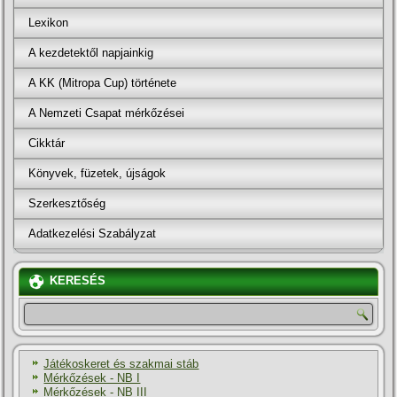
Lexikon
A kezdetektől napjainkig
A KK (Mitropa Cup) története
A Nemzeti Csapat mérkőzései
Cikktár
Könyvek, füzetek, újságok
Szerkesztőség
Adatkezelési Szabályzat
KERESÉS
Játékoskeret és szakmai stáb
Mérkőzések - NB I
Mérkőzések - NB III