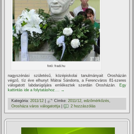
fotó: fradi.hu
nagyszénási születésű, középiskolai tanulmányait Orosházán
végző, tí­z éve elhunyt Mátrai Sándorra, a Ferencváros 81-szeres
válogatott labdarúgójára emlékeztek szerdán Orosházán.
Egy
kattintás ide a folytatáshoz....
→
Kategória:
2011/12
|
Címke:
2011/12
,
edzőmérkőzés
,
Orosháza város válogatottja
|
2 hozzászólás