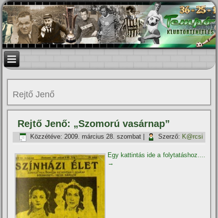
Rejtő Jenő
Rejtő Jenő: „Szomorú vasárnap”
Közzétéve:
2009. március 28. szombat
|
Szerző:
K@rcsi
Egy kattintás ide a folytatáshoz....
→