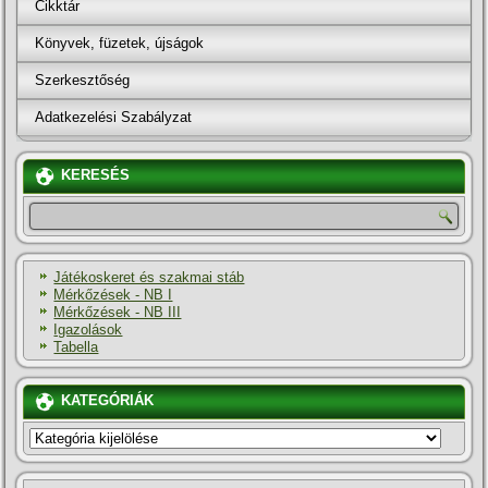
Cikktár
Könyvek, füzetek, újságok
Szerkesztőség
Adatkezelési Szabályzat
KERESÉS
Játékoskeret és szakmai stáb
Mérkőzések - NB I
Mérkőzések - NB III
Igazolások
Tabella
KATEGÓRIÁK
KATEGÓRIÁK