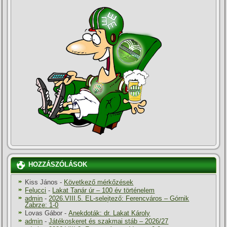
HOZZÁSZÓLÁSOK
Kiss János
-
Következő mérkőzések
Felucci
-
Lakat Tanár úr – 100 év történelem
admin
-
2026.VIII.5. EL-selejtező: Ferencváros – Górnik
Zabrze: 1-0
Lovas Gábor
-
Anekdoták: dr. Lakat Károly
admin
-
Játékoskeret és szakmai stáb – 2026/27