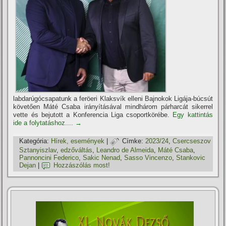
labdarúgócsapatunk a feröeri Klaksvík elleni Bajnokok Ligája-búcsút
követően Máté Csaba irányításával mindhárom párharcát sikerrel
vette és bejutott a Konferencia Liga csoportkörébe.
Egy kattintás
ide a folytatáshoz....
→
Kategória:
Hí­rek, események
|
Címke:
2023/24
,
Csercseszov
Sztanyiszlav
,
edzőváltás
,
Leandro de Almeida
,
Máté Csaba
,
Pannoncini Federico
,
Sakic Nenad
,
Sasso Vincenzo
,
Stankovic
Dejan
|
Hozzászólás most!