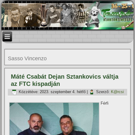
Sasso Vincenzo
Máté Csabát Dejan Sztankovics váltja
az FTC kispadján
Közzétéve:
2023. szeptember 4. hétfő
|
Szerző:
K@rcsi
Férfi