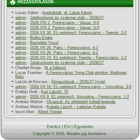
HOZZÁSZÓLÁSOK
Lovas Gábor
-
Anekdoták: dr. Lakat Károly
admin
-
Játékoskeret és szakmai stáb – 2026/27
admin
-
2026.VIII.2. Ferencváros – Vasas: 0-0
admin
-
2026.VIII.2. Ferencváros – Vasas: 0-0
admin
-
2026.VII.30. EL-selejtező: Ferencváros – Twente: 2-2
admin
-
Botka Endre
admin
-
Bamidele Yusuf
admin
-
2026.VII.26. Paks – Ferencváros: 4-2
admin
-
2026.VII.26. Paks – Ferencváros: 4-2
admin
-
2026.VII.23. EL-selejtező: Twente – Ferencváros: 1-2
admin
-
Játékoskeret és szakmai stáb – 2026/27
Charbel Bouja
-
Itt a háboru!
Lucas Fuentes
-
A Ferencvárosi Torna Club elnökei: Mailinger
Béla
Laszlo dr.Kincses
-
Átigazolások – 2026/27 (nyár)
admin
-
2026.VII.16. EL-selejtező: Ferencváros – Vojvodina: 3-0
Erdélyi Dodi
-
Kuti László: 70
admin
-
2026.VII.9. EL-selejtező: Vojvodina – Ferencváros: 1-2
Andrási Márton
-
Olvastuk: Az elfeledett futball-legenda
Andrasi Marton
-
Kubala László – Ladislao Kubala
leczó tibor
-
Albert Flórián
Erkölcs
|
Erő
|
Egyetértés
Copyright © 2026. Minden jog fenntartva.