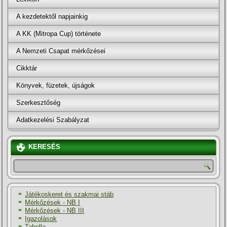
A kezdetektől napjainkig
A KK (Mitropa Cup) története
A Nemzeti Csapat mérkőzései
Cikktár
Könyvek, füzetek, újságok
Szerkesztőség
Adatkezelési Szabályzat
KERESÉS
Játékoskeret és szakmai stáb
Mérkőzések - NB I
Mérkőzések - NB III
Igazolások
Tabella