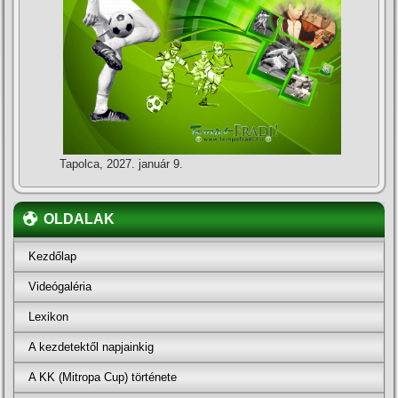
Tapolca, 2027. január 9.
OLDALAK
Kezdőlap
Videógaléria
Lexikon
A kezdetektől napjainkig
A KK (Mitropa Cup) története