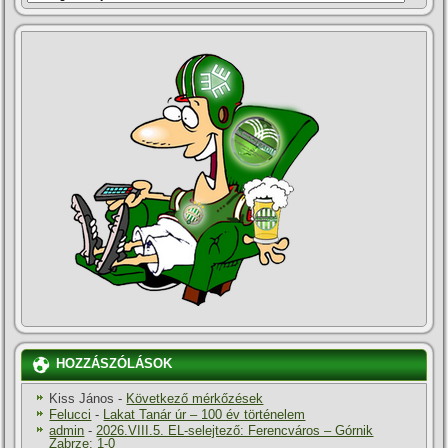
HOZZÁSZÓLÁSOK
Kiss János
-
Következő mérkőzések
Felucci
-
Lakat Tanár úr – 100 év történelem
admin
-
2026.VIII.5. EL-selejtező: Ferencváros – Górnik
Zabrze: 1-0