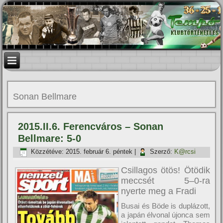
Sonan Bellmare
2015.II.6. Ferencváros – Sonan
Bellmare: 5-0
Közzétéve:
2015. február 6. péntek
|
Szerző:
K@rcsi
Csillagos ötös! Ötödik
meccsét 5–0-ra
nyerte meg a Fradi
Busai és Böde is duplázott,
a japán élvonal újonca sem