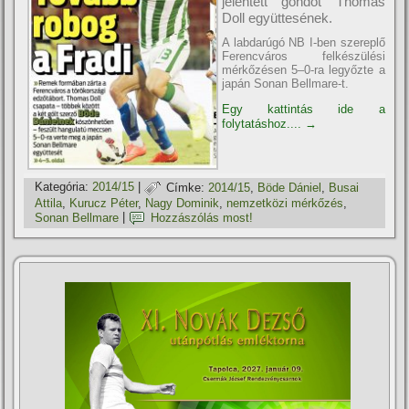
jelentett gondot Thomas
Doll együttesének.
A labdarúgó NB I-ben szereplő
Ferencváros felkészülési
mérkőzésen 5–0-ra legyőzte a
japán Sonan Bellmare-t.
Egy kattintás ide a
folytatáshoz....
→
Kategória:
2014/15
|
Címke:
2014/15
,
Böde Dániel
,
Busai
Attila
,
Kurucz Péter
,
Nagy Dominik
,
nemzetközi mérkőzés
,
Sonan Bellmare
|
Hozzászólás most!