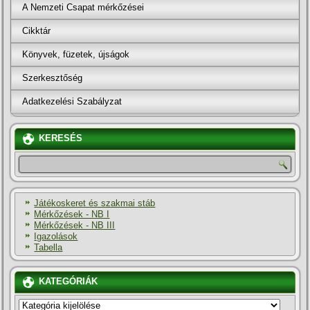
A Nemzeti Csapat mérkőzései
Cikktár
Könyvek, füzetek, újságok
Szerkesztőség
Adatkezelési Szabályzat
KERESÉS
Játékoskeret és szakmai stáb
Mérkőzések - NB I
Mérkőzések - NB III
Igazolások
Tabella
KATEGÓRIÁK
KATEGÓRIÁK