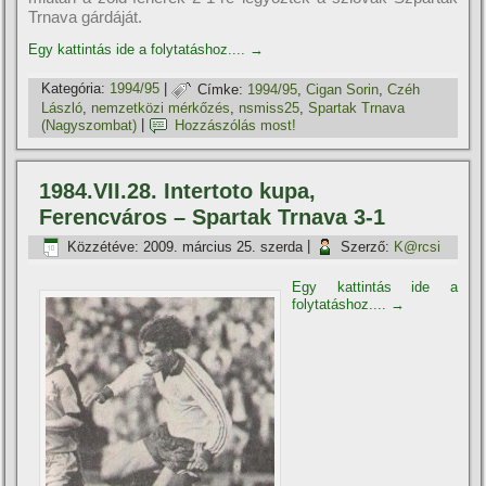
Trnava gárdáját.
Egy kattintás ide a folytatáshoz....
→
Kategória:
1994/95
|
Címke:
1994/95
,
Cigan Sorin
,
Czéh
László
,
nemzetközi mérkőzés
,
nsmiss25
,
Spartak Trnava
(Nagyszombat)
|
Hozzászólás most!
1984.VII.28. Intertoto kupa,
Ferencváros – Spartak Trnava 3-1
Közzétéve:
2009. március 25. szerda
|
Szerző:
K@rcsi
Egy kattintás ide a
folytatáshoz....
→