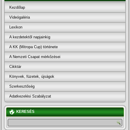
Kezdőlap
Videógaléria
Lexikon
A kezdetektől napjainkig
A KK (Mitropa Cup) története
A Nemzeti Csapat mérkőzései
Cikktár
Könyvek, füzetek, újságok
Szerkesztőség
Adatkezelési Szabályzat
KERESÉS