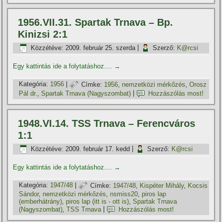
1956.VII.31. Spartak Trnava – Bp.
Kinizsi 2:1
Közzétéve:
2009. február 25. szerda
|
Szerző:
K@rcsi
Egy kattintás ide a folytatáshoz....
→
Kategória:
1956
|
Címke:
1956
,
nemzetközi mérkőzés
,
Orosz
Pál dr.
,
Spartak Trnava (Nagyszombat)
|
Hozzászólás most!
1948.VI.14. TSS Trnava – Ferencváros
1:1
Közzétéve:
2009. február 17. kedd
|
Szerző:
K@rcsi
Egy kattintás ide a folytatáshoz....
→
Kategória:
1947/48
|
Címke:
1947/48
,
Kispéter Mihály
,
Kocsis
Sándor
,
nemzetközi mérkőzés
,
nsmiss20
,
piros lap
(emberhátrány)
,
piros lap (itt is - ott is)
,
Spartak Trnava
(Nagyszombat)
,
TSS Trnava
|
Hozzászólás most!