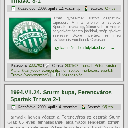
Trnava: 3-1
Közzétéve:
2009. április 12. vasárnap
|
Szerző:
K@rcsi
Ismét győzelmet aratott csapatunk
Cipruson. A mai ellenfél a szlovák
Spartak Trnava együttese volt, a mieink
helyenként ötletes játékkal, szép gólokat
szerezve 3-1-re nyertek, és még
továbbra is veretlenek Cipruson.
Egy kattintás ide a folytatáshoz....
→
Kategória:
2001/02
|
Címke:
2001/02
,
Horváth Péter
,
Kriston
Attila
,
Kuznyecov Szergej ifj.
,
nemzetközi mérkőzés
,
Spartak
Trnava (Nagyszombat)
|
1 hozzászólás
1994.VII.24. Sturm kupa, Ferencváros –
Spartak Trnava 2-1
Közzétéve:
2009. április 4. szombat
|
Szerző:
K@rcsi
Harmadik helyen végzett a Ferencváros az osztrák Sturm
Graz 85 éves fennállásának alkalmából rendezett tornán,
miután a zöld-fehérek 2-1-re legyőzték a szlovák Szpartak