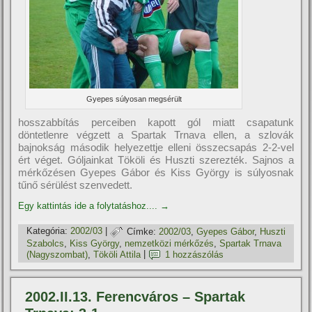
Gyepes súlyosan megsérült
hosszabbí­tás perceiben kapott gól miatt csapatunk
döntetlenre végzett a Spartak Trnava ellen, a szlovák
bajnokság második helyezettje elleni összecsapás 2-2-vel
ért véget. Góljainkat Tököli és Huszti szerezték. Sajnos a
mérkőzésen Gyepes Gábor és Kiss György is súlyosnak
tűnő sérülést szenvedett.
Egy kattintás ide a folytatáshoz....
→
Kategória:
2002/03
|
Címke:
2002/03
,
Gyepes Gábor
,
Huszti
Szabolcs
,
Kiss György
,
nemzetközi mérkőzés
,
Spartak Trnava
(Nagyszombat)
,
Tököli Attila
|
1 hozzászólás
2002.II.13. Ferencváros – Spartak