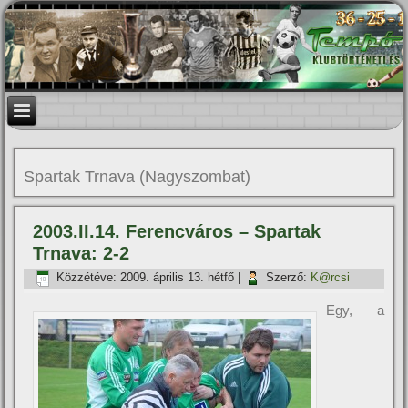
Spartak Trnava (Nagyszombat)
2003.II.14. Ferencváros – Spartak
Trnava: 2-2
Közzétéve:
2009. április 13. hétfő
|
Szerző:
K@rcsi
Egy, a