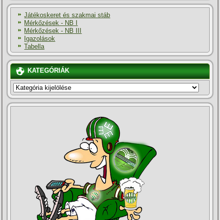
Játékoskeret és szakmai stáb
Mérkőzések - NB I
Mérkőzések - NB III
Igazolások
Tabella
KATEGÓRIÁK
KATEGÓRIÁK