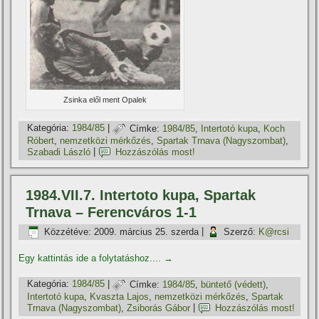
Zsinka elől ment Opalek
Kategória:
1984/85
|
Címke:
1984/85
,
Intertotó kupa
,
Koch
Róbert
,
nemzetközi mérkőzés
,
Spartak Trnava (Nagyszombat)
,
Szabadi László
|
Hozzászólás most!
1984.VII.7. Intertoto kupa, Spartak
Trnava – Ferencváros 1-1
Közzétéve:
2009. március 25. szerda
|
Szerző:
K@rcsi
Egy kattintás ide a folytatáshoz....
→
Kategória:
1984/85
|
Címke:
1984/85
,
büntető (védett)
,
Intertotó kupa
,
Kvaszta Lajos
,
nemzetközi mérkőzés
,
Spartak
Trnava (Nagyszombat)
,
Zsiborás Gábor
|
Hozzászólás most!