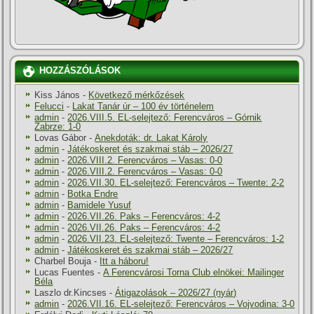
HOZZÁSZÓLÁSOK
Kiss János
-
Következő mérkőzések
Felucci
-
Lakat Tanár úr – 100 év történelem
admin
-
2026.VIII.5. EL-selejtező: Ferencváros – Górnik
Zabrze: 1-0
Lovas Gábor
-
Anekdoták: dr. Lakat Károly
admin
-
Játékoskeret és szakmai stáb – 2026/27
admin
-
2026.VIII.2. Ferencváros – Vasas: 0-0
admin
-
2026.VIII.2. Ferencváros – Vasas: 0-0
admin
-
2026.VII.30. EL-selejtező: Ferencváros – Twente: 2-2
admin
-
Botka Endre
admin
-
Bamidele Yusuf
admin
-
2026.VII.26. Paks – Ferencváros: 4-2
admin
-
2026.VII.26. Paks – Ferencváros: 4-2
admin
-
2026.VII.23. EL-selejtező: Twente – Ferencváros: 1-2
admin
-
Játékoskeret és szakmai stáb – 2026/27
Charbel Bouja
-
Itt a háboru!
Lucas Fuentes
-
A Ferencvárosi Torna Club elnökei: Mailinger
Béla
Laszlo dr.Kincses
-
Átigazolások – 2026/27 (nyár)
admin
-
2026.VII.16. EL-selejtező: Ferencváros – Vojvodina: 3-0