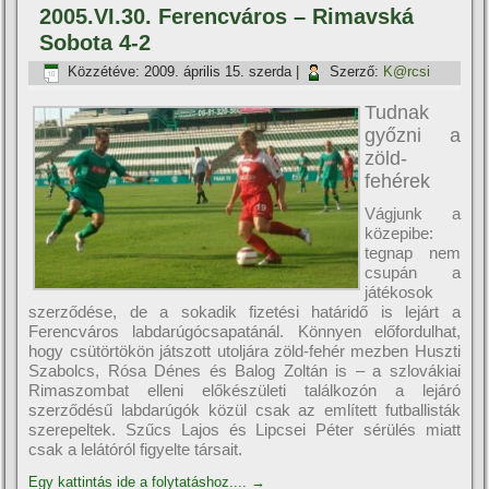
2005.VI.30. Ferencváros – Rimavská
Sobota 4-2
Közzétéve:
2009. április 15. szerda
|
Szerző:
K@rcsi
Tudnak
győzni a
zöld-
fehérek
Vágjunk a
közepibe:
tegnap nem
csupán a
játékosok
szerződése, de a sokadik fizetési határidő is lejárt a
Ferencváros labdarúgócsapatánál. Könnyen előfordulhat,
hogy csütörtökön játszott utoljára zöld-fehér mezben Huszti
Szabolcs, Rósa Dénes és Balog Zoltán is – a szlovákiai
Rimaszombat elleni előkészületi találkozón a lejáró
szerződésű labdarúgók közül csak az emlí­tett futballisták
szerepeltek. Szűcs Lajos és Lipcsei Péter sérülés miatt
csak a lelátóról figyelte társait.
Egy kattintás ide a folytatáshoz....
→