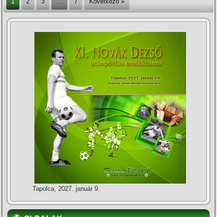
1
2
3
…
7
Következő »
Tapolca, 2027. január 9.