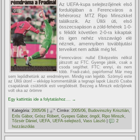
Az UEFA-kupa selejtezőjének első
fordulójában a Ferencváros a
fehérorosz MTZ Ripo Minszkkel
találkozik. Az Üllői úti, első
összecsapáson a zöld-fehérek 1-0-
s félidőt követően 2-0-ra kikaptak
és igen nehéz visszavágó elé
néznek, amennyiben továbbjutási
terveiket nem adták még fel.
Ferencváros: nulla! Elképzelés nélkül
játszott az FTC. Gyenge játék, csak a
csoda segí­thet. FTC: ennyi, és nem
több. Fradi-zakó, papí­rforma! Már meg
sem lepődhetünk az eredményen. Mindig van lejjebb. Szörnyű este
az Üllői úton! – ekképp kommentálták a tegnapi lapok László Csaba
csapatának csütörtök esti vergődését. Bezzeg a Minszk edzőjének
volt oka az örömre
Egy kattintás ide a folytatáshoz....
→
Kategória:
2005/06
|
Címke:
2005/06
,
Budovinszky Krisztián
,
Erős Gábor
,
Grósz Róbert
,
Gyepes Gábor
,
öngól
,
Ripo Minszk
,
Tőzsér Dániel
,
UEFA
,
UEFA-selejtező
,
Vass László
|
2
hozzászólás