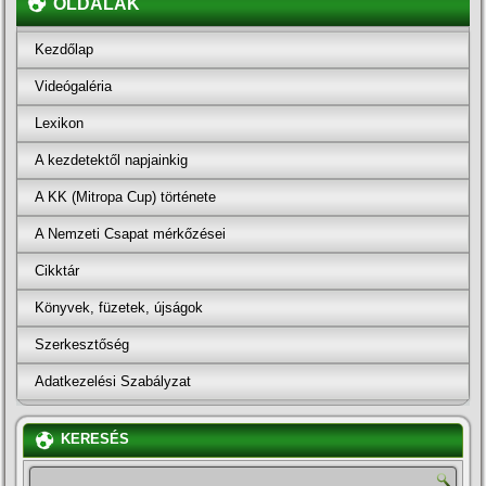
OLDALAK
Kezdőlap
Videógaléria
Lexikon
A kezdetektől napjainkig
A KK (Mitropa Cup) története
A Nemzeti Csapat mérkőzései
Cikktár
Könyvek, füzetek, újságok
Szerkesztőség
Adatkezelési Szabályzat
KERESÉS