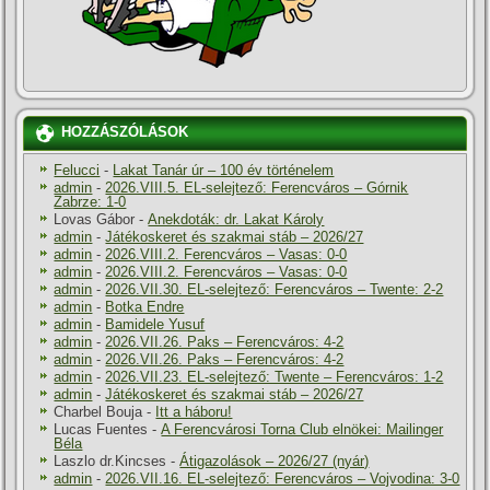
HOZZÁSZÓLÁSOK
Felucci
-
Lakat Tanár úr – 100 év történelem
admin
-
2026.VIII.5. EL-selejtező: Ferencváros – Górnik
Zabrze: 1-0
Lovas Gábor
-
Anekdoták: dr. Lakat Károly
admin
-
Játékoskeret és szakmai stáb – 2026/27
admin
-
2026.VIII.2. Ferencváros – Vasas: 0-0
admin
-
2026.VIII.2. Ferencváros – Vasas: 0-0
admin
-
2026.VII.30. EL-selejtező: Ferencváros – Twente: 2-2
admin
-
Botka Endre
admin
-
Bamidele Yusuf
admin
-
2026.VII.26. Paks – Ferencváros: 4-2
admin
-
2026.VII.26. Paks – Ferencváros: 4-2
admin
-
2026.VII.23. EL-selejtező: Twente – Ferencváros: 1-2
admin
-
Játékoskeret és szakmai stáb – 2026/27
Charbel Bouja
-
Itt a háboru!
Lucas Fuentes
-
A Ferencvárosi Torna Club elnökei: Mailinger
Béla
Laszlo dr.Kincses
-
Átigazolások – 2026/27 (nyár)
admin
-
2026.VII.16. EL-selejtező: Ferencváros – Vojvodina: 3-0