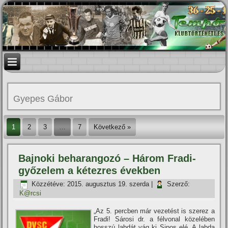
Gyepes Gábor
1
2
3
…
7
Következő »
Bajnoki beharangozó – Három Fradi-
győzelem a kétezres években
Közzétéve:
2015. augusztus 19. szerda
|
Szerző:
K@rcsi
„Az 5. percben már vezetést is szerez a
Fradi! Sárosi dr. a félvonal közelében
hosszú labdát vág ki Sipos elé. A labda