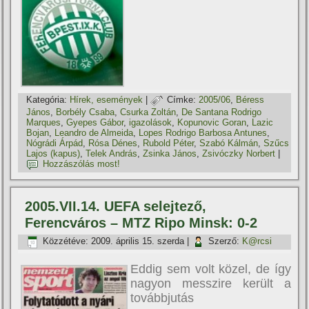
Kategória:
Hí­rek, események
|
Címke:
2005/06
,
Béress
János
,
Borbély Csaba
,
Csurka Zoltán
,
De Santana Rodrigo
Marques
,
Gyepes Gábor
,
igazolások
,
Kopunovic Goran
,
Lazic
Bojan
,
Leandro de Almeida
,
Lopes Rodrigo Barbosa Antunes
,
Nógrádi Árpád
,
Rósa Dénes
,
Rubold Péter
,
Szabó Kálmán
,
Szűcs
Lajos (kapus)
,
Telek András
,
Zsinka János
,
Zsivóczky Norbert
|
Hozzászólás most!
2005.VII.14. UEFA selejtező,
Ferencváros – MTZ Ripo Minsk: 0-2
Közzétéve:
2009. április 15. szerda
|
Szerző:
K@rcsi
Eddig sem volt közel, de í­gy
nagyon messzire került a
továbbjutás