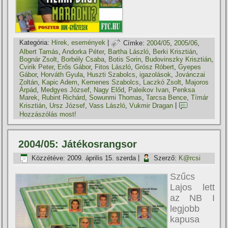
Kategória:
Hí­rek, események
|
Címke:
2004/05
,
2005/06
,
Albert Tamás
,
Andorka Péter
,
Bartha László
,
Berki Krisztián
,
Bognár Zsolt
,
Borbély Csaba
,
Botis Sorin
,
Budovinszky Krisztián
,
Cvirik Peter
,
Erős Gábor
,
Fitos László
,
Grósz Róbert
,
Gyepes
Gábor
,
Horváth Gyula
,
Huszti Szabolcs
,
igazolások
,
Jovánczai
Zoltán
,
Kapic Adem
,
Kemenes Szabolcs
,
Laczkó Zsolt
,
Majoros
Árpád
,
Medgyes József
,
Nagy Előd
,
Paleikov Ivan
,
Penksa
Marek
,
Rubint Richárd
,
Sowunmi Thomas
,
Tarcsa Bence
,
Tí­már
Krisztián
,
Ursz József
,
Vass László
,
Vukmir Dragan
|
Hozzászólás most!
2004/05: Játékosrangsor
Közzétéve:
2009. április 15. szerda
|
Szerző:
K@rcsi
Szűcs
Lajos lett
az NB I
legjobb
kapusa