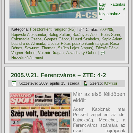
Egy kattintás
ide a
folytatáshoz....
→
Kategória:
Posztonkénti rangsor (NS)
|
Címke:
2004/05
,
Bajevski Aleksandar
,
Balog Zoltán
,
Bárányos Zsolt
,
Botis Sorin
,
Csizmadia Csaba
,
Gyepes Gábor
,
Huszti Szabolcs
,
Kapic Adem
,
Leandro de Almeida
,
Lipcsei Péter
,
posztonkénti rangsor
,
Rósa
Dénes
,
Sowunmi Thomas
,
Szűcs Lajos (kapus)
,
Tőzsér Dániel
,
Vagner Robert
,
Vukmir Dragan
,
Zavadszky Gábor
|
Hozzászólás most!
2005.V.21. Ferencváros – ZTE: 4-2
Közzétéve:
2009. április 15. szerda
|
Szerző:
K@rcsi
Már az első félidőben
eldőlt
Adem Kapicnak már
Pécsett véget ért az idei
bajnokság. Meglehet, a
Ferencváros számára az
évad hajrájának