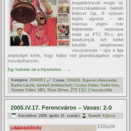
forgatókönyvét mégis az
izomszakadással bajlódó
fedezet í­rja. A szlovén
légiós ugyanis – aki
március végén már
feljelentette tartozásai
miatt az FTC Rt.-t, ám
beadványát két héttel
később ideiglenesen
viszszavonta – újra a liga
segí­tségét kérte, hogy hiába várt járandóságához végre
hozzájuthasson.
Egy kattintás ide a folytatáshoz....
→
Kategória:
2004/05
|
Címke:
2004/05
,
Bajevski Aleksandar
,
Bartha László
,
büntető (értékesí­tett)
,
Csurka Zoltán
,
Gellei Imre
,
Gyepes Gábor
,
NB1
,
Rósa Dénes
,
ZTE
|
2 hozzászólás
2005.IV.17. Ferencváros – Vasas: 2-0
Közzétéve:
2009. április 15. szerda
|
Szerző:
K@rcsi
Először