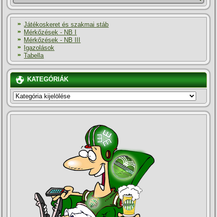
Játékoskeret és szakmai stáb
Mérkőzések - NB I
Mérkőzések - NB III
Igazolások
Tabella
KATEGÓRIÁK
KATEGÓRIÁK