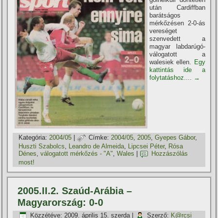
után Cardiffban
barátságos
mérkőzésen 2-0-ás
vereséget
szenvedett a
magyar labdarúgó-
válogatott a
walesiek ellen.
Egy
kattintás ide a
folytatáshoz....
→
Kategória:
2004/05
|
Címke:
2004/05
,
2005
,
Gyepes Gábor
,
Huszti Szabolcs
,
Leandro de Almeida
,
Lipcsei Péter
,
Rósa
Dénes
,
válogatott mérkőzés - "A"
,
Wales
|
Hozzászólás
most!
2005.II.2. Szaúd-Arábia –
Magyarország: 0-0
Közzétéve:
2009. április 15. szerda
|
Szerző:
K@rcsi