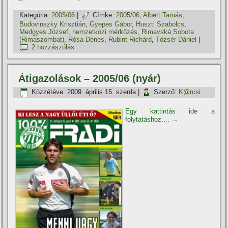
Kategória:
2005/06
|
Címke:
2005/06
,
Albert Tamás
,
Budovinszky Krisztián
,
Gyepes Gábor
,
Huszti Szabolcs
,
Medgyes József
,
nemzetközi mérkőzés
,
Rimavská Sobota
(Rimaszombat)
,
Rósa Dénes
,
Rubint Richárd
,
Tőzsér Dániel
|
2 hozzászólás
Átigazolások – 2005/06 (nyár)
Közzétéve:
2009. április 15. szerda
|
Szerző:
K@rcsi
Egy kattintás ide a
folytatáshoz....
→