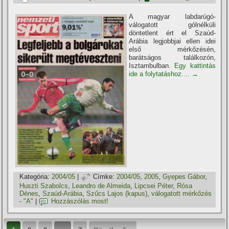
A magyar labdarúgó-
válogatott gólnélküli
döntetlent ért el Szaúd-
Arábia legjobbjai ellen idei
első mérkőzésén,
barátságos találkozón,
Isztambulban.
Egy kattintás
ide a folytatáshoz....
→
Kategória:
2004/05
|
Címke:
2004/05
,
2005
,
Gyepes Gábor
,
Huszti Szabolcs
,
Leandro de Almeida
,
Lipcsei Péter
,
Rósa
Dénes
,
Szaúd-Arábia
,
Szűcs Lajos (kapus)
,
válogatott mérkőzés
- "A"
|
Hozzászólás most!