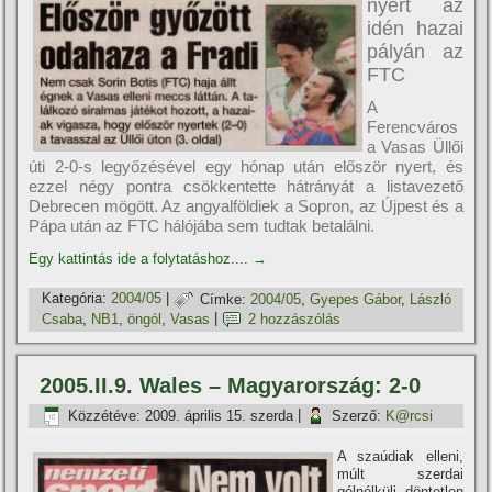
nyert az
idén hazai
pályán az
FTC
A
Ferencváros
a Vasas Üllői
úti 2-0-s legyőzésével egy hónap után először nyert, és
ezzel négy pontra csökkentette hátrányát a listavezető
Debrecen mögött. Az angyalföldiek a Sopron, az Újpest és a
Pápa után az FTC hálójába sem tudtak betalálni.
Egy kattintás ide a folytatáshoz....
→
Kategória:
2004/05
|
Címke:
2004/05
,
Gyepes Gábor
,
László
Csaba
,
NB1
,
öngól
,
Vasas
|
2 hozzászólás
2005.II.9. Wales – Magyarország: 2-0
Közzétéve:
2009. április 15. szerda
|
Szerző:
K@rcsi
A szaúdiak elleni,
múlt szerdai
gólnélküli döntetlen