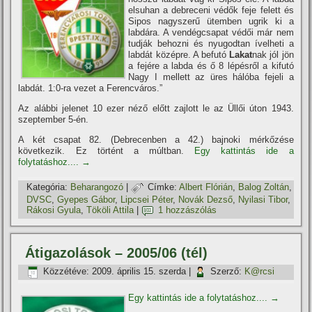
elsuhan a debreceni védők feje felett és
Sipos nagyszerű ütemben ugrik ki a
labdára. A vendégcsapat védői már nem
tudják behozni és nyugodtan í­velheti a
labdát középre. A befutó
Lakat
nak jól jön
a fejére a labda és ő 8 lépésről a kifutó
Nagy I mellett az üres hálóba fejeli a
labdát. 1:0-ra vezet a Ferencváros.”
Az alábbi jelenet 10 ezer néző előtt zajlott le az Üllői úton 1943.
szeptember 5-én.
A két csapat 82. (Debrecenben a 42.) bajnoki mérkőzése
következik. Ez történt a múltban.
Egy kattintás ide a
folytatáshoz....
→
Kategória:
Beharangozó
|
Címke:
Albert Flórián
,
Balog Zoltán
,
DVSC
,
Gyepes Gábor
,
Lipcsei Péter
,
Novák Dezső
,
Nyilasi Tibor
,
Rákosi Gyula
,
Tököli Attila
|
1 hozzászólás
Átigazolások – 2005/06 (tél)
Közzétéve:
2009. április 15. szerda
|
Szerző:
K@rcsi
Egy kattintás ide a folytatáshoz....
→