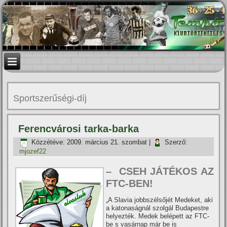
Sportszerűségi-dí­j
Ferencvárosi tarka-barka
Közzétéve:
2009. március 21. szombat
|
Szerző:
mjozef22
– CSEH JÁTÉKOS AZ
FTC-BEN!
„A Slavia jobbszélsőjét Medeket, aki
a katonaságnál szolgál Budapestre
helyezték. Medek belépett az FTC-
be s vasárnap már be is