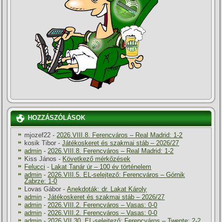
HOZZÁSZÓLÁSOK
mjozef22
-
2026.VIII.8. Ferencváros – Real Madrid: 1-2
kosik Tibor
-
Játékoskeret és szakmai stáb – 2026/27
admin
-
2026.VIII.8. Ferencváros – Real Madrid: 1-2
Kiss János
-
Következő mérkőzések
Felucci
-
Lakat Tanár úr – 100 év történelem
admin
-
2026.VIII.5. EL-selejtező: Ferencváros – Górnik
Zabrze: 1-0
Lovas Gábor
-
Anekdoták: dr. Lakat Károly
admin
-
Játékoskeret és szakmai stáb – 2026/27
admin
-
2026.VIII.2. Ferencváros – Vasas: 0-0
admin
-
2026.VIII.2. Ferencváros – Vasas: 0-0
admin
-
2026.VII.30. EL-selejtező: Ferencváros – Twente: 2-2