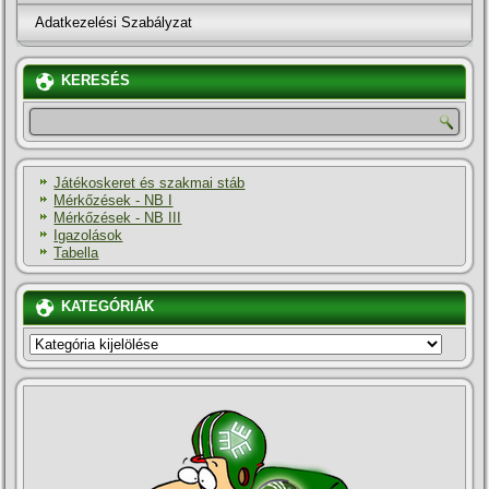
Adatkezelési Szabályzat
KERESÉS
Játékoskeret és szakmai stáb
Mérkőzések - NB I
Mérkőzések - NB III
Igazolások
Tabella
KATEGÓRIÁK
KATEGÓRIÁK