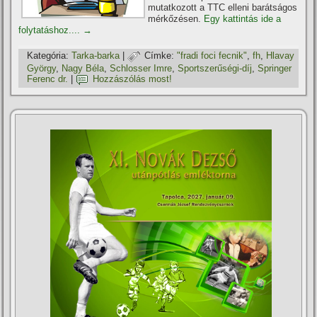
mutatkozott a TTC elleni barátságos
mérkőzésen.
Egy kattintás ide a
folytatáshoz....
→
Kategória:
Tarka-barka
|
Címke:
"fradi foci fecnik"
,
fh
,
Hlavay
György
,
Nagy Béla
,
Schlosser Imre
,
Sportszerűségi-dí­j
,
Springer
Ferenc dr.
|
Hozzászólás most!