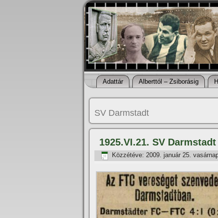
Adattár
Alberttól – Zsiborásig
H
SV Darmstadt
1925.VI.21. SV Darmstadt
Közzétéve:
2009. január 25. vasárna