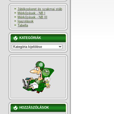
Játékoskeret és szakmai stáb
Mérkőzések - NB I
Mérkőzések - NB III
Igazolások
Tabella
KATEGÓRIÁK
KATEGÓRIÁK
HOZZÁSZÓLÁSOK