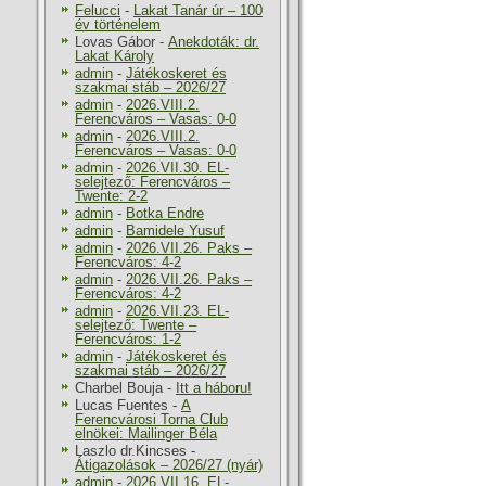
Felucci
-
Lakat Tanár úr – 100
év történelem
Lovas Gábor
-
Anekdoták: dr.
Lakat Károly
admin
-
Játékoskeret és
szakmai stáb – 2026/27
admin
-
2026.VIII.2.
Ferencváros – Vasas: 0-0
admin
-
2026.VIII.2.
Ferencváros – Vasas: 0-0
admin
-
2026.VII.30. EL-
selejtező: Ferencváros –
Twente: 2-2
admin
-
Botka Endre
admin
-
Bamidele Yusuf
admin
-
2026.VII.26. Paks –
Ferencváros: 4-2
admin
-
2026.VII.26. Paks –
Ferencváros: 4-2
admin
-
2026.VII.23. EL-
selejtező: Twente –
Ferencváros: 1-2
admin
-
Játékoskeret és
szakmai stáb – 2026/27
Charbel Bouja
-
Itt a háboru!
Lucas Fuentes
-
A
Ferencvárosi Torna Club
elnökei: Mailinger Béla
Laszlo dr.Kincses
-
Átigazolások – 2026/27 (nyár)
admin
-
2026.VII.16. EL-