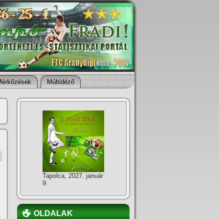
Mérkőzések
Múltidéző
Tapolca, 2027. január
9.
OLDALAK