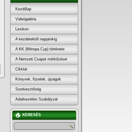
Kezdőlap
Videógaléria
Lexikon
A kezdetektől napjainkig
A KK (Mitropa Cup) története
A Nemzeti Csapat mérkőzései
Cikktár
Könyvek, füzetek, újságok
Szerkesztőség
Adatkezelési Szabályzat
KERESÉS