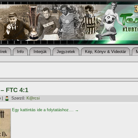
í­rek
Info
Interjúk
Jegyzetek
Kép, Könyv & Videotár
 – FTC 4:1
p
|
Szerző:
K@rcsi
Egy kattintás ide a folytatáshoz....
→