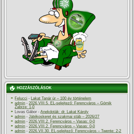
HOZZÁSZÓLÁSOK
Felucci
-
Lakat Tanár úr – 100 év történelem
admin
-
2026.VIII.5. EL-selejtező: Ferencváros – Górnik
Zabrze: 1-0
Lovas Gábor
-
Anekdoták: dr. Lakat Károly
admin
-
Játékoskeret és szakmai stáb – 2026/27
admin
-
2026.VIII.2. Ferencváros – Vasas: 0-0
admin
-
2026.VIII.2. Ferencváros – Vasas: 0-0
admin
-
2026.VII.30. EL-selejtező: Ferencváros – Twente: 2-2