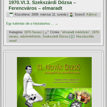
1970.VI.3. Szekszárdi Dózsa –
Ferencváros – elmaradt
Közzétéve:
2009. március 11. szerda
|
Szerző:
K@rcsi
Egy kattintás ide a folytatáshoz....
→
Kategória:
1970-Tavasz
|
Címke:
"elmaradt mérkőzés"
,
1970-
tavasz
,
edzőmérkőzés
,
Szekszárdi Dózsa
|
Hozzászólás
most!