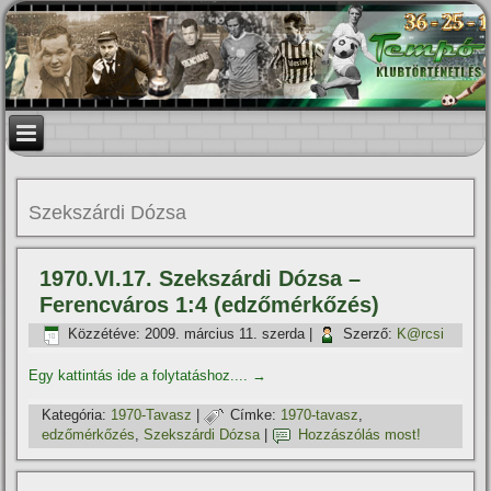
Szekszárdi Dózsa
1970.VI.17. Szekszárdi Dózsa –
Ferencváros 1:4 (edzőmérkőzés)
Közzétéve:
2009. március 11. szerda
|
Szerző:
K@rcsi
Egy kattintás ide a folytatáshoz....
→
Kategória:
1970-Tavasz
|
Címke:
1970-tavasz
,
edzőmérkőzés
,
Szekszárdi Dózsa
|
Hozzászólás most!