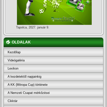
Tapolca, 2027. január 9.
OLDALAK
Kezdőlap
Videógaléria
Lexikon
A kezdetektől napjainkig
A KK (Mitropa Cup) története
A Nemzeti Csapat mérkőzései
Cikktár