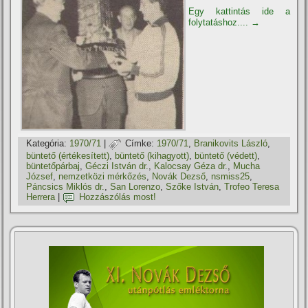
Egy kattintás ide a
folytatáshoz....
→
Kategória:
1970/71
|
Címke:
1970/71
,
Branikovits László
,
büntető (értékesí­tett)
,
büntető (kihagyott)
,
büntető (védett)
,
büntetőpárbaj
,
Géczi István dr.
,
Kalocsay Géza dr.
,
Mucha
József
,
nemzetközi mérkőzés
,
Novák Dezső
,
nsmiss25
,
Páncsics Miklós dr.
,
San Lorenzo
,
Szőke István
,
Trofeo Teresa
Herrera
|
Hozzászólás most!