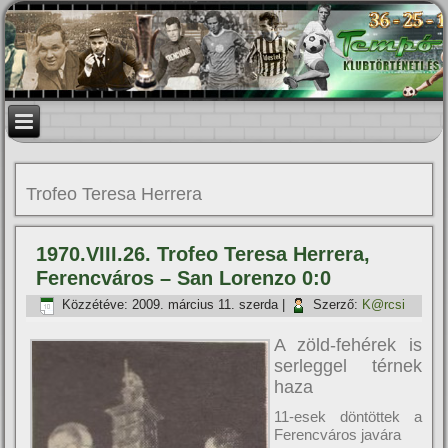
Trofeo Teresa Herrera
1970.VIII.26. Trofeo Teresa Herrera,
Ferencváros – San Lorenzo 0:0
Közzétéve:
2009. március 11. szerda
|
Szerző:
K@rcsi
A zöld-fehérek is
serleggel térnek
haza
11-esek döntöttek a
Ferencváros javára