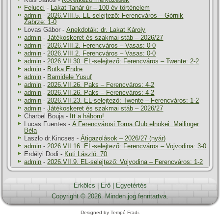
Felucci
-
Lakat Tanár úr – 100 év történelem
admin
-
2026.VIII.5. EL-selejtező: Ferencváros – Górnik
Zabrze: 1-0
Lovas Gábor
-
Anekdoták: dr. Lakat Károly
admin
-
Játékoskeret és szakmai stáb – 2026/27
admin
-
2026.VIII.2. Ferencváros – Vasas: 0-0
admin
-
2026.VIII.2. Ferencváros – Vasas: 0-0
admin
-
2026.VII.30. EL-selejtező: Ferencváros – Twente: 2-2
admin
-
Botka Endre
admin
-
Bamidele Yusuf
admin
-
2026.VII.26. Paks – Ferencváros: 4-2
admin
-
2026.VII.26. Paks – Ferencváros: 4-2
admin
-
2026.VII.23. EL-selejtező: Twente – Ferencváros: 1-2
admin
-
Játékoskeret és szakmai stáb – 2026/27
Charbel Bouja
-
Itt a háboru!
Lucas Fuentes
-
A Ferencvárosi Torna Club elnökei: Mailinger
Béla
Laszlo dr.Kincses
-
Átigazolások – 2026/27 (nyár)
admin
-
2026.VII.16. EL-selejtező: Ferencváros – Vojvodina: 3-0
Erdélyi Dodi
-
Kuti László: 70
admin
-
2026.VII.9. EL-selejtező: Vojvodina – Ferencváros: 1-2
Erkölcs
|
Erő
|
Egyetértés
Copyright © 2026. Minden jog fenntartva.
Designed by Tempó Fradi.