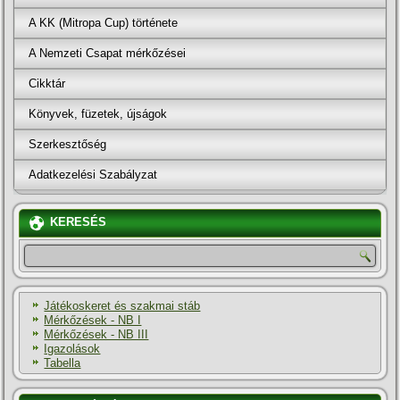
A KK (Mitropa Cup) története
A Nemzeti Csapat mérkőzései
Cikktár
Könyvek, füzetek, újságok
Szerkesztőség
Adatkezelési Szabályzat
KERESÉS
Játékoskeret és szakmai stáb
Mérkőzések - NB I
Mérkőzések - NB III
Igazolások
Tabella