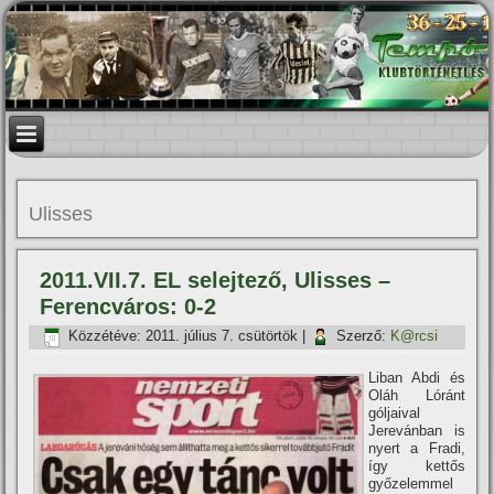
Ulisses
2011.VII.7. EL selejtező, Ulisses –
Ferencváros: 0-2
Közzétéve:
2011. július 7. csütörtök
|
Szerző:
K@rcsi
Liban Abdi és
Oláh Lóránt
góljaival
Jerevánban is
nyert a Fradi,
í­gy kettős
győzelemmel