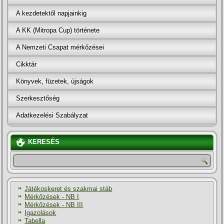
A kezdetektől napjainkig
A KK (Mitropa Cup) története
A Nemzeti Csapat mérkőzései
Cikktár
Könyvek, füzetek, újságok
Szerkesztőség
Adatkezelési Szabályzat
KERESÉS
Játékoskeret és szakmai stáb
Mérkőzések - NB I
Mérkőzések - NB III
Igazolások
Tabella