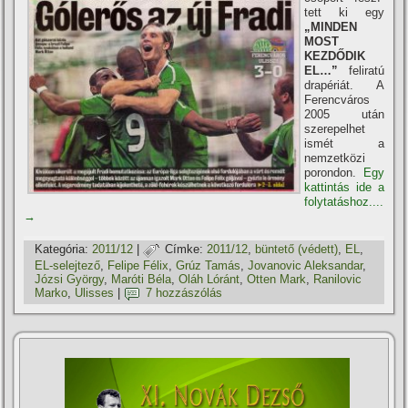
tett ki egy
„MINDEN
MOST
KEZDŐDIK
EL…”
feliratú
drapériát. A
Ferencváros
2005 után
szerepelhet
ismét a
nemzetközi
porondon.
Egy
kattintás ide a
folytatáshoz....
→
Kategória:
2011/12
|
Címke:
2011/12
,
büntető (védett)
,
EL
,
EL-selejtező
,
Felipe Félix
,
Grúz Tamás
,
Jovanovic Aleksandar
,
Józsi György
,
Maróti Béla
,
Oláh Lóránt
,
Otten Mark
,
Ranilovic
Marko
,
Ulisses
|
7 hozzászólás