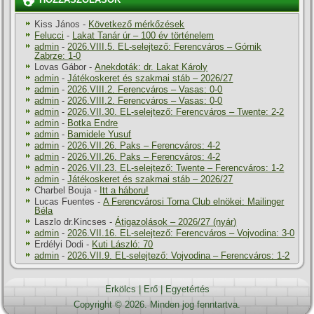
HOZZÁSZÓLÁSOK
Kiss János
-
Következő mérkőzések
Felucci
-
Lakat Tanár úr – 100 év történelem
admin
-
2026.VIII.5. EL-selejtező: Ferencváros – Górnik
Zabrze: 1-0
Lovas Gábor
-
Anekdoták: dr. Lakat Károly
admin
-
Játékoskeret és szakmai stáb – 2026/27
admin
-
2026.VIII.2. Ferencváros – Vasas: 0-0
admin
-
2026.VIII.2. Ferencváros – Vasas: 0-0
admin
-
2026.VII.30. EL-selejtező: Ferencváros – Twente: 2-2
admin
-
Botka Endre
admin
-
Bamidele Yusuf
admin
-
2026.VII.26. Paks – Ferencváros: 4-2
admin
-
2026.VII.26. Paks – Ferencváros: 4-2
admin
-
2026.VII.23. EL-selejtező: Twente – Ferencváros: 1-2
admin
-
Játékoskeret és szakmai stáb – 2026/27
Charbel Bouja
-
Itt a háboru!
Lucas Fuentes
-
A Ferencvárosi Torna Club elnökei: Mailinger
Béla
Laszlo dr.Kincses
-
Átigazolások – 2026/27 (nyár)
admin
-
2026.VII.16. EL-selejtező: Ferencváros – Vojvodina: 3-0
Erdélyi Dodi
-
Kuti László: 70
admin
-
2026.VII.9. EL-selejtező: Vojvodina – Ferencváros: 1-2
Erkölcs
|
Erő
|
Egyetértés
Copyright © 2026. Minden jog fenntartva.