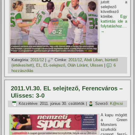
jutott a
selejtező
következő
körébe.
Egy
kattintás ide a
folytatáshoz....
→
Kategória:
2011/12
|
Címke:
2011/12
,
Abdi Liban
,
büntető
(értékesí­tett)
,
EL
,
EL-selejtező
,
Oláh Lóránt
,
Ulisses
|
6
hozzászólás
2011.VI.30. EL selejtező, Ferencváros –
Ulisses: 3-0
Közzétéve:
2011. június 30. csütörtök
|
Szerző:
K@rcsi
A kapu mögött
a Green
Monsters
szurkolói
csoport feszí­