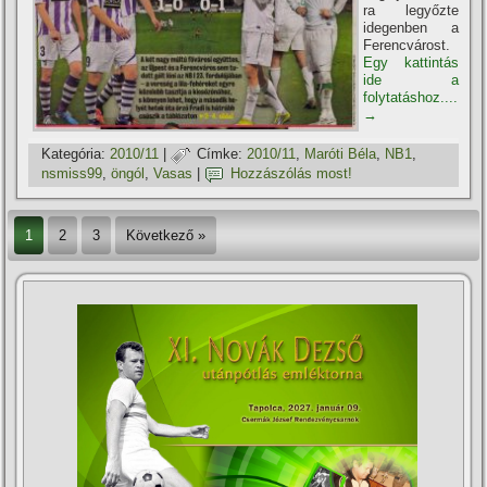
ra legyőzte
idegenben a
Ferencvárost.
Egy kattintás
ide a
folytatáshoz....
→
Kategória:
2010/11
|
Címke:
2010/11
,
Maróti Béla
,
NB1
,
nsmiss99
,
öngól
,
Vasas
|
Hozzászólás most!
1
2
3
Következő »