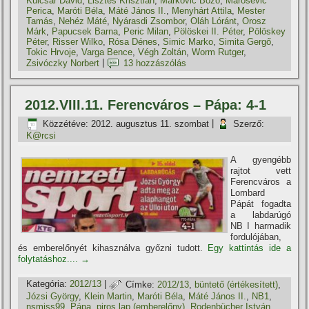
Kulcsár Dávid
,
Lisztes Krisztián
,
Markovic Bozo
,
Marosevic
Perica
,
Maróti Béla
,
Máté János II.
,
Menyhárt Attila
,
Mester
Tamás
,
Nehéz Máté
,
Nyárasdi Zsombor
,
Oláh Lóránt
,
Orosz
Márk
,
Papucsek Barna
,
Peric Milan
,
Pölöskei II. Péter
,
Pölöskey
Péter
,
Risser Wilko
,
Rósa Dénes
,
Simic Marko
,
Simita Gergő
,
Tokic Hrvoje
,
Varga Bence
,
Végh Zoltán
,
Worm Rutger
,
Zsivóczky Norbert
|
13 hozzászólás
2012.VIII.11. Ferencváros – Pápa: 4-1
Közzétéve:
2012. augusztus 11. szombat
|
Szerző:
K@rcsi
A gyengébb
rajtot vett
Ferencváros a
Lombard
Pápát fogadta
a labdarúgó
NB I harmadik
fordulójában,
és emberelőnyét kihasználva győzni tudott.
Egy kattintás ide a
folytatáshoz....
→
Kategória:
2012/13
|
Címke:
2012/13
,
büntető (értékesí­tett)
,
Józsi György
,
Klein Martin
,
Maróti Béla
,
Máté János II.
,
NB1
,
nsmiss99
,
Pápa
,
piros lap (emberelőny)
,
Rodenbücher István
,