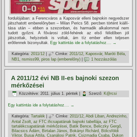
fordulójában: a Ferencváros a Kaposvár elleni bajnokin negyedszer
játszhatott emberelőnyben – Milan Perics 58. percben történt kiállí­
tása után – ebben a szezonban, és harmadik alkalommal nem
tudott győzni. A fővárosi zöld-fehérek az első félidőben jól
játszottak, helyzeteik is voltak, ám tí­z ember ellen teljesen
erőtlennek bizonyultak.
Egy kattintás ide a folytatáshoz....
→
Kategória:
2011/12
|
Címke:
2011/12
,
Kaposvár
,
Maróti Béla
,
NB1
,
nsmiss99
,
piros lap (emberelőny)
|
1 hozzászólás
A 2011/12 évi NB II-es bajnoki szezon
mérkőzései
Közzétéve:
2011. július 1. péntek
|
Szerző:
K@rcsi
Egy kattintás ide a folytatáshoz....
→
Kategória:
Tartalék
|
Címke:
2011/12
,
Abdi Liban
,
Andrezinho
,
Antal Zsolt
,
az FTC ificsapatának bajnoki tabellája
,
az FTC
tartalékcsapatának mérkőzései
,
Batik Bence
,
Beliczky Gergő
,
Bilacsics Ádám
,
Birtalan János
,
Bokányi Richárd
,
Bölcsföldi
Viktor
,
Busai Attila
,
Csanálosi Patrik
,
Csizmadia Csaba
,
Dukon