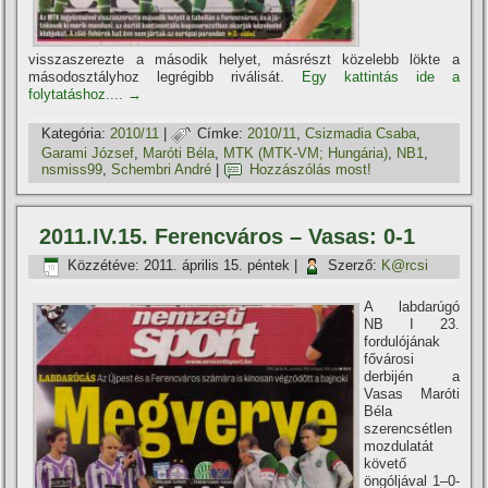
visszaszerezte a második helyet, másrészt közelebb lökte a
másodosztályhoz legrégibb riválisát.
Egy kattintás ide a
folytatáshoz....
→
Kategória:
2010/11
|
Címke:
2010/11
,
Csizmadia Csaba
,
Garami József
,
Maróti Béla
,
MTK (MTK-VM; Hungária)
,
NB1
,
nsmiss99
,
Schembri André
|
Hozzászólás most!
2011.IV.15. Ferencváros – Vasas: 0-1
Közzétéve:
2011. április 15. péntek
|
Szerző:
K@rcsi
A labdarúgó
NB I 23.
fordulójának
fővárosi
derbijén a
Vasas Maróti
Béla
szerencsétlen
mozdulatát
követő
öngóljával 1–0-