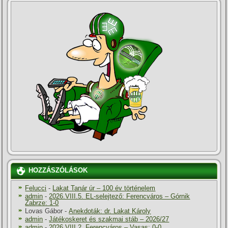
HOZZÁSZÓLÁSOK
Felucci
-
Lakat Tanár úr – 100 év történelem
admin
-
2026.VIII.5. EL-selejtező: Ferencváros – Górnik
Zabrze: 1-0
Lovas Gábor
-
Anekdoták: dr. Lakat Károly
admin
-
Játékoskeret és szakmai stáb – 2026/27
admin
-
2026.VIII.2. Ferencváros – Vasas: 0-0