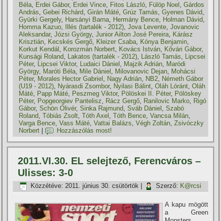
Béla
,
Erdei Gábor
,
Erdei Vince
,
Fitos László
,
Fülöp Noel
,
Gárdos
András
,
Gebei Richárd
,
Girán Máté
,
Grúz Tamás
,
Gyenes Dávid
,
Gyürki Gergely
,
Harsányi Barna
,
Hermány Bence
,
Holman Dávid
,
Homma Kazuo
,
Illés (tartalék - 2012)
,
Jova Levente
,
Jovanovic
Aleksandar
,
Józsi György
,
Junior Ailton José Pereira
,
Kárász
Krisztián
,
Kecskés Gergő
,
Kleizer Csaba
,
Kónya Benjamin
,
Korkut Kendál
,
Korozmán Norbert
,
Kovács István
,
Kővári Gábor
,
Kunsági Roland
,
Lakatos (tartalék - 2012)
,
László Tamás
,
Lipcsei
Péter
,
Lipcsei Viktor
,
Ludaici Dániel
,
Majzik Adrián
,
Maródi
György
,
Maróti Béla
,
Mile Dániel
,
Milovanovic Dejan
,
Mohácsi
Péter
,
Morales Hector Gabriel
,
Nagy Adrián
,
NB2
,
Németh Gábor
(U19 - 2012)
,
Nyárasdi Zsombor
,
Nyilasi Bálint
,
Oláh Lóránt
,
Oláh
Máté
,
Papp Máté
,
Peszmeg Viktor
,
Pölöskei II. Péter
,
Pölöskey
Péter
,
Popgeorgiev Pantelisz
,
Rácz Gergő
,
Ranilovic Marko
,
Rigó
Gábor
,
Schön Olivér
,
Sinka Rajmund
,
Sváb Dániel
,
Szabó
Roland
,
Tóbiás Zsolt
,
Tóth Axel
,
Tóth Bence
,
Vancsa Milán
,
Varga Bence
,
Vass Máté
,
Vattai Balázs
,
Végh Zoltán
,
Zsivóczky
Norbert
|
Hozzászólás most!
2011.VI.30. EL selejtező, Ferencváros –
Ulisses: 3-0
Közzétéve:
2011. június 30. csütörtök
|
Szerző:
K@rcsi
A kapu mögött
a Green
Monsters