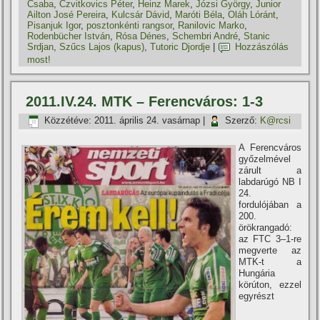
Csaba
,
Czvitkovics Péter
,
Heinz Marek
,
Józsi György
,
Junior
Ailton José Pereira
,
Kulcsár Dávid
,
Maróti Béla
,
Oláh Lóránt
,
Pisanjuk Igor
,
posztonkénti rangsor
,
Ranilovic Marko
,
Rodenbücher István
,
Rósa Dénes
,
Schembri André
,
Stanic
Srdjan
,
Szűcs Lajos (kapus)
,
Tutoric Djordje
|
Hozzászólás
most!
2011.IV.24. MTK – Ferencváros: 1-3
Közzétéve:
2011. április 24. vasárnap
|
Szerző:
K@rcsi
A Ferencváros
győzelmével
zárult a
labdarúgó NB I
24.
fordulójában a
200.
örökrangadó:
az FTC 3–1-re
megverte az
MTK-t a
Hungária
körúton, ezzel
egyrészt