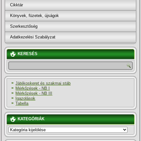
Cikktár
Könyvek, füzetek, újságok
Szerkesztőség
Adatkezelési Szabályzat
KERESÉS
Játékoskeret és szakmai stáb
Mérkőzések - NB I
Mérkőzések - NB III
Igazolások
Tabella
KATEGÓRIÁK
KATEGÓRIÁK