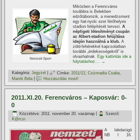
Miközben a Ferencváros
továbbra is Belekben
edzőtáborozik, a menedzsment
egy hat-nyolc ezer férőhelyes
stadion felépí­tését tervezi.
A
népligeti létesí­tményt csupán
az Albert-stadion felújí­tása
idején használná a klub.
A
zöld-fehérekkel kapcsolatban
további „érdekességekről” is
olvashatnak.
Egy kattintás ide a
Nemzeti Sport
folytatáshoz....
→
Kategória:
Jegyzet
|
Címke:
2011/12
,
Csizmadia Csaba
,
Maróti Béla
|
Hozzászólás most!
2011.XI.20. Ferencváros – Kaposvár: 0-
0
Közzétéve:
2011. november 20. vasárnap
|
Szerző:
K@rcsi
A labdarúgó
NB I 16.