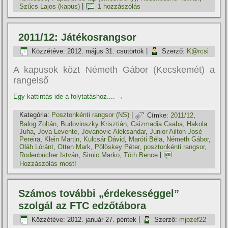
Szűcs Lajos (kapus)
|
1 hozzászólás
2011/12: Játékosrangsor
Közzétéve:
2012. május 31. csütörtök
|
Szerző:
K@rcsi
A kapusok közt Németh Gábor (Kecskemét) a
rangelső
Egy kattintás ide a folytatáshoz....
→
Kategória:
Posztonkénti rangsor (NS)
|
Címke:
2011/12
,
Balog Zoltán
,
Budovinszky Krisztián
,
Csizmadia Csaba
,
Hakola
Juha
,
Jova Levente
,
Jovanovic Aleksandar
,
Junior Ailton José
Pereira
,
Klein Martin
,
Kulcsár Dávid
,
Maróti Béla
,
Németh Gábor
,
Oláh Lóránt
,
Otten Mark
,
Pölöskey Péter
,
posztonkénti rangsor
,
Rodenbücher István
,
Simic Marko
,
Tóth Bence
|
Hozzászólás most!
Számos további „érdekességgel”
szolgál az FTC edzőtábora
Közzétéve:
2012. január 27. péntek
|
Szerző:
mjozef22