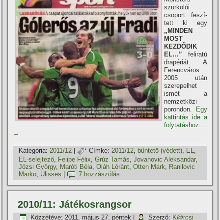
szurkolói
csoport feszí­
tett ki egy
„MINDEN
MOST
KEZDŐDIK
EL…”
feliratú
drapériát. A
Ferencváros
2005 után
szerepelhet
ismét a
nemzetközi
porondon.
Egy
kattintás ide a
folytatáshoz....
→
Kategória:
2011/12
|
Címke:
2011/12
,
büntető (védett)
,
EL
,
EL-selejtező
,
Felipe Félix
,
Grúz Tamás
,
Jovanovic Aleksandar
,
Józsi György
,
Maróti Béla
,
Oláh Lóránt
,
Otten Mark
,
Ranilovic
Marko
,
Ulisses
|
7 hozzászólás
2010/11: Játékosrangsor
Közzétéve:
2011. május 27. péntek
|
Szerző:
K@rcsi