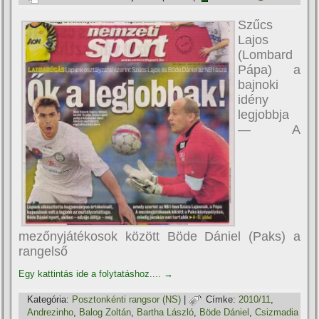
Szűcs
Lajos
(Lombard
Pápa) a
bajnoki
idény
legjobbja
— A
mezőnyjátékosok között Böde Dániel (Paks) a
rangelső
Egy kattintás ide a folytatáshoz....
→
Kategória:
Posztonkénti rangsor (NS)
|
Címke:
2010/11
,
Andrezinho
,
Balog Zoltán
,
Bartha László
,
Böde Dániel
,
Csizmadia