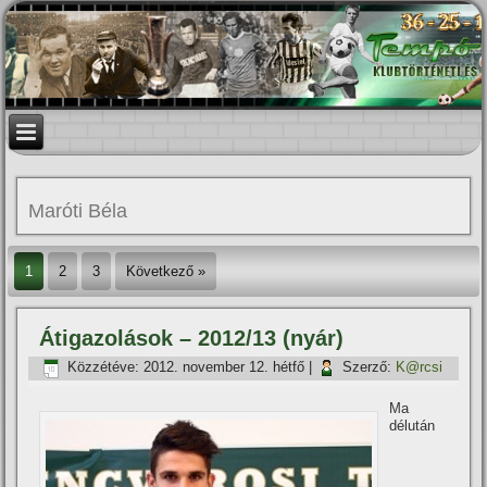
Maróti Béla
1
2
3
Következő »
Átigazolások – 2012/13 (nyár)
Közzétéve:
2012. november 12. hétfő
|
Szerző:
K@rcsi
Ma
délután