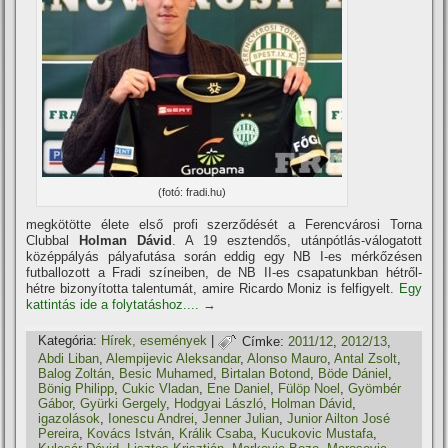
(fotó: fradi.hu)
megkötötte élete első profi szerződését a Ferencvárosi Torna
Clubbal
Holman Dávid
. A 19 esztendős, utánpótlás-válogatott
középpályás pályafutása során eddig egy NB I-es mérkőzésen
futballozott a Fradi szí­neiben, de NB II-es csapatunkban hétről-
hétre bizonyí­totta talentumát, amire Ricardo Moniz is felfigyelt.
Egy
kattintás ide a folytatáshoz....
→
Kategória:
Hí­rek, események
|
Címke:
2011/12
,
2012/13
,
Abdi Liban
,
Alempijevic Aleksandar
,
Alonso Mauro
,
Antal Zsolt
,
Balog Zoltán
,
Besic Muhamed
,
Birtalan Botond
,
Böde Dániel
,
Bönig Philipp
,
Cukic Vladan
,
Ene Daniel
,
Fülöp Noel
,
Gyömbér
Gábor
,
Gyürki Gergely
,
Hodgyai László
,
Holman Dávid
,
igazolások
,
Ionescu Andrei
,
Jenner Julian
,
Junior Ailton José
Pereira
,
Kovács István
,
Králik Csaba
,
Kucukovic Mustafa
,