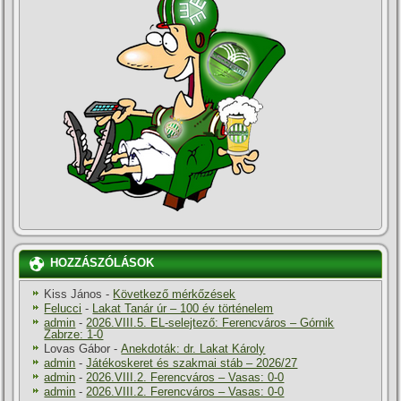
HOZZÁSZÓLÁSOK
Kiss János
-
Következő mérkőzések
Felucci
-
Lakat Tanár úr – 100 év történelem
admin
-
2026.VIII.5. EL-selejtező: Ferencváros – Górnik
Zabrze: 1-0
Lovas Gábor
-
Anekdoták: dr. Lakat Károly
admin
-
Játékoskeret és szakmai stáb – 2026/27
admin
-
2026.VIII.2. Ferencváros – Vasas: 0-0
admin
-
2026.VIII.2. Ferencváros – Vasas: 0-0