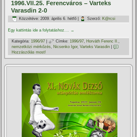
1996.VII.25. Ferencváros – Varteks
Varasdin 2-0
Közzétéve:
2009. április 6. hétfő
|
Szerző:
K@rcsi
Egy kattintás ide a folytatáshoz....
→
Kategória:
1996/97
|
Címke:
1996/97
,
Horváth Ferenc II.
,
nemzetközi mérkőzés
,
Nicsenko Igor
,
Varteks Varasdin
|
Hozzászólás most!