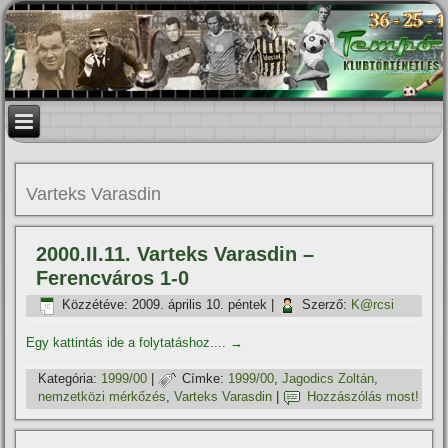
Varteks Varasdin
2000.II.11. Varteks Varasdin –
Ferencváros 1-0
Közzétéve:
2009. április 10. péntek
|
Szerző:
K@rcsi
Egy kattintás ide a folytatáshoz....
→
Kategória:
1999/00
|
Címke:
1999/00
,
Jagodics Zoltán
,
nemzetközi mérkőzés
,
Varteks Varasdin
|
Hozzászólás most!