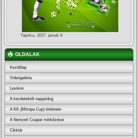
Tapolca, 2027. január 9.
OLDALAK
Kezdőlap
Videógaléria
Lexikon
A kezdetektől napjainkig
A KK (Mitropa Cup) története
A Nemzeti Csapat mérkőzései
Cikktár