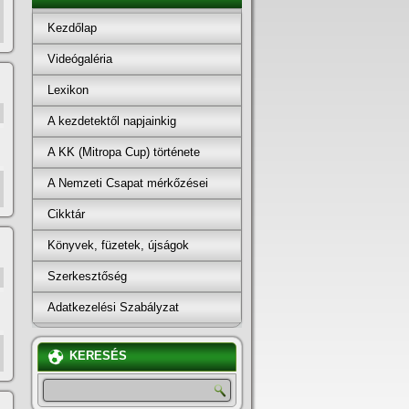
Kezdőlap
Videógaléria
Lexikon
A kezdetektől napjainkig
A KK (Mitropa Cup) története
A Nemzeti Csapat mérkőzései
Cikktár
Könyvek, füzetek, újságok
Szerkesztőség
Adatkezelési Szabályzat
KERESÉS