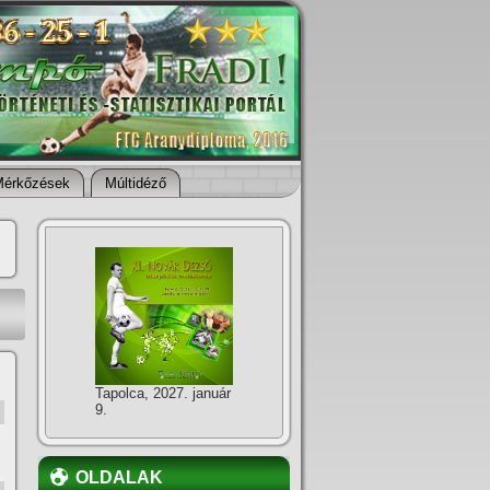
Mérkőzések
Múltidéző
Tapolca, 2027. január
9.
OLDALAK