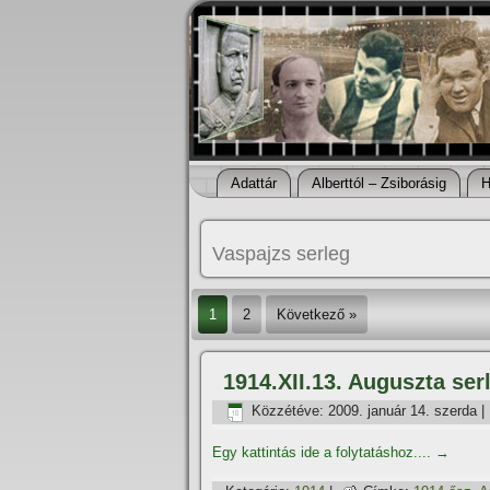
Adattár
Alberttól – Zsiborásig
H
Vaspajzs serleg
1
2
Következő »
1914.XII.13. Auguszta ser
Közzétéve:
2009. január 14. szerda
|
Egy kattintás ide a folytatáshoz....
→