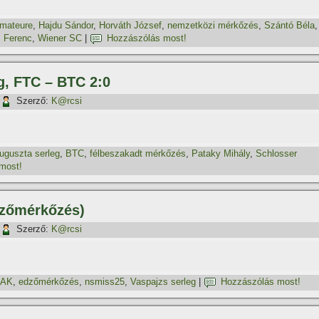
mateure
,
Hajdu Sándor
,
Horváth József
,
nemzetközi mérkőzés
,
Szántó Béla
,
 Ferenc
,
Wiener SC
|
Hozzászólás most!
g, FTC – BTC 2:0
Szerző:
K@rcsi
uguszta serleg
,
BTC
,
félbeszakadt mérkőzés
,
Pataky Mihály
,
Schlosser
most!
dzőmérkőzés)
Szerző:
K@rcsi
AK
,
edzőmérkőzés
,
nsmiss25
,
Vaspajzs serleg
|
Hozzászólás most!