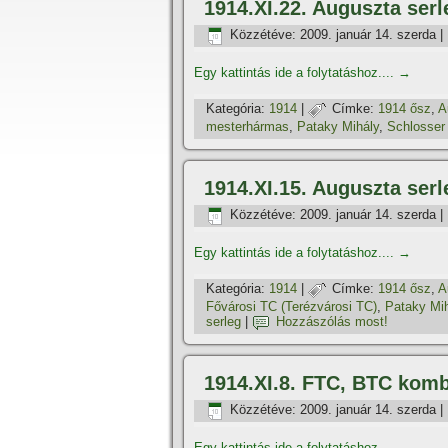
1914.XI.22. Auguszta ser
Közzétéve:
2009. január 14. szerda
|
Egy kattintás ide a folytatáshoz....
→
Kategória:
1914
|
Címke:
1914 ősz
,
A
mesterhármas
,
Pataky Mihály
,
Schlosser
1914.XI.15. Auguszta serl
Közzétéve:
2009. január 14. szerda
|
Egy kattintás ide a folytatáshoz....
→
Kategória:
1914
|
Címke:
1914 ősz
,
A
Fővárosi TC (Terézvárosi TC)
,
Pataky Mi
serleg
|
Hozzászólás most!
1914.XI.8. FTC, BTC komb
Közzétéve:
2009. január 14. szerda
|
Egy kattintás ide a folytatáshoz....
→