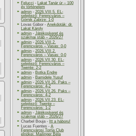
Felucci
-
Lakat Tanár úr – 100
év történelem
admin
-
2026.VIII.5. EL-
selejtező: Ferencváros –
Górnik Zabrze: 1-0
Lovas Gábor
-
Anekdoták: dr.
Lakat Károly
admin
-
Játékoskeret és
szakmai stáb – 2026/27
admin
-
2026.VIII.2.
Ferencváros – Vasas: 0-0
admin
-
2026.VIII.2.
Ferencváros – Vasas: 0-0
admin
-
2026.VII.30. EL-
selejtező: Ferencváros –
Twente: 2-2
admin
-
Botka Endre
admin
-
Bamidele Yusuf
admin
-
2026.VII.26. Paks –
Ferencváros: 4-2
admin
-
2026.VII.26. Paks –
Ferencváros: 4-2
admin
-
2026.VII.23. EL-
selejtező: Twente –
Ferencváros: 1-2
admin
-
Játékoskeret és
szakmai stáb – 2026/27
Charbel Bouja
-
Itt a háboru!
Lucas Fuentes
-
A
Ferencvárosi Torna Club
elnökei: Mailinger Béla