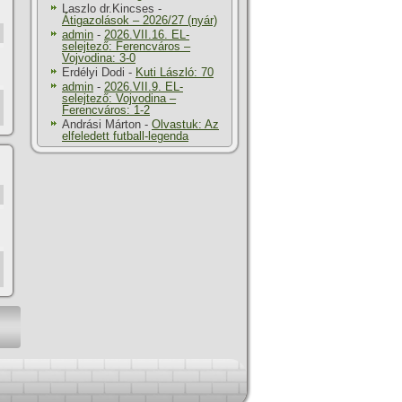
Laszlo dr.Kincses
-
Átigazolások – 2026/27 (nyár)
admin
-
2026.VII.16. EL-
selejtező: Ferencváros –
Vojvodina: 3-0
Erdélyi Dodi
-
Kuti László: 70
admin
-
2026.VII.9. EL-
selejtező: Vojvodina –
Ferencváros: 1-2
Andrási Márton
-
Olvastuk: Az
elfeledett futball-legenda