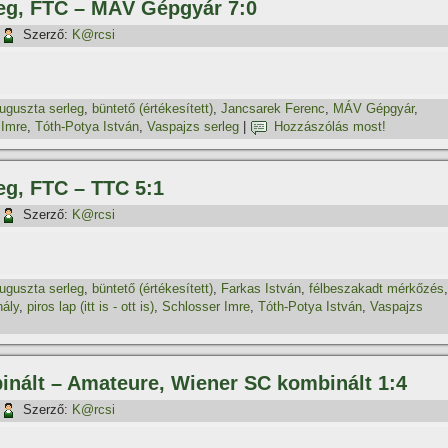
leg, FTC – MÁV Gépgyár 7:0
Szerző:
K@rcsi
uguszta serleg
,
büntető (értékesí­tett)
,
Jancsarek Ferenc
,
MÁV Gépgyár
,
 Imre
,
Tóth-Potya István
,
Vaspajzs serleg
|
Hozzászólás most!
eg, FTC – TTC 5:1
Szerző:
K@rcsi
uguszta serleg
,
büntető (értékesí­tett)
,
Farkas István
,
félbeszakadt mérkőzés
,
hály
,
piros lap (itt is - ott is)
,
Schlosser Imre
,
Tóth-Potya István
,
Vaspajzs
inált – Amateure, Wiener SC kombinált 1:4
Szerző:
K@rcsi