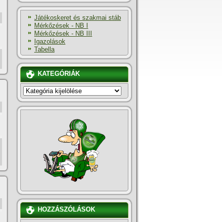
Játékoskeret és szakmai stáb
Mérkőzések - NB I
Mérkőzések - NB III
Igazolások
Tabella
KATEGÓRIÁK
KATEGÓRIÁK
HOZZÁSZÓLÁSOK