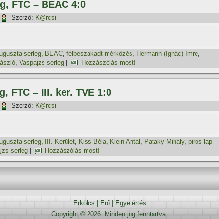
eg, FTC – BEAC 4:0
Szerző:
K@rcsi
uguszta serleg
,
BEAC
,
félbeszakadt mérkőzés
,
Hermann (Ignác) Imre
,
László
,
Vaspajzs serleg
|
Hozzászólás most!
, FTC – III. ker. TVE 1:0
Szerző:
K@rcsi
uguszta serleg
,
III. Kerület
,
Kiss Béla
,
Klein Antal
,
Pataky Mihály
,
piros lap
jzs serleg
|
Hozzászólás most!
Erkölcs
|
Erő
|
Egyetértés
Copyright © 2026. Minden jog fenntartva.