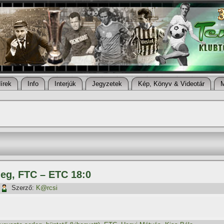
í­rek
Info
Interjúk
Jegyzetek
Kép, Könyv & Videotár
leg, FTC – ETC 18:0
Szerző:
K@rcsi