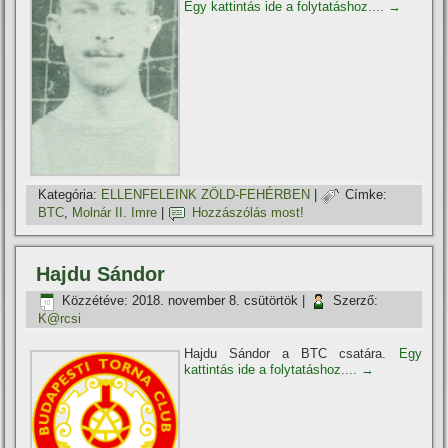
Egy kattintás ide a folytatáshoz....
→
Kategória:
ELLENFELEINK ZÖLD-FEHÉRBEN
|
Címke:
BTC
,
Molnár II. Imre
|
Hozzászólás most!
Hajdu Sándor
Közzétéve:
2018. november 8. csütörtök
|
Szerző:
K@rcsi
Hajdu Sándor a BTC csatára.
Egy
kattintás ide a folytatáshoz....
→