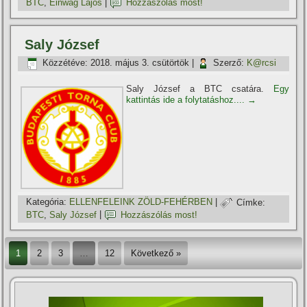
BTC
,
Einwag Lajos
|
Hozzászólás most!
Saly József
Közzétéve:
2018. május 3. csütörtök
|
Szerző:
K@rcsi
Saly József a BTC csatára.
Egy
kattintás ide a folytatáshoz....
→
Kategória:
ELLENFELEINK ZÖLD-FEHÉRBEN
|
Címke:
BTC
,
Saly József
|
Hozzászólás most!
1
2
3
…
12
Következő »