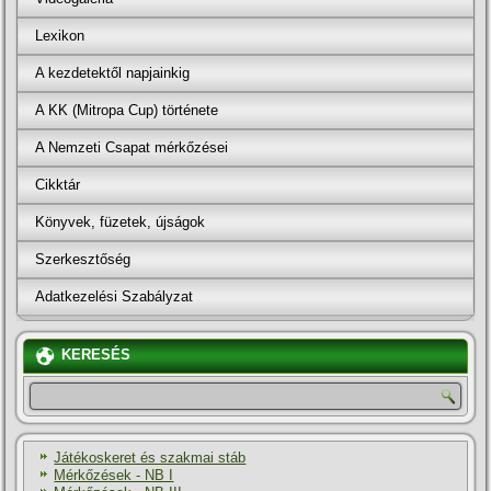
Lexikon
A kezdetektől napjainkig
A KK (Mitropa Cup) története
A Nemzeti Csapat mérkőzései
Cikktár
Könyvek, füzetek, újságok
Szerkesztőség
Adatkezelési Szabályzat
KERESÉS
Játékoskeret és szakmai stáb
Mérkőzések - NB I