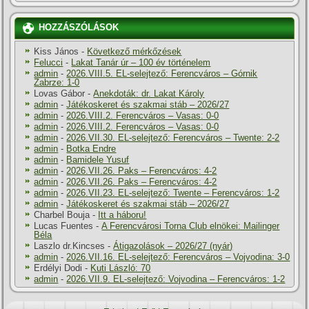
HOZZÁSZÓLÁSOK
Kiss János
-
Következő mérkőzések
Felucci
-
Lakat Tanár úr – 100 év történelem
admin
-
2026.VIII.5. EL-selejtező: Ferencváros – Górnik
Zabrze: 1-0
Lovas Gábor
-
Anekdoták: dr. Lakat Károly
admin
-
Játékoskeret és szakmai stáb – 2026/27
admin
-
2026.VIII.2. Ferencváros – Vasas: 0-0
admin
-
2026.VIII.2. Ferencváros – Vasas: 0-0
admin
-
2026.VII.30. EL-selejtező: Ferencváros – Twente: 2-2
admin
-
Botka Endre
admin
-
Bamidele Yusuf
admin
-
2026.VII.26. Paks – Ferencváros: 4-2
admin
-
2026.VII.26. Paks – Ferencváros: 4-2
admin
-
2026.VII.23. EL-selejtező: Twente – Ferencváros: 1-2
admin
-
Játékoskeret és szakmai stáb – 2026/27
Charbel Bouja
-
Itt a háboru!
Lucas Fuentes
-
A Ferencvárosi Torna Club elnökei: Mailinger
Béla
Laszlo dr.Kincses
-
Átigazolások – 2026/27 (nyár)
admin
-
2026.VII.16. EL-selejtező: Ferencváros – Vojvodina: 3-0
Erdélyi Dodi
-
Kuti László: 70
admin
-
2026.VII.9. EL-selejtező: Vojvodina – Ferencváros: 1-2