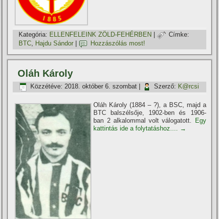
Kategória:
ELLENFELEINK ZÖLD-FEHÉRBEN
|
Címke:
BTC
,
Hajdu Sándor
|
Hozzászólás most!
Oláh Károly
Közzétéve:
2018. október 6. szombat
|
Szerző:
K@rcsi
Oláh Károly (1884 – ?), a BSC, majd a
BTC balszélsője, 1902-ben és 1906-
ban 2 alkalommal volt válogatott.
Egy
kattintás ide a folytatáshoz....
→