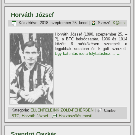
Horváth József
Közzétéve:
2018. szeptember 25. kedd
|
Szerző:
K@rcsi
Horváth József (1890. szeptember 25. –
?), a BTC belsőcsatára, 1906 és 1914
között 6 mérkőzésen szerepelt a
legjobbak soraiban és 5 gólt szerzett.
Egy kattintás ide a folytatáshoz....
→
Kategória:
ELLENFELEINK ZÖLD-FEHÉRBEN
|
Címke:
BTC
,
Horváth József
|
Hozzászólás most!
Szendrő Oszkár