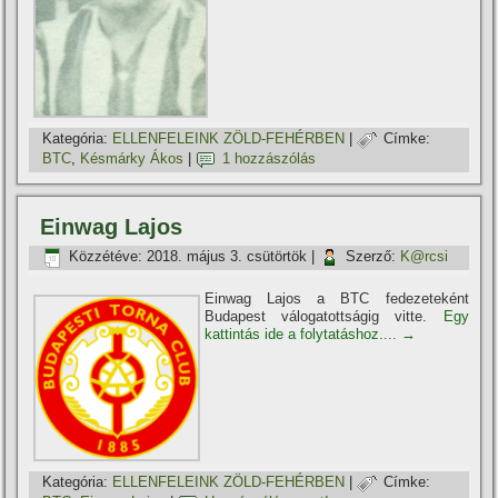
Kategória:
ELLENFELEINK ZÖLD-FEHÉRBEN
|
Címke:
BTC
,
Késmárky Ákos
|
1 hozzászólás
Einwag Lajos
Közzétéve:
2018. május 3. csütörtök
|
Szerző:
K@rcsi
Einwag Lajos a BTC fedezeteként
Budapest válogatottságig vitte.
Egy
kattintás ide a folytatáshoz....
→
Kategória:
ELLENFELEINK ZÖLD-FEHÉRBEN
|
Címke: