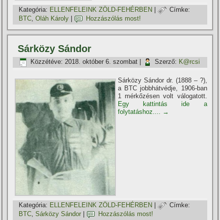
Kategória:
ELLENFELEINK ZÖLD-FEHÉRBEN
|
Címke:
BTC
,
Oláh Károly
|
Hozzászólás most!
Sárközy Sándor
Közzétéve:
2018. október 6. szombat
|
Szerző:
K@rcsi
Sárközy Sándor dr. (1888 – ?),
a BTC jobbhátvédje, 1906-ban
1 mérkőzésen volt válogatott.
Egy kattintás ide a
folytatáshoz....
→
Kategória:
ELLENFELEINK ZÖLD-FEHÉRBEN
|
Címke:
BTC
,
Sárközy Sándor
|
Hozzászólás most!