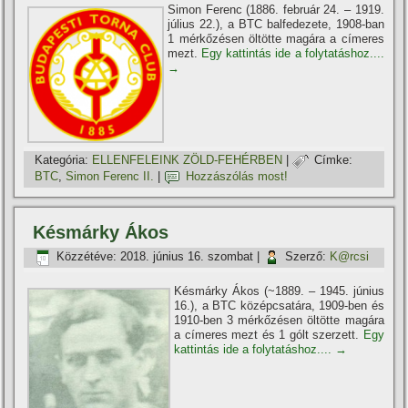
Simon Ferenc (1886. február 24. – 1919.
július 22.), a BTC balfedezete, 1908-ban
1 mérkőzésen öltötte magára a cí­meres
mezt.
Egy kattintás ide a folytatáshoz....
→
Kategória:
ELLENFELEINK ZÖLD-FEHÉRBEN
|
Címke:
BTC
,
Simon Ferenc II.
|
Hozzászólás most!
Késmárky Ákos
Közzétéve:
2018. június 16. szombat
|
Szerző:
K@rcsi
Késmárky Ákos (~1889. – 1945. június
16.), a BTC középcsatára, 1909-ben és
1910-ben 3 mérkőzésen öltötte magára
a cí­meres mezt és 1 gólt szerzett.
Egy
kattintás ide a folytatáshoz....
→