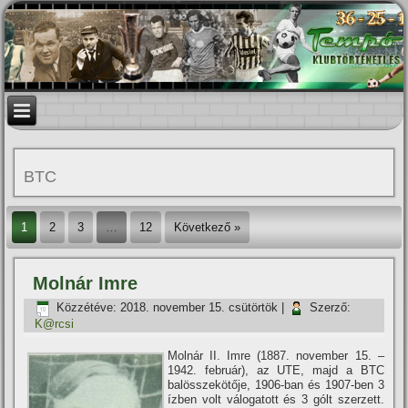
BTC
1
2
3
…
12
Következő »
Molnár Imre
Közzétéve:
2018. november 15. csütörtök
|
Szerző:
K@rcsi
Molnár II. Imre (1887. november 15. –
1942. február), az UTE, majd a BTC
balösszekötője, 1906-ban és 1907-ben 3
í­zben volt válogatott és 3 gólt szerzett.