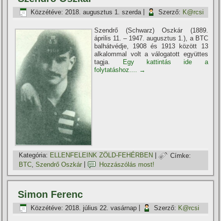
Közzétéve:
2018. augusztus 1. szerda
|
Szerző:
K@rcsi
Szendrő (Schwarz) Oszkár (1889.
április 11. – 1947. augusztus 1.), a BTC
balhátvédje, 1908 és 1913 között 13
alkalommal volt a válogatott együttes
tagja.
Egy kattintás ide a
folytatáshoz....
→
Kategória:
ELLENFELEINK ZÖLD-FEHÉRBEN
|
Címke:
BTC
,
Szendrő Oszkár
|
Hozzászólás most!
Simon Ferenc
Közzétéve:
2018. július 22. vasárnap
|
Szerző:
K@rcsi