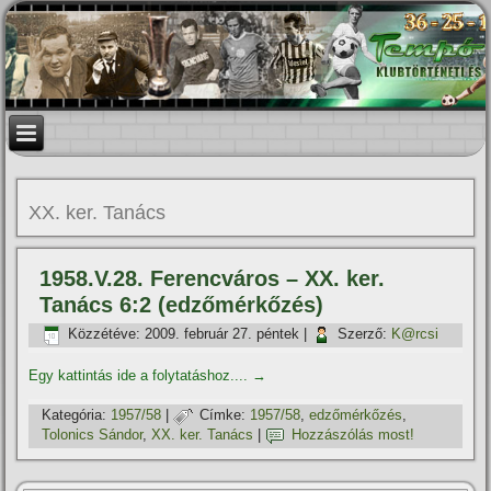
XX. ker. Tanács
1958.V.28. Ferencváros – XX. ker.
Tanács 6:2 (edzőmérkőzés)
Közzétéve:
2009. február 27. péntek
|
Szerző:
K@rcsi
Egy kattintás ide a folytatáshoz....
→
Kategória:
1957/58
|
Címke:
1957/58
,
edzőmérkőzés
,
Tolonics Sándor
,
XX. ker. Tanács
|
Hozzászólás most!