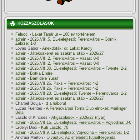
HOZZÁSZÓLÁSOK
Felucci
-
Lakat Tanár úr – 100 év történelem
admin
-
2026.VIII.5. EL-selejtező: Ferencváros – Górnik
Zabrze: 1-0
Lovas Gábor
-
Anekdoták: dr. Lakat Károly
admin
-
Játékoskeret és szakmai stáb – 2026/27
admin
-
2026.VIII.2. Ferencváros – Vasas: 0-0
admin
-
2026.VIII.2. Ferencváros – Vasas: 0-0
admin
-
2026.VII.30. EL-selejtező: Ferencváros – Twente: 2-2
admin
-
Botka Endre
admin
-
Bamidele Yusuf
admin
-
2026.VII.26. Paks – Ferencváros: 4-2
admin
-
2026.VII.26. Paks – Ferencváros: 4-2
admin
-
2026.VII.23. EL-selejtező: Twente – Ferencváros: 1-2
admin
-
Játékoskeret és szakmai stáb – 2026/27
Charbel Bouja
-
Itt a háboru!
Lucas Fuentes
-
A Ferencvárosi Torna Club elnökei: Mailinger
Béla
Laszlo dr.Kincses
-
Átigazolások – 2026/27 (nyár)
admin
-
2026.VII.16. EL-selejtező: Ferencváros – Vojvodina: 3-0
Erdélyi Dodi
-
Kuti László: 70
admin
-
2026.VII.9. EL-selejtező: Vojvodina – Ferencváros: 1-2
Andrási Márton
-
Olvastuk: Az elfeledett futball-legenda