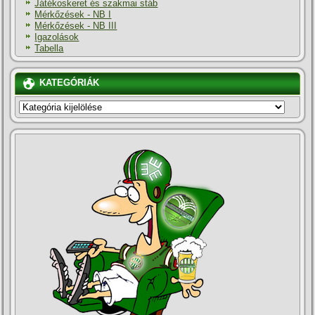
Játékoskeret és szakmai stáb
Mérkőzések - NB I
Mérkőzések - NB III
Igazolások
Tabella
KATEGÓRIÁK
KATEGÓRIÁK