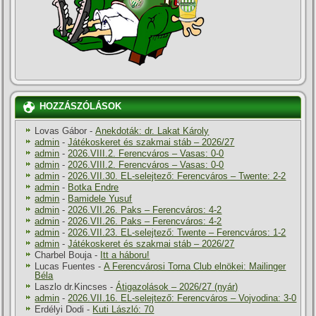
HOZZÁSZÓLÁSOK
Lovas Gábor
-
Anekdoták: dr. Lakat Károly
admin
-
Játékoskeret és szakmai stáb – 2026/27
admin
-
2026.VIII.2. Ferencváros – Vasas: 0-0
admin
-
2026.VIII.2. Ferencváros – Vasas: 0-0
admin
-
2026.VII.30. EL-selejtező: Ferencváros – Twente: 2-2
admin
-
Botka Endre
admin
-
Bamidele Yusuf
admin
-
2026.VII.26. Paks – Ferencváros: 4-2
admin
-
2026.VII.26. Paks – Ferencváros: 4-2
admin
-
2026.VII.23. EL-selejtező: Twente – Ferencváros: 1-2
admin
-
Játékoskeret és szakmai stáb – 2026/27
Charbel Bouja
-
Itt a háboru!
Lucas Fuentes
-
A Ferencvárosi Torna Club elnökei: Mailinger
Béla
Laszlo dr.Kincses
-
Átigazolások – 2026/27 (nyár)
admin
-
2026.VII.16. EL-selejtező: Ferencváros – Vojvodina: 3-0
Erdélyi Dodi
-
Kuti László: 70