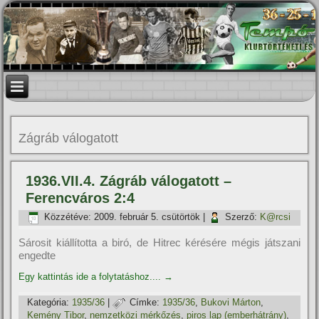
Zágráb válogatott
1936.VII.4. Zágráb válogatott –
Ferencváros 2:4
Közzétéve:
2009. február 5. csütörtök
|
Szerző:
K@rcsi
Sárosit kiállította a biró, de Hitrec kérésére mégis játszani
engedte
Egy kattintás ide a folytatáshoz....
→
Kategória:
1935/36
|
Címke:
1935/36
,
Bukovi Márton
,
Kemény Tibor
,
nemzetközi mérkőzés
,
piros lap (emberhátrány)
,