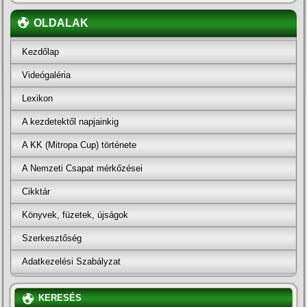
OLDALAK
Kezdőlap
Videógaléria
Lexikon
A kezdetektől napjainkig
A KK (Mitropa Cup) története
A Nemzeti Csapat mérkőzései
Cikktár
Könyvek, füzetek, újságok
Szerkesztőség
Adatkezelési Szabályzat
KERESÉS