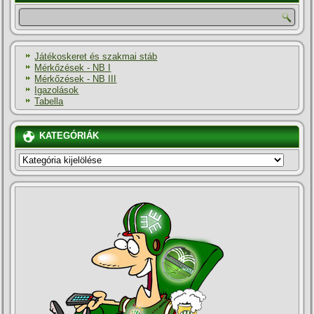
Játékoskeret és szakmai stáb
Mérkőzések - NB I
Mérkőzések - NB III
Igazolások
Tabella
KATEGÓRIÁK
KATEGÓRIÁK