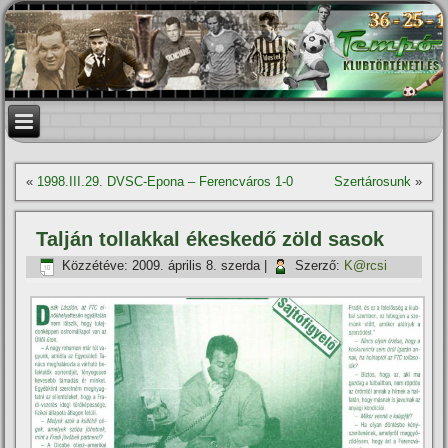
«
1998.III.29. DVSC-Epona – Ferencváros 1-0
Szertárosunk
»
Talján tollakkal ékeskedő zöld sasok
Közzétéve:
2009. április 8. szerda
|
Szerző:
K@rcsi