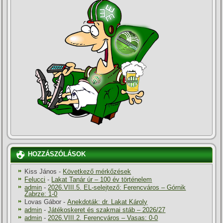
HOZZÁSZÓLÁSOK
Kiss János
-
Következő mérkőzések
Felucci
-
Lakat Tanár úr – 100 év történelem
admin
-
2026.VIII.5. EL-selejtező: Ferencváros – Górnik
Zabrze: 1-0
Lovas Gábor
-
Anekdoták: dr. Lakat Károly
admin
-
Játékoskeret és szakmai stáb – 2026/27
admin
-
2026.VIII.2. Ferencváros – Vasas: 0-0