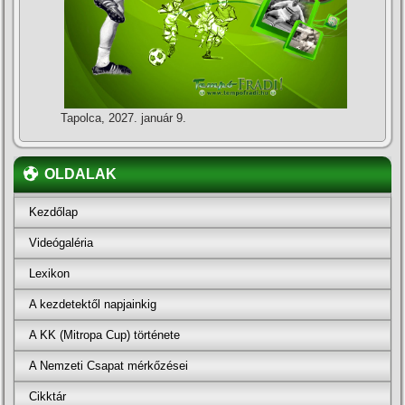
Tapolca, 2027. január 9.
OLDALAK
Kezdőlap
Videógaléria
Lexikon
A kezdetektől napjainkig
A KK (Mitropa Cup) története
A Nemzeti Csapat mérkőzései
Cikktár