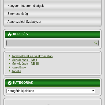
Könyvek, füzetek, újságok
Szerkesztőség
Adatkezelési Szabályzat
KERESÉS
Játékoskeret és szakmai stáb
Mérkőzések - NB I
Mérkőzések - NB III
Igazolások
Tabella
KATEGÓRIÁK
KATEGÓRIÁK