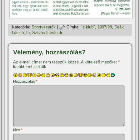
Kategória:
Sportvezetők
|
Címke:
"a klub"
,
1997/98
,
Deák
László
,
fh
,
Szí­vós István dr.
Vélemény, hozzászólás?
Az e-mail címet nem tesszük közzé.
A kötelező mezőket
*
karakterrel jelöltük
Hozzászólás
*
Név
*