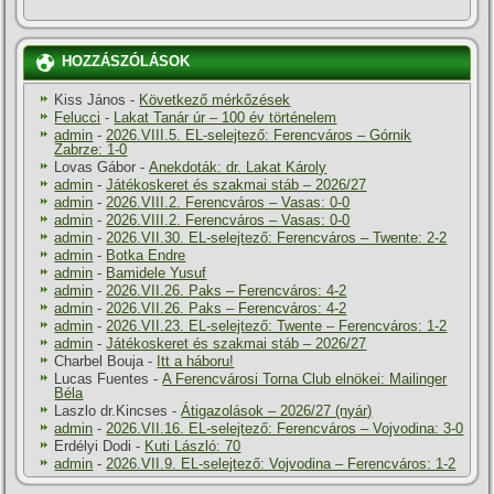
HOZZÁSZÓLÁSOK
Kiss János
-
Következő mérkőzések
Felucci
-
Lakat Tanár úr – 100 év történelem
admin
-
2026.VIII.5. EL-selejtező: Ferencváros – Górnik
Zabrze: 1-0
Lovas Gábor
-
Anekdoták: dr. Lakat Károly
admin
-
Játékoskeret és szakmai stáb – 2026/27
admin
-
2026.VIII.2. Ferencváros – Vasas: 0-0
admin
-
2026.VIII.2. Ferencváros – Vasas: 0-0
admin
-
2026.VII.30. EL-selejtező: Ferencváros – Twente: 2-2
admin
-
Botka Endre
admin
-
Bamidele Yusuf
admin
-
2026.VII.26. Paks – Ferencváros: 4-2
admin
-
2026.VII.26. Paks – Ferencváros: 4-2
admin
-
2026.VII.23. EL-selejtező: Twente – Ferencváros: 1-2
admin
-
Játékoskeret és szakmai stáb – 2026/27
Charbel Bouja
-
Itt a háboru!
Lucas Fuentes
-
A Ferencvárosi Torna Club elnökei: Mailinger
Béla
Laszlo dr.Kincses
-
Átigazolások – 2026/27 (nyár)
admin
-
2026.VII.16. EL-selejtező: Ferencváros – Vojvodina: 3-0
Erdélyi Dodi
-
Kuti László: 70
admin
-
2026.VII.9. EL-selejtező: Vojvodina – Ferencváros: 1-2