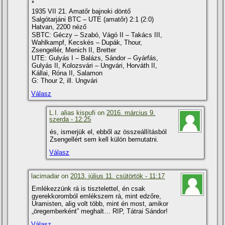
*
1935 VII 21. Amatőr bajnoki döntő
Salgótarjáni BTC – UTE (amatőr) 2:1 (2:0)
Hatvan, 2200 néző
SBTC: Géczy – Szabó, Vágó II – Takács III,
Wahlkampf, Kecskés – Dupák, Thour,
Zsengellér, Menich II, Bretter
UTE: Gulyás I – Balázs, Sándor – Gyárfás,
Gulyás II, Kolozsvári – Ungvári, Horváth II,
Kállai, Róna II, Salamon
G: Thour 2, ill. Ungvári
Válasz
L.I. alias kispufi on
2016. március 9.
szerda - 12:25
és, ismerjük el, ebből az összeállí­tásból
Zsengellért sem kell külön bemutatni.
Válasz
lacimadar on
2013. július 11. csütörtök - 11:17
Emlékezzünk rá is tisztelettel, én csak
gyerekkoromból emlékszem rá, mint edzőre,
Uramisten, alig volt több, mint én most, amikor
„öregemberként” meghalt… RIP, Tátrai Sándor!
Válasz