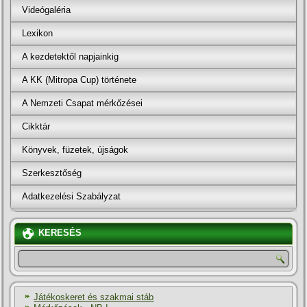
Videógaléria
Lexikon
A kezdetektől napjainkig
A KK (Mitropa Cup) története
A Nemzeti Csapat mérkőzései
Cikktár
Könyvek, füzetek, újságok
Szerkesztőség
Adatkezelési Szabályzat
KERESÉS
Játékoskeret és szakmai stáb