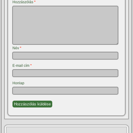
Hozzászólás
*
Név
*
E-mail cím
*
Honlap