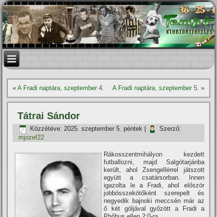
«
A Fradi naptára, szeptember 4.
A Fradi naptára, szeptember 5.
»
Tátrai Sándor
Közzétéve:
2025. szeptember 5. péntek
|
Szerző:
mjozef22
Rákosszentmihályon kezdett
futballozni, majd Salgótarjánba
került, ahol Zsengellérrel játszott
együtt a csatársorban. Innen
igazolta le a Fradi, ahol először
jobbösszekötőként szerepelt és
negyedik bajnoki meccsén már az
ő két góljával győzött a Fradi a
Phőbus ellen 2:0-ra.