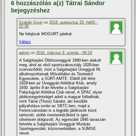
6 hozzászólás a(z) Tátrai Sándor
bejegyzéshez
Szaloki Gyuri
on
2018. augusztus 20. hétfő -
22:38
Ne felejtsuk MOGURT jatekat
Válasz
admin
on
2016. március 9. szerda - 08:24
A Salgótarjáni Öblösüveggyár 1890-ben alakult
meg, ahol az első sportszakosztály 1928-ban
szerveződött, mint a Salgótarjáni Üveggyár Rt.
alkalmazottainak Művelődési és Testedző
Egyesülete, a SÜRT-AMTE. Ebből jött létre
1929-ben az Üveggyári Atlétikai Klub, amely
1930. április 8-án felvette a Salgótarjáni
Palackgyári Atlétikai Club nevet. A SPAC olyan
játékosegyéniséget adott a magyar futballnak,
mint Tátrai (Thour) Sándor, aki későbbi
pályafutása során az SBTC-ben, majd a
Ferencvárosban is a legjobb játékosok közé
tartozott, utóbb mesteredzőként is igen
sikeresen dolgozott. Az egyesület 1945 tavaszán
felvette a Salgótarjáni Üveggyár Munkás
Sportegyesület, közismertebben, a SÜMSE
nevet.