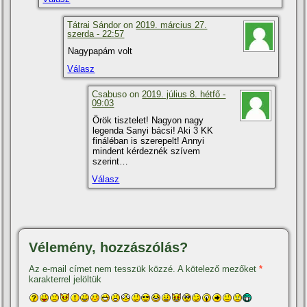
Tátrai Sándor on
2019. március 27.
szerda - 22:57
Nagypapám volt
Válasz
Csabuso on
2019. július 8. hétfő -
09:03
Örök tisztelet! Nagyon nagy
legenda Sanyi bácsi! Aki 3 KK
fináléban is szerepelt! Annyi
mindent kérdeznék szí­vem
szerint…
Válasz
Vélemény, hozzászólás?
Az e-mail címet nem tesszük közzé.
A kötelező mezőket
*
karakterrel jelöltük