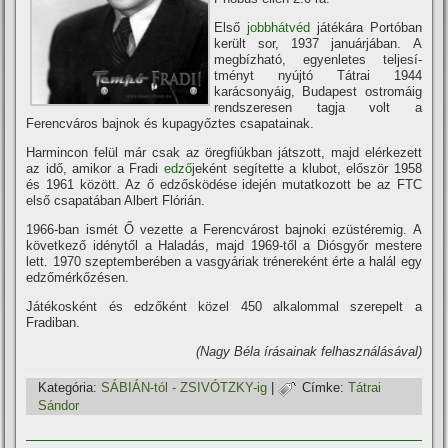
Első
jobbhátvéd
játékára Portóban
került sor, 1937 januárjában. A
megbí­zható, egyenletes teljesí­
tményt nyújtó Tátrai 1944
karácsonyáig, Budapest ostromáig
rendszeresen tagja volt a
Ferencváros bajnok és kupagyőztes csapatainak.
Harmincon felül már csak az öregfiúkban játszott, majd elérkezett
az idő, amikor a Fradi
edző
jeként segí­tette a klubot, először 1958
és 1961 között. Az ő edzősködése idején mutatkozott be az FTC
első csapatában Albert Flórián.
1966-ban ismét Ő vezette a Ferencvárost bajnoki ezüstéremig. A
következő idénytől a Haladás, majd 1969-től a Diósgyőr mestere
lett. 1970 szeptemberében a vasgyáriak trénereként érte a halál egy
edzőmérkőzésen.
Játékosként és edzőként közel 450 alkalommal szerepelt a
Fradiban.
(Nagy Béla í­rásainak felhasználásával)
Kategória:
SÁBIÁN-tól - ZSIVÓTZKY-ig
|
Címke:
Tátrai
Sándor