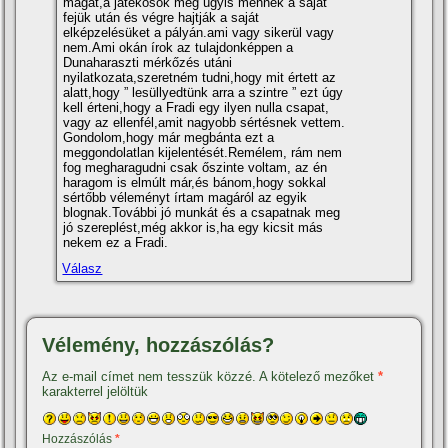
magát,a játékosok meg úgyis mennek a saját
fejük után és végre hajtják a saját
elképzelésüket a pályán.ami vagy sikerül vagy
nem.Ami okán í­rok az tulajdonképpen a
Dunaharaszti mérkőzés utáni
nyilatkozata,szeretném tudni,hogy mit értett az
alatt,hogy ” lesüllyedtünk arra a szintre ” ezt úgy
kell érteni,hogy a Fradi egy ilyen nulla csapat,
vagy az ellenfél,amit nagyobb sértésnek vettem.
Gondolom,hogy már megbánta ezt a
meggondolatlan kijelentését.Remélem, rám nem
fog megharagudni csak őszinte voltam, az én
haragom is elmúlt már,és bánom,hogy sokkal
sértőbb véleményt í­rtam magáról az egyik
blognak.További jó munkát és a csapatnak meg
jó szereplést,még akkor is,ha egy kicsit más
nekem ez a Fradi.
Válasz
Vélemény, hozzászólás?
Az e-mail címet nem tesszük közzé.
A kötelező mezőket
*
karakterrel jelöltük
Hozzászólás
*