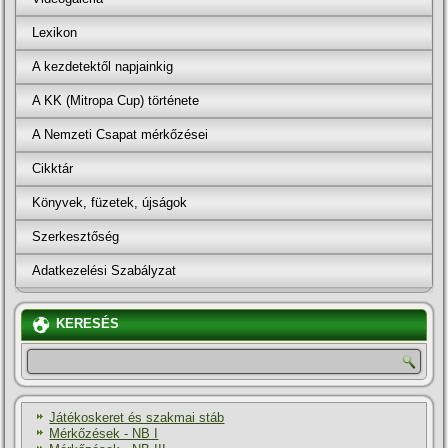
Lexikon
A kezdetektől napjainkig
A KK (Mitropa Cup) története
A Nemzeti Csapat mérkőzései
Cikktár
Könyvek, füzetek, újságok
Szerkesztőség
Adatkezelési Szabályzat
KERESÉS
Játékoskeret és szakmai stáb
Mérkőzések - NB I