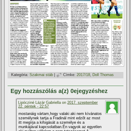
Kategória:
Szakmai stáb
|
Címke:
2017/18
,
Doll Thomas
Egy hozzászólás a(z) 0ejegyzéshez
Lipócziné Lázár Gabriella on
2017. szeptember
22. péntek - 22:57
mostanáig vártam,hogy valaki aki nem kí­vánatos
személynek tartja a Fradinál mint edzőt az most
itt megí­rja a kifogását a személye és a
munkájával kapcsolatban.Én vagyok az egyetlen