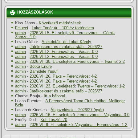
HOZZÁSZÓLÁSOK
Kiss János
-
Következő mérkőzések
Felucci
-
Lakat Tanár úr – 100 év történelem
admin
-
2026.VIII.5. EL-selejtező: Ferencváros – Górnik
Zabrze: 1-0
Lovas Gábor
-
Anekdoták: dr. Lakat Károly
admin
-
Játékoskeret és szakmai stáb – 2026/27
admin
-
2026.VIII.2. Ferencváros – Vasas: 0-0
admin
-
2026.VIII.2. Ferencváros – Vasas: 0-0
admin
-
2026.VII.30. EL-selejtező: Ferencváros – Twente: 2-2
admin
-
Botka Endre
admin
-
Bamidele Yusuf
admin
-
2026.VII.26. Paks – Ferencváros: 4-2
admin
-
2026.VII.26. Paks – Ferencváros: 4-2
admin
-
2026.VII.23. EL-selejtező: Twente – Ferencváros: 1-2
admin
-
Játékoskeret és szakmai stáb – 2026/27
Charbel Bouja
-
Itt a háboru!
Lucas Fuentes
-
A Ferencvárosi Torna Club elnökei: Mailinger
Béla
Laszlo dr.Kincses
-
Átigazolások – 2026/27 (nyár)
admin
-
2026.VII.16. EL-selejtező: Ferencváros – Vojvodina: 3-0
Erdélyi Dodi
-
Kuti László: 70
admin
-
2026.VII.9. EL-selejtező: Vojvodina – Ferencváros: 1-2