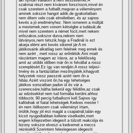
aki nyí­ltan vállalom a nem tetszésemet.A
szakmai részt nem kí­vánom forszí­rozni,mivel én
csak szeretem a futballt,megvan a véleményem
aminek sokszor hangot adók,de gyakorlatban
nem éltem vele csak elméletben, és az sajnos
kevés a jó eredményhez. Nem ismerem a múltját
a mesternek,nem vonom kétségbe a tudását,de
mivel nem szeretem a német focit,mert nekem
erőszakos,sokszor durva,nekem nem
látványos,nem tetszik,hogy a Fradinál is ezt
akarja elérni ami kevés sikerrel jár A mi
játékosaink alkatilag sem felelnek meg ennek és
nem azért , mert rossz az erőnlétük.Ami miatt
rászántam magam az í­rásra, az a felelősség
amit az utóbbi időben már őn is felvállal a rossz
szereplésért.Ez í­gy van rendjén.A rossz teljesí­
tmény és a fantáziátlan mezőnyjáték,kihagyott
helyzetek rossz passzok azért nem őn a
hibás.Azért viszont őn,ha egy tehetséges
játékos sorozatban padon ül és vár a
szerencsére,hátha bekerül egy félidőre,az csak
az edzésekkel nem tud formába kerülni.ahhoz
többször, 90 percig futballozni kell.Sajnos í­gy
kallódnak el fiatal tehetségek.Kedves mester !
én nem í­télkezem csak véleményt í­rtam,
örülök,hogy jól érzi magát a csapatnál,talán egy
kicsit nyugodtabban kellene viselkedni,mert
engem kifejezetten idegesí­t a túlzott reakciója és
bizony sokszor elveszi a kedvemet a meccs
nézésétől.Szerintem feleslegesen idegesí­ti