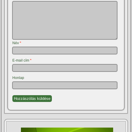
Név
*
E-mail cím
*
Honlap