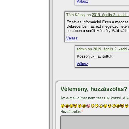
Válasz
Tóth Károly on
2019. április 2. kedd -
Ez téves információ! Ezen a meccse
Debrecenben, az ezt megelőző héten 1
percében a sérült Mészöly Palit válto
Válasz
admin
on
2019. április 2. kedd 
Köszönjük, javí­tottuk.
Válasz
Vélemény, hozzászólás?
Az e-mail címet nem tesszük közzé.
A k
Hozzászólás
*