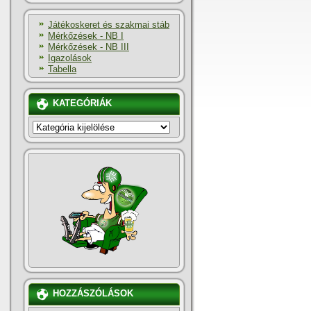
Játékoskeret és szakmai stáb
Mérkőzések - NB I
Mérkőzések - NB III
Igazolások
Tabella
KATEGÓRIÁK
KATEGÓRIÁK
HOZZÁSZÓLÁSOK