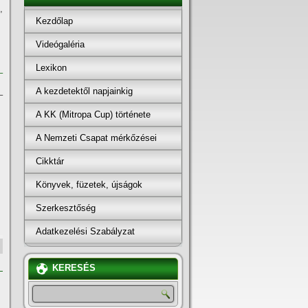
,
Kezdőlap
Videógaléria
Lexikon
–
A kezdetektől napjainkig
–
A KK (Mitropa Cup) története
A Nemzeti Csapat mérkőzései
Cikktár
Könyvek, füzetek, újságok
Szerkesztőség
Adatkezelési Szabályzat
KERESÉS