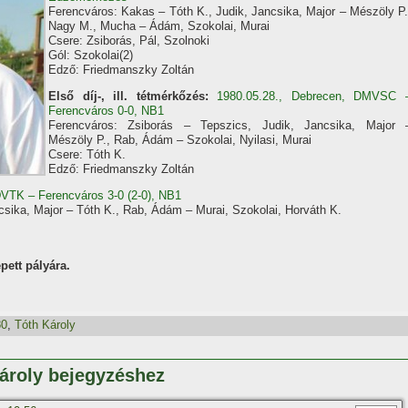
Ferencváros: Kakas – Tóth K., Judik, Jancsika, Major – Mészöly P.
Nagy M., Mucha – Ádám, Szokolai, Murai
Csere: Zsiborás, Pál, Szolnoki
Gól: Szokolai(2)
Edző: Friedmanszky Zoltán
Első díj-, ill. tétmérkőzés:
1980.05.28., Debrecen, DMVSC 
Ferencváros 0-0, NB1
Ferencváros: Zsiborás – Tepszics, Judik, Jancsika, Major 
Mészöly P., Rab, Ádám – Szokolai, Nyilasi, Murai
Csere: Tóth K.
Edző: Friedmanszky Zoltán
DVTK – Ferencváros 3-0 (2-0), NB1
csika, Major – Tóth K., Rab, Ádám – Murai, Szokolai, Horváth K.
pett pályára.
80
,
Tóth Károly
Károly bejegyzéshez