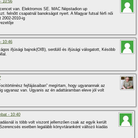
- 10:56
licencet van. Elektromos SE. MAC Népstadion up
. felnőtt csapatnál banokságot nyert. A Magyar futsal férfi női
lt 2002-2010-ig
vezetője
- 10:46
ágos ifjúsági bajnok(OIB), serdülő és ifjúsági válogatott, Késöbb
lal.
7
 „Focitörténész fejfájásaiban” megí­rtam, hogy ugyanannak az
g ugyanaz van. Ugyanis az én adattáramban eleve jól volt
mbat - 10:40
adásnál is több volt viszont jellemzően csak az egyik került
. Szerencsés esetben legalább könyvtáranként változó kiadás