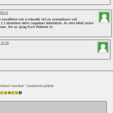
 09:53
n kezdőként már a második nb1-es szereplésem volt.
:1 döntetlent elérő csapatban debütáltam. Az első félidő utolsó
ttam. Ám az újság Koch Róbertet í­rt.
- 11:55
ötelező mezőket
*
karakterrel jelöltük