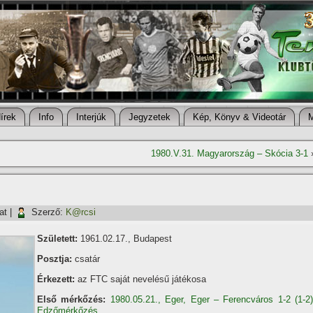
í­rek
Info
Interjúk
Jegyzetek
Kép, Könyv & Videotár
1980.V.31. Magyarország – Skócia 3-1
at
|
Szerző:
K@rcsi
Született:
1961.02.17., Budapest
Posztja:
csatár
Érkezett:
az FTC saját nevelésű játékosa
Első mérkőzés:
1980.05.21., Eger, Eger – Ferencváros 1-2 (1-2)
Edzőmérkőzés