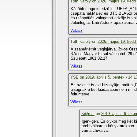
Tóth Károly on
2026. május 19. kedd 
Később maga is edző lett UEFA „A” 
csapatainál.Malév és BTC BLASzI.oszt
és utánpótlás válogatott edzője is vo
Jelenleg az Érdi Asterix up.szakmai 
Válasz
Tóth Károly on
2026. május 19. kedd 
A szamárlétrát végigjárva, 3x-os Orsz
37x-es Magyar futsal válogatott,29 gól
Született 1961.02.17
Válasz
YSE on
2019. április 5. péntek - 14:1
Ez az eset is azt bizonyí­tja, amit a
újságnak a két kiadásában nem mindi
feltüntetve.
Válasz
K@rcsi
on
2019. április 6. szo
Igen-igen. És olykor még két ki
archí­válásra a könyvtárakban
van archí­válva.