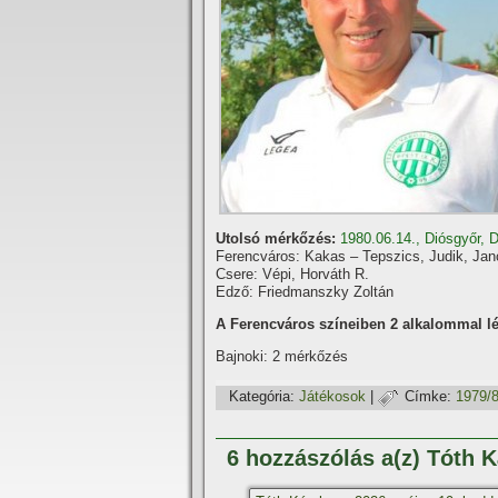
Utolsó mérkőzés:
1980.06.14., Diósgyőr, 
Ferencváros: Kakas – Tepszics, Judik, Jan
Csere: Vépi, Horváth R.
Edző: Friedmanszky Zoltán
A Ferencváros szí­neiben 2 alkalommal lé
Bajnoki: 2 mérkőzés
Kategória:
Játékosok
|
Címke:
1979/
6 hozzászólás a(z) Tóth 