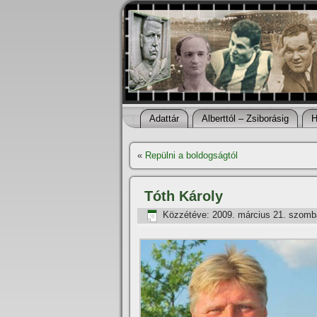
Adattár
Alberttól – Zsiborásig
H
«
Repülni a boldogságtól
Tóth Károly
Közzétéve:
2009. március 21. szomb