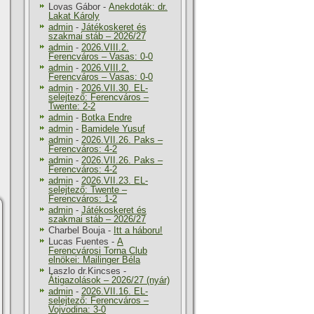
Lovas Gábor
-
Anekdoták: dr.
Lakat Károly
admin
-
Játékoskeret és
szakmai stáb – 2026/27
admin
-
2026.VIII.2.
Ferencváros – Vasas: 0-0
admin
-
2026.VIII.2.
Ferencváros – Vasas: 0-0
admin
-
2026.VII.30. EL-
selejtező: Ferencváros –
Twente: 2-2
admin
-
Botka Endre
admin
-
Bamidele Yusuf
admin
-
2026.VII.26. Paks –
Ferencváros: 4-2
admin
-
2026.VII.26. Paks –
Ferencváros: 4-2
admin
-
2026.VII.23. EL-
selejtező: Twente –
Ferencváros: 1-2
admin
-
Játékoskeret és
szakmai stáb – 2026/27
Charbel Bouja
-
Itt a háboru!
Lucas Fuentes
-
A
Ferencvárosi Torna Club
elnökei: Mailinger Béla
Laszlo dr.Kincses
-
Átigazolások – 2026/27 (nyár)
admin
-
2026.VII.16. EL-
selejtező: Ferencváros –
Vojvodina: 3-0