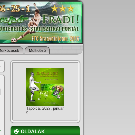
Mérkőzések
Múltidéző
»
Tapolca, 2027. január
9.
,
OLDALAK